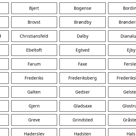
Bjert
Bogense
Bordi
Brovst
Brøndby
Brønder
d
Christiansfeld
Dalby
Dianal
Ebeltoft
Egtved
Ejby
Farum
Faxe
Fersl
Frederiks
Frederiksberg
Frederik
Galten
Gedser
Gelst
Gjern
Gladsaxe
Glostr
Greve
Grindsted
Gråst
Haderslev
Hadsten
Hals