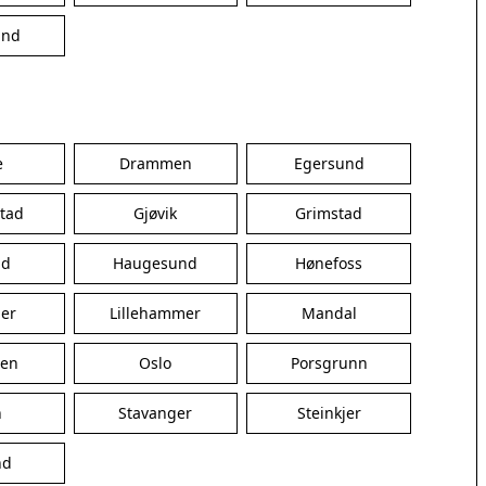
Vejen
Videbæk
und
Aars
Arden
Brovst
Brønderslev
Dronninglund
e
Drammen
Egersund
Farsø
Fjerritslev
stad
Gjøvik
Grimstad
Hirtshals
ad
Haugesund
Løgstør
Hønefoss
Løkken
er
Lillehammer
Mandal
Nibe
Nykøbing Mors
den
Oslo
Porsgrunn
Sæby
Sindal
n
Stavanger
Steinkjer
Skagen
Støvring
nd
Strøvring