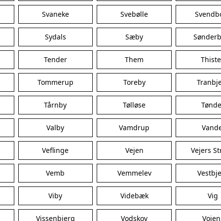
Svaneke
Svebølle
Svendb
Sydals
Sæby
Sønderb
Tender
Them
Thist
Tommerup
Toreby
Tranbj
Tårnby
Tølløse
Tønde
Valby
Vamdrup
Vande
Veflinge
Vejen
Vejers S
Vemb
Vemmelev
Vestbj
Viby
Videbæk
Vig
Vissenbjerg
Vodskov
Vojen