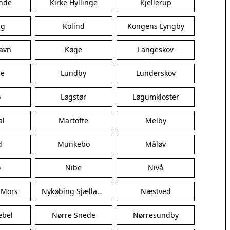
nde
Kirke Hyllinge
Kjellerup
Ishøj
Jyllinge
ng
Kolind
Kongens Lyngby
Lillerød
Lyngby
avn
Køge
Langeskov
Måløv
Nivå
je
Lundby
Lunderskov
Rødovre
Solrød Strand
ø
Løgstør
Løgumkloster
Tårnby
al
Martofte
Valby
Melby
Vanløse
d
Munkebo
Måløv
Værløse
Ølstykke
ø
Nibe
Nivå
Haslev
Helsinge
 Mors
Nykøbing Sjælland
Næstved
Hundested
Humlebæk
ebel
Nørre Snede
Nørresundby
Kalundborg