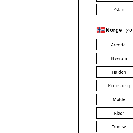
Ystad
🇳🇴
Norge
(40
Arendal
Elverum
Halden
Kongsberg
Molde
Risør
Tromsø