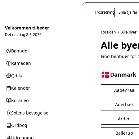
Trosretning
Shia (Ja`fari
Velkommen tilbeder
Forsiden
/
Alle byer
Det er i dag
8-8-2026
Alle by
Bøntider
Find bøntider for 
Ramadan
🇩🇰
Danmark
Qibla
Kalender
Aabenraa
Koranen
Agerbæk
Solens bevægelse
Arden
Ordbog
Ballerup
Udregning