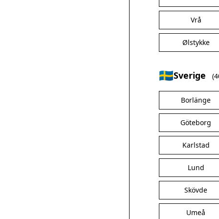
Vrå
Ølstykke
🇸🇪
Sverige
(4
Borlänge
Göteborg
Karlstad
Lund
Skövde
Umeå