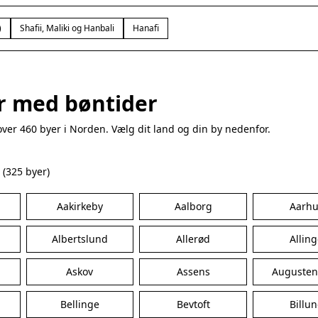
)
Shafii, Maliki og Hanbali
Hanafi
er med bøntider
over 460 byer i Norden. Vælg dit land og din by nedenfor.
(325 byer)
Aakirkeby
Aalborg
Aarhu
Albertslund
Allerød
Allin
Askov
Assens
Augusten
Bellinge
Bevtoft
Billu