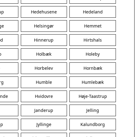
Allerød
Ballerup
up
Hedehusene
Hedeland
Birkerød
Brøndby
ge
Helsingør
Hemmet
Charlottenlund
ød
Hinnerup
Dragør
Hirtshals
Farum
o
Holbæk
Holeby
Fredensborg
Frederiksberg
e
Horbelev
Hornbæk
Frederikssund
Frederiksværk
rg
Humble
Humlebæk
Gentofte
Gladsaxe
ande
Hvidovre
Høje-Taastrup
Glostrup
Greve
j
Janderup
Jelling
Hedehusene
Herlev
up
Jyllinge
Kalundborg
Hvidovre
Høje-Taastrup