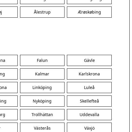
Bramming
j
Ålestrup
Ærøskøbing
Brande
Give
Grindsted
Henne
Holsted
Hvide Sande
Ikast
una
Falun
Gävle
Janderup
Lemvig
ing
Kalmar
Karlskrona
Nørre Nebel
Oksbøl
ona
Linköping
Luleå
Ribe
Ringkøbing
ing
Nyköping
Skellefteå
Skjern
Tarm
org
Trollhättan
Uddevalla
Ulfborg
Varde
y
Västerås
Växjö