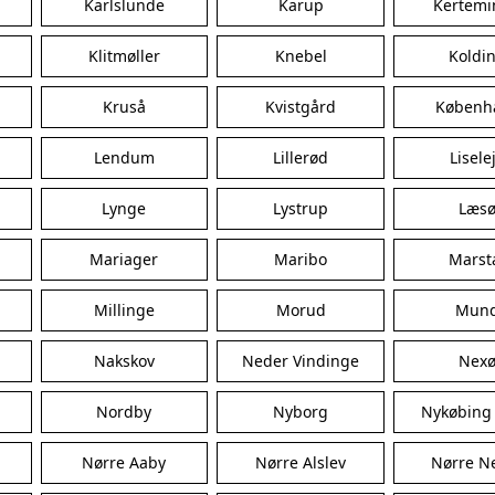
Karlslunde
Karup
Kertemi
Klitmøller
Knebel
Koldi
Kruså
Kvistgård
Københ
Lendum
Lillerød
Lisele
Lynge
Lystrup
Læs
Mariager
Maribo
Marst
Millinge
Morud
Mun
Nakskov
Neder Vindinge
Nex
Nordby
Nyborg
Nykøbing
Nørre Aaby
Nørre Alslev
Nørre N