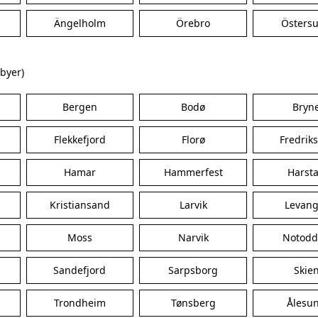
Ängelholm
Örebro
Östers
 byer)
Bergen
Bodø
Bryn
Flekkefjord
Florø
Fredrik
Hamar
Hammerfest
Harst
Kristiansand
Larvik
Levang
Moss
Narvik
Notod
Sandefjord
Sarpsborg
Skie
Trondheim
Tønsberg
Ålesu