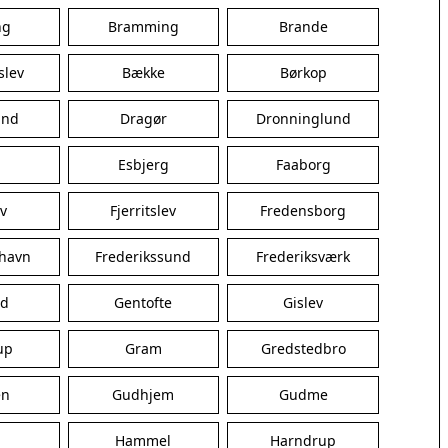
Hørsholm
ng
Bramming
Silkeborg
Brande
Næstved
slev
Bække
Børkop
Fredericia
Viborg
und
Dragør
Dronninglund
Køge
Holstebro
Esbjerg
Faaborg
Taastrup
Slagelse
ev
Fjerritslev
Fredensborg
Hillerød
Sønderborg
shavn
Frederikssund
Frederiksværk
Holbæk
Svendborg
ed
Gentofte
Gislev
Hjørring
Frederikshavn
up
Gram
Gredstedbro
Nørresundby
Ringsted
en
Gudhjem
Gudme
Haderslev
Albertslund
Hammel
Harndrup