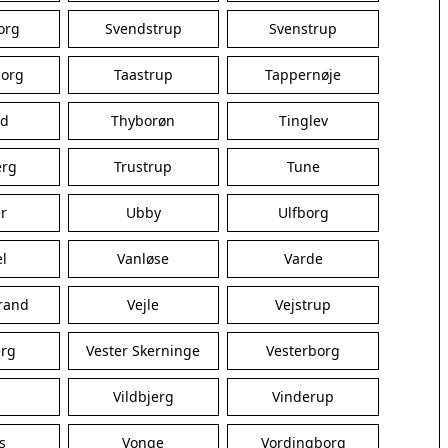
Galten
org
Svendstrup
Svenstrup
Grenaa
Hadsten
org
Taastrup
Tappernøje
Hammel
Hedensted
ed
Thyborøn
Tinglev
Hinnerup
Hobro
erg
Trustrup
Tune
Lystrup
Mariager
r
Ubby
Ulfborg
Odder
Purhus
l
Vanløse
Varde
Ry
Rønde
trand
Vejle
Vejstrup
Sabro
Skanderborg
erg
Vester Skerninge
Vesterborg
Them
Tranbjerg
Vildbjerg
Vinderup
Trustrup
s
Vonge
Billund
Vordingborg