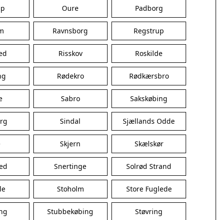
Korsør
up
Oure
Padborg
Nakskov
Nykøbing Sjælland
m
Ravnsborg
Regstrup
Præstø
Sorø
ed
Risskov
Roskilde
Stege
Svendstrup
ng
Rødekro
Rødkærsbro
Vordingborg
Assens
e
Sabro
Sakskøbing
Bogense
Faaborg
org
Sindal
Sjællands Odde
Kerteminde
Middelfart
e
Skjern
Skælskør
Munkebo
ed
Snertinge
Nyborg
Solrød Strand
Otterup
le
Stoholm
Store Fuglede
Ringe
Rudkøbing
ing
Stubbekøbing
Støvring
Ebeltoft