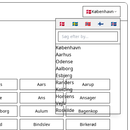
🇩🇰
København
🇩🇰
🇸🇪
🇳🇴
🇫🇮
🇮🇸
København
Aarhus
Odense
Aalborg
Esbjerg
Randers
s
Aars
Aarup
Kolding
Horsens
ge
Ans
Ansager
Vejle
Roskilde
borg
Aulum
Bagenkop
Herning
Helsingør
nd
Bindslev
Birkerød