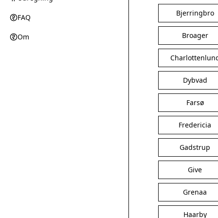
Bjerringbro
FAQ
Broager
Om
Charlottenlun
Dybvad
Farsø
Fredericia
Gadstrup
Give
Grenaa
Haarby