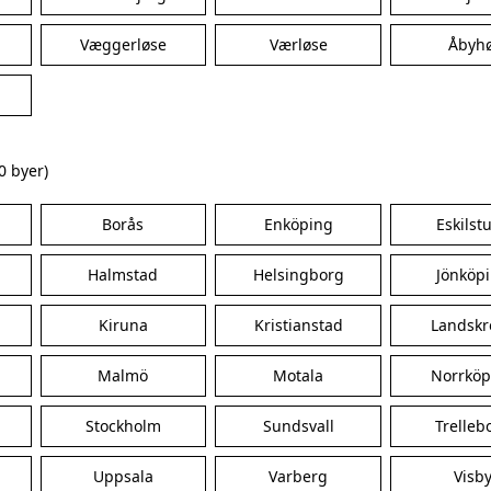
Væggerløse
Værløse
Åbyhø
0 byer)
Borås
Enköping
Eskilst
Halmstad
Helsingborg
Jönköp
Kiruna
Kristianstad
Landskr
Malmö
Motala
Norrköp
Stockholm
Sundsvall
Trelleb
Uppsala
Varberg
Visb