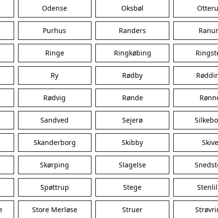
Odense
Oksbøl
Otter
Purhus
Randers
Ranu
Ringe
Ringkøbing
Ringst
Ry
Rødby
Røddi
Rødvig
Rønde
Rønn
Sandved
Sejerø
Silkeb
Skanderborg
Skibby
Skiv
Skørping
Slagelse
Snedst
Spøttrup
Stege
Stenlil
e
Store Merløse
Struer
Strøvr