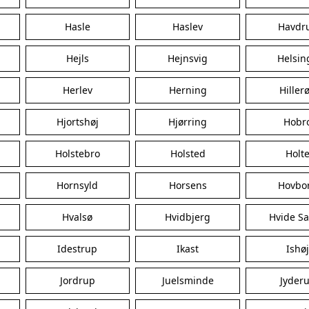
Hasle
Haslev
Havdr
Hejls
Hejnsvig
Helsin
Herlev
Herning
Hiller
Hjortshøj
Hjørring
Hobr
Holstebro
Holsted
Holt
Hornsyld
Horsens
Hovbo
Hvalsø
Hvidbjerg
Hvide S
Idestrup
Ikast
Ishø
Jordrup
Juelsminde
Jyder