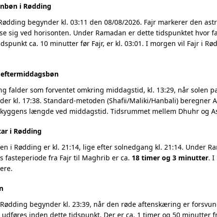
enbøn i Rødding
 Rødding begynder kl. 03:11 den 08/08/2026. Fajr markerer den as
se sig ved horisonten. Under Ramadan er dette tidspunktet hvor fa
dspunkt ca. 10 minutter før Fajr, er kl. 03:01. I morgen vil Fajr i 
g eftermiddagsbøn
g falder som forventet omkring middagstid, kl. 13:29, når solen pas
r kl. 17:38. Standard-metoden (Shafii/Maliki/Hanbali) beregner As
 skyggens længde ved middagstid. Tidsrummet mellem Dhuhr og Asr
tar i Rødding
 i Rødding er kl. 21:14, lige efter solnedgang kl. 21:14. Under Ra
 fasteperiode fra Fajr til Maghrib er ca.
18 timer og 3 minutter
. 
ere.
n
Rødding begynder kl. 23:39, når den røde aftenskæring er forsvund
t udføres inden dette tidspunkt. Der er ca. 1 timer og 50 minutter fr