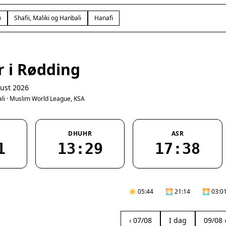
)
Shafii, Maliki og Hanbali
Hanafi
r i Rødding
ust 2026
bali · Muslim World League, KSA
DHUHR
ASR
1
13:29
17:38
☀️ 05:44
🌅 21:14
🌅 03:0
‹ 07/08
I dag
09/08 