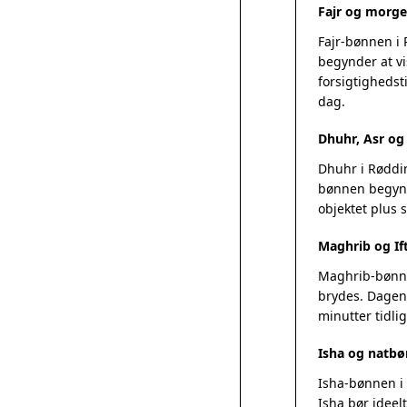
Fajr og morg
Fajr-bønnen i
begynder at vi
forsigtighedsti
dag.
Dhuhr, Asr o
Dhuhr i Røddin
bønnen begynde
objektet plus
Maghrib og If
Maghrib-bønnen
brydes. Dagens
minutter tidlig
Isha og natbø
Isha-bønnen i 
Isha bør ideel