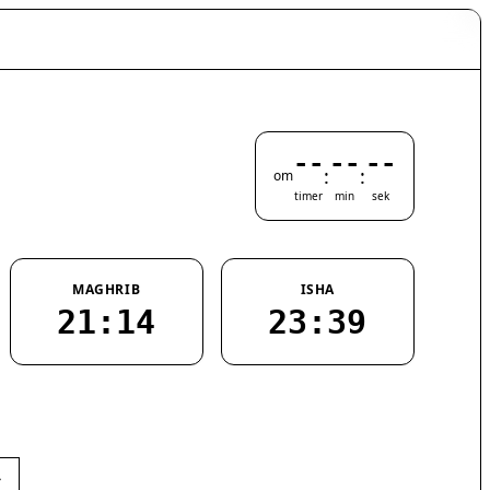
--
--
--
:
:
om
timer
min
sek
MAGHRIB
ISHA
21:14
23:39
1
›