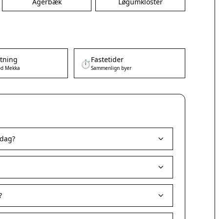
Agerbæk
Løgumkloster
etning
Fastetider
⏱️
d Mekka
Sammenlign byer
 dag?
?