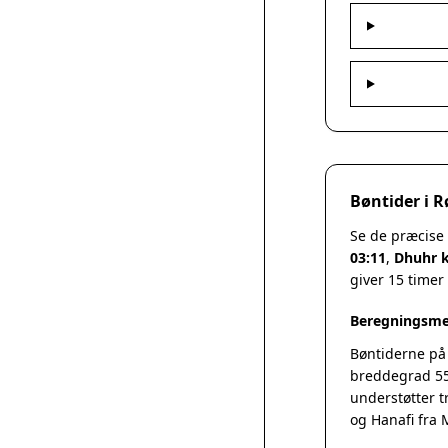
Bøntider i 
Se de præcise
03:11
,
Dhuhr k
giver 15 timer
Beregningsme
Bøntiderne på
breddegrad 55
understøtter t
og Hanafi fra