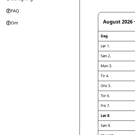
FAQ
August 2026 
Om
Dag
Lør 1.
Søn 2.
Man 3.
Tir 4.
Ons 5.
Tor 6.
Fre 7.
Lør 8.
Søn 9.