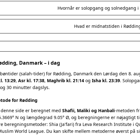
Hvornår er solopgang og solnedgang i
Hvad er midnatstiden i Røddin
Rødding, Danmark – i dag
 bøntider (salah-tider) for Rødding, Danmark den Lørdag den 8. a
l. 13:29
,
Asr kl. 17:38
,
Maghrib kl. 21:14
og
Isha kl. 23:39
. Solopga
 og 30 minutter dagslys.
tode for Rødding
 denne side er beregnet med
Shafii, Maliki og Hanbali
-metoden fr
.3669° N og længdegrad 9.05° Ø, og beregningerne er nøjagtigt ti
re beregningsmetoder: Shia (Ja'fari) fra Leva Research Institute i 
 Muslim World League. Du kan skifte mellem metoderne øverst på s