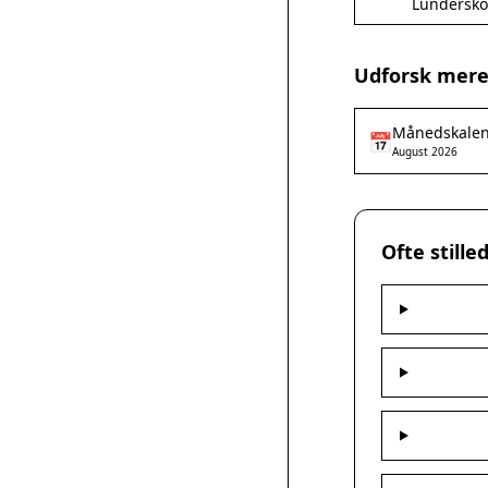
Lundersko
Udforsk mere
Månedskale
📅
August 2026
Ofte still