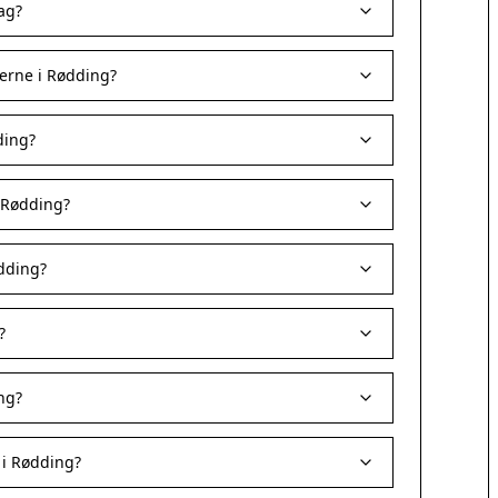
dag?
erne i Rødding?
ding?
i Rødding?
dding?
?
ng?
 i Rødding?