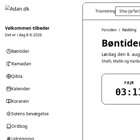
Trosretning
Shia (Ja'fari
Velkommen tilbeder
Forsiden
/
Rødding
Det er i dag
8-8-2026
Bøntide
Bøntider
Lørdag den 8. aug
Shafii, Maliki og Han
Ramadan
Qibla
FAJR
Kalender
03:1
Koranen
Solens bevægelse
Ordbog
Udregning