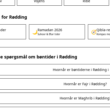
v
Vojens
Ribe
 for Rødding
nder
Ramadan 2026
Qibla-r
🌙
🧭
Suhoor & Iftar tider
Kompas mo
ede spørgsmål om bøntider i Rødding
Hvornår er bøntiderne i Rødding i
Hvornår er Fajr i Rødding?
Hvornår er Maghrib i Rødding