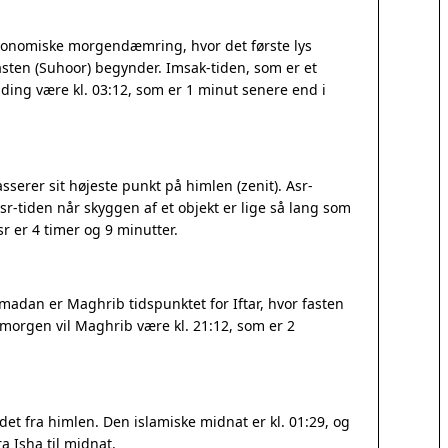
tronomiske morgendæmring, hvor det første lys
sten (Suhoor) begynder. Imsak-tiden, som er et
Rødding være kl. 03:12, som er 1 minut senere end i
serer sit højeste punkt på himlen (zenit). Asr-
r-tiden når skyggen af et objekt er lige så lang som
 er 4 timer og 9 minutter.
madan er Maghrib tidspunktet for Iftar, hvor fasten
I morgen vil Maghrib være kl. 21:12, som er 2
et fra himlen. Den islamiske midnat er kl. 01:29, og
a Isha til midnat.