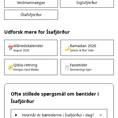
Vestmannaeyjar
Siglufjörður
Ólafsfjörður
Udforsk mere for Ísafjörður
Månedskalender
Ramadan 2026
📅
🌙
August 2026
Suhoor & Iftar tider
Qibla-retning
Fastetider
🧭
⏱️
Kompas mod Mekka
Sammenlign byer
Ofte stillede spørgsmål om bøntider i
Ísafjörður
Hvornår er bøntiderne i Ísafjörður i dag?