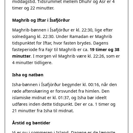
middagstid. Tidsrummet mellem Dhuhr og Asr er 4
timer og 22 minutter.
Maghrib og Iftar i Ísafjörður
Maghrib-bønnen i Ísafjörður er kl. 22:30, lige efter
solnedgang kl. 22:30. Under Ramadan er Maghrib
tidspunktet for Iftar, hvor fasten brydes. Dagens
fasteperiode fra Fajr til Maghrib er ca.
19 timer og 38
minutter
. I morgen vil Maghrib være kl. 22:26, som er
4 minutter tidligere.
Isha og natbøn
Isha-bønnen i Ísafjörður begynder kl. 00:16, når den
røde aftenskæring er forsvundet fra himlen. Den
islamiske midnat er kl. 01:37, og Isha bør ideelt
udføres inden dette tidspunkt. Der er ca. 1 timer og
21 minutter fra Isha til midnat.
Årstid og bøntider
Vi er nu i sommeren i Island. Dagene er de længste