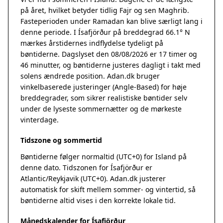
på året, hvilket betyder tidlig Fajr og sen Maghrib.
Fasteperioden under Ramadan kan blive særligt lang i
denne periode. I Ísafjörður på breddegrad 66.1° N
mærkes årstidernes indflydelse tydeligt på
bøntiderne. Dagslyset den 08/08/2026 er 17 timer og
46 minutter, og bøntiderne justeres dagligt i takt med
solens ændrede position. Adan.dk bruger
vinkelbaserede justeringer (Angle-Based) for høje
breddegrader, som sikrer realistiske bøntider selv
under de lyseste sommernætter og de mørkeste
vinterdage.
Tidszone og sommertid
Bøntiderne følger normaltid (UTC+0) for Island på
denne dato. Tidszonen for Ísafjörður er
Atlantic/Reykjavik (UTC+0). Adan.dk justerer
automatisk for skift mellem sommer- og vintertid, så
bøntiderne altid vises i den korrekte lokale tid.
Månedskalender for Ísafjörður