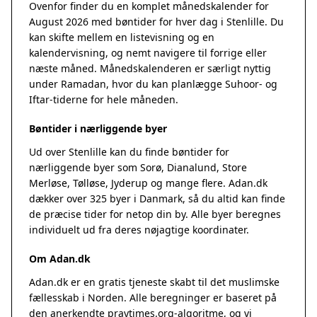
Ovenfor finder du en komplet månedskalender for
August 2026 med bøntider for hver dag i Stenlille. Du
kan skifte mellem en listevisning og en
kalendervisning, og nemt navigere til forrige eller
næste måned. Månedskalenderen er særligt nyttig
under Ramadan, hvor du kan planlægge Suhoor- og
Iftar-tiderne for hele måneden.
Bøntider i nærliggende byer
Ud over Stenlille kan du finde bøntider for
nærliggende byer som Sorø, Dianalund, Store
Merløse, Tølløse, Jyderup og mange flere. Adan.dk
dækker over 325 byer i Danmark, så du altid kan finde
de præcise tider for netop din by. Alle byer beregnes
individuelt ud fra deres nøjagtige koordinater.
Om Adan.dk
Adan.dk er en gratis tjeneste skabt til det muslimske
fællesskab i Norden. Alle beregninger er baseret på
den anerkendte
praytimes.org
-algoritme, og vi