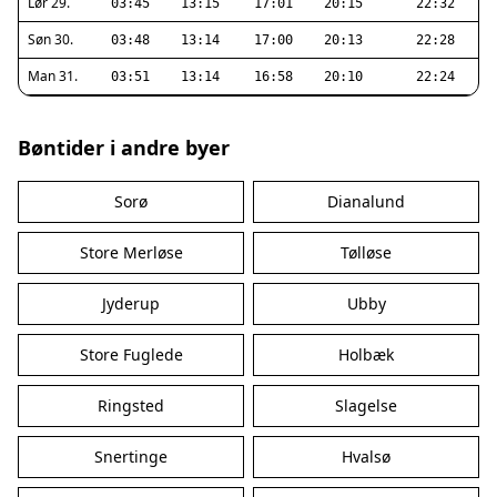
Lør 29.
03:45
13:15
17:01
20:15
22:32
Søn 30.
03:48
13:14
17:00
20:13
22:28
Man 31.
03:51
13:14
16:58
20:10
22:24
Bøntider i andre byer
Sorø
Dianalund
Store Merløse
Tølløse
Jyderup
Ubby
Store Fuglede
Holbæk
Ringsted
Slagelse
Snertinge
Hvalsø