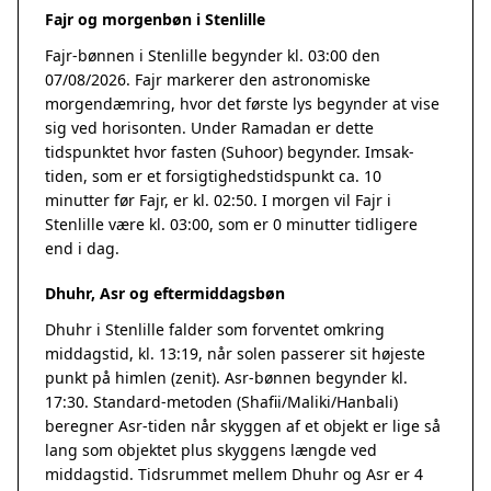
Fajr og morgenbøn i Stenlille
Fajr-bønnen i Stenlille begynder kl. 03:00 den
07/08/2026. Fajr markerer den astronomiske
morgendæmring, hvor det første lys begynder at vise
sig ved horisonten. Under Ramadan er dette
tidspunktet hvor fasten (Suhoor) begynder. Imsak-
tiden, som er et forsigtighedstidspunkt ca. 10
minutter før Fajr, er kl. 02:50. I morgen vil Fajr i
Stenlille være kl. 03:00, som er 0 minutter tidligere
end i dag.
Dhuhr, Asr og eftermiddagsbøn
Dhuhr i Stenlille falder som forventet omkring
middagstid, kl. 13:19, når solen passerer sit højeste
punkt på himlen (zenit). Asr-bønnen begynder kl.
17:30. Standard-metoden (Shafii/Maliki/Hanbali)
beregner Asr-tiden når skyggen af et objekt er lige så
lang som objektet plus skyggens længde ved
middagstid. Tidsrummet mellem Dhuhr og Asr er 4