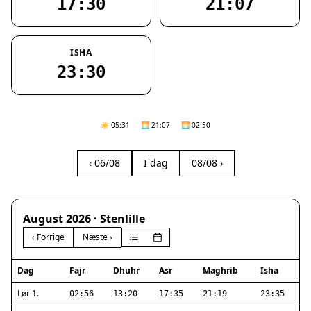
17:30
21:07
ISHA
23:30
☀️ 05:31
🌅 21:07
🌅 02:50
‹ 06/08
I dag
08/08 ›
August 2026 · Stenlille
‹ Forrige
Næste ›
Dag
Fajr
Dhuhr
Asr
Maghrib
Isha
Lør 1.
02:56
13:20
17:35
21:19
23:35