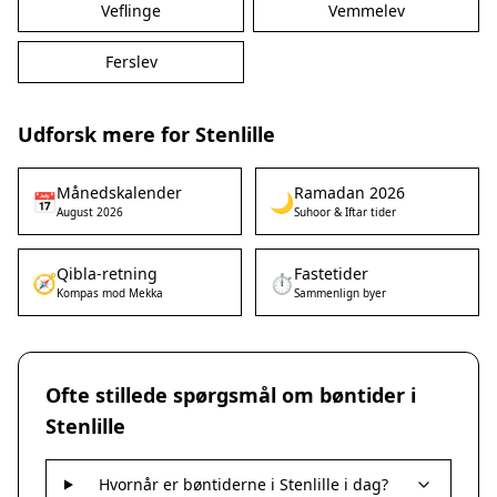
Veflinge
Vemmelev
Ferslev
Udforsk mere for Stenlille
Månedskalender
Ramadan 2026
📅
🌙
August 2026
Suhoor & Iftar tider
Qibla-retning
Fastetider
🧭
⏱️
Kompas mod Mekka
Sammenlign byer
Ofte stillede spørgsmål om bøntider i
Stenlille
Hvornår er bøntiderne i Stenlille i dag?