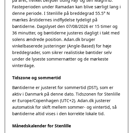
på året, hvilket betyder tidlig Fajr og sen Maghrib.
Fasteperioden under Ramadan kan blive særligt lang i
denne periode. I Stenlille på breddegrad 55.5° N
mærkes årstidernes indflydelse tydeligt på
bøntiderne. Dagslyset den 07/08/2026 er 15 timer og
36 minutter, og bøntiderne justeres dagligt i takt med
solens ændrede position. Adan.dk bruger
vinkelbaserede justeringer (Angle-Based) for høje
breddegrader, som sikrer realistiske bøntider selv
under de lyseste sommernætter og de mørkeste
vinterdage.
Tidszone og sommertid
Bøntiderne er justeret for sommertid (DST), som er
aktiv i Danmark på denne dato. Tidszonen for Stenlille
er Europe/Copenhagen (UTC+2). Adan.dk justerer
automatisk for skift mellem sommer- og vintertid, så
bøntiderne altid vises i den korrekte lokale tid.
Månedskalender for Stenlille