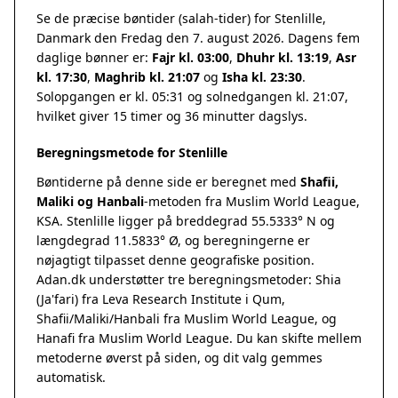
Se de præcise bøntider (salah-tider) for Stenlille,
Danmark den Fredag den 7. august 2026. Dagens fem
daglige bønner er:
Fajr kl. 03:00
,
Dhuhr kl. 13:19
,
Asr
kl. 17:30
,
Maghrib kl. 21:07
og
Isha kl. 23:30
.
Solopgangen er kl. 05:31 og solnedgangen kl. 21:07,
hvilket giver 15 timer og 36 minutter dagslys.
Beregningsmetode for Stenlille
Bøntiderne på denne side er beregnet med
Shafii,
Maliki og Hanbali
-metoden fra Muslim World League,
KSA. Stenlille ligger på breddegrad 55.5333° N og
længdegrad 11.5833° Ø, og beregningerne er
nøjagtigt tilpasset denne geografiske position.
Adan.dk understøtter tre beregningsmetoder: Shia
(Ja'fari) fra Leva Research Institute i Qum,
Shafii/Maliki/Hanbali fra Muslim World League, og
Hanafi fra Muslim World League. Du kan skifte mellem
metoderne øverst på siden, og dit valg gemmes
automatisk.