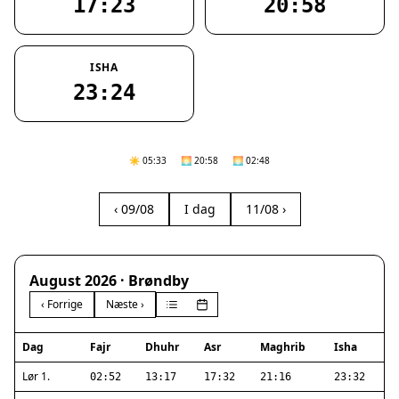
17:23
20:58
ISHA
23:24
☀️ 05:33
🌅 20:58
🌅 02:48
‹ 09/08
I dag
11/08 ›
August 2026 · Brøndby
‹ Forrige
Næste ›
Dag
Fajr
Dhuhr
Asr
Maghrib
Isha
Lør 1.
02:52
13:17
17:32
21:16
23:32