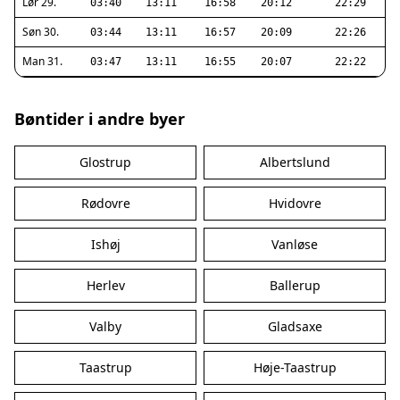
Lør 29.
03:40
13:11
16:58
20:12
22:29
Søn 30.
03:44
13:11
16:57
20:09
22:26
Man 31.
03:47
13:11
16:55
20:07
22:22
Bøntider i andre byer
Glostrup
Albertslund
Rødovre
Hvidovre
Ishøj
Vanløse
Herlev
Ballerup
Valby
Gladsaxe
Taastrup
Høje-Taastrup