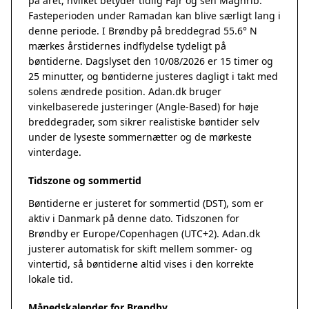
på året, hvilket betyder tidlig Fajr og sen Maghrib.
Fasteperioden under Ramadan kan blive særligt lang i
denne periode. I Brøndby på breddegrad 55.6° N
mærkes årstidernes indflydelse tydeligt på
bøntiderne. Dagslyset den 10/08/2026 er 15 timer og
25 minutter, og bøntiderne justeres dagligt i takt med
solens ændrede position. Adan.dk bruger
vinkelbaserede justeringer (Angle-Based) for høje
breddegrader, som sikrer realistiske bøntider selv
under de lyseste sommernætter og de mørkeste
vinterdage.
Tidszone og sommertid
Bøntiderne er justeret for sommertid (DST), som er
aktiv i Danmark på denne dato. Tidszonen for
Brøndby er Europe/Copenhagen (UTC+2). Adan.dk
justerer automatisk for skift mellem sommer- og
vintertid, så bøntiderne altid vises i den korrekte
lokale tid.
Månedskalender for Brøndby