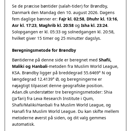
Se de præcise bøntider (salah-tider) for Brøndby,
Danmark den Mandag den 10. august 2026. Dagens
fem daglige bønner er:
Fajr kl. 02:58
,
Dhuhr kl. 13:16
,
Asr kl. 17:23
,
Maghrib kl. 20:58
og
Isha kl. 23:24
.
Solopgangen er kl. 05:33 og solnedgangen kl. 20:58,
hvilket giver 15 timer og 25 minutter dagslys.
Beregningsmetode for Brøndby
Bøntiderne på denne side er beregnet med
Shafii,
Maliki og Hanbali
-metoden fra Muslim World League,
KSA. Brøndby ligger på breddegrad 55.6469° N og
længdegrad 12.4139° Ø, og beregningerne er
nøjagtigt tilpasset denne geografiske position.
Adan.dk understøtter tre beregningsmetoder: Shia
(Ja'fari) fra Leva Research Institute i Qum,
Shafii/Maliki/Hanbali fra Muslim World League, og
Hanafi fra Muslim World League. Du kan skifte mellem
metoderne øverst på siden, og dit valg gemmes
automatisk.