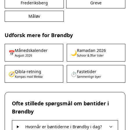
Frederiksberg
Greve
Måløv
Udforsk mere for Brøndby
Månedskalender
Ramadan 2026
📅
🌙
August 2026
Suhoor & Iftar tider
Qibla-retning
Fastetider
🧭
⏱️
Kompas mod Mekka
Sammenlign byer
Ofte stillede spørgsmål om bøntider i
Brøndby
Hvornår er bøntiderne i Brøndby i dag?