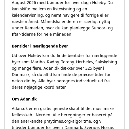
August 2026 med bøntider for hver dag i Holeby. Du
kan skifte mellem en listevisning og en
kalendervisning, og nemt navigere til forrige eller
næste måned. Månedskalenderen er særligt nyttig
under Ramadan, hvor du kan planlægge Suhoor- og
Iftar-tiderne for hele måneden.
Bøntider i nærliggende byer
Ud over Holeby kan du finde bøntider for nærliggende
byer som Maribo, Rødby, Toreby, Horbelev, Sakskøbing
og mange flere. Adan.dk dækker over 325 byer i
Danmark, så du altid kan finde de præcise tider for
netop din by. Alle byer beregnes individuelt ud fra
deres nøjagtige koordinater.
Om Adan.dk
Adan.dk er en gratis tjeneste skabt til det muslimske
fællesskab i Norden. Alle beregninger er baseret på
den anerkendte
praytimes.org
-algoritme, og vi
tilbyder bøntider for byer i Danmark, Sverige, Norge,