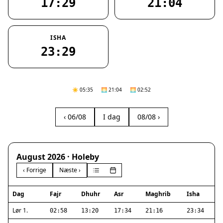
17:29
21:04
ISHA
23:29
☀️ 05:35
🌅 21:04
🌅 02:52
‹ 06/08
I dag
08/08 ›
August 2026 · Holeby
‹ Forrige
Næste ›
Dag
Fajr
Dhuhr
Asr
Maghrib
Isha
Lør 1.
02:58
13:20
17:34
21:16
23:34