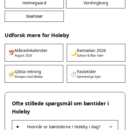
Holmegaard
Vordingborg
Skælskør
Udforsk mere for Holeby
Månedskalender
Ramadan 2026
📅
🌙
August 2026
Suhoor & Iftar tider
Qibla-retning
Fastetider
🧭
⏱️
Kompas mod Mekka
Sammenlign byer
Ofte stillede spørgsmål om bøntider i
Holeby
Hvornår er bøntiderne i Holeby i dag?