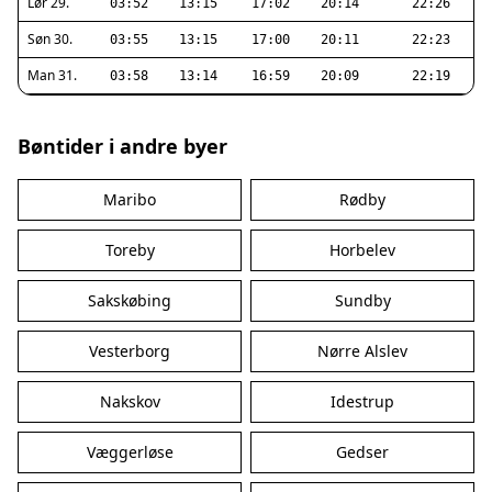
Lør 29.
03:52
13:15
17:02
20:14
22:26
Søn 30.
03:55
13:15
17:00
20:11
22:23
Man 31.
03:58
13:14
16:59
20:09
22:19
Bøntider i andre byer
Maribo
Rødby
Toreby
Horbelev
Sakskøbing
Sundby
Vesterborg
Nørre Alslev
Nakskov
Idestrup
Væggerløse
Gedser