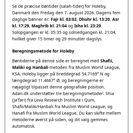
Se de præcise bøntider (salah-tider) for Holeby,
Danmark den Fredag den 7. august 2026. Dagens fem
daglige bønner er:
Fajr kl. 03:02
,
Dhuhr kl. 13:20
,
Asr
kl. 17:29
,
Maghrib kl. 21:04
og
Isha kl. 23:29
.
Solopgangen er kl. 05:35 og solnedgangen kl. 21:04,
hvilket giver 15 timer og 29 minutter dagslys.
Beregningsmetode for Holeby
Bøntiderne på denne side er beregnet med
Shafii,
Maliki og Hanbali
-metoden fra Muslim World League,
KSA. Holeby ligger på breddegrad 54.7169° N og
længdegrad 11.4667° Ø, og beregningerne er
nøjagtigt tilpasset denne geografiske position.
Adan.dk understøtter tre beregningsmetoder: Shia
(Ja'fari) fra Leva Research Institute i Qum,
Shafii/Maliki/Hanbali fra Muslim World League, og
Hanafi fra Muslim World League. Du kan skifte mellem
metoderne øverst på siden, og dit valg gemmes
automatisk.