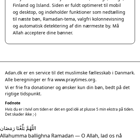
Finland og Island. Siden er fuldt optimeret til mobil
og desktop, og indeholder funktioner som nedtælling
til næste bøn, Ramadan-tema, valgfri kolonnevisning
og automatisk detektering af din nærmeste by. Må
Allah acceptere dine bønner.
Adan.dk er en service til det muslimske fællesskab i Danmark.
Alle beregninger er fra www.praytimes.org.
Vi er frie fra donationer og ønsker kun din bøn, bedt på det
rigtige tidspunkt.
Fodnote
Hvis du er i tvivl om tiden er det en god idé at plusse 5 min ekstra på tiden.
Det skader ikke ;-)
اللّهُمَّ بَلِّغْنَا رَمَضَان
Allahumma ballighna Ramadan — O Allah, lad os nå