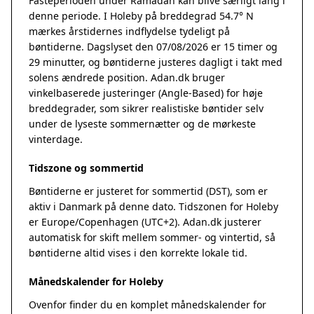
Fasteperioden under Ramadan kan blive særligt lang i
denne periode. I Holeby på breddegrad 54.7° N
mærkes årstidernes indflydelse tydeligt på
bøntiderne. Dagslyset den 07/08/2026 er 15 timer og
29 minutter, og bøntiderne justeres dagligt i takt med
solens ændrede position. Adan.dk bruger
vinkelbaserede justeringer (Angle-Based) for høje
breddegrader, som sikrer realistiske bøntider selv
under de lyseste sommernætter og de mørkeste
vinterdage.
Tidszone og sommertid
Bøntiderne er justeret for sommertid (DST), som er
aktiv i Danmark på denne dato. Tidszonen for Holeby
er Europe/Copenhagen (UTC+2). Adan.dk justerer
automatisk for skift mellem sommer- og vintertid, så
bøntiderne altid vises i den korrekte lokale tid.
Månedskalender for Holeby
Ovenfor finder du en komplet månedskalender for