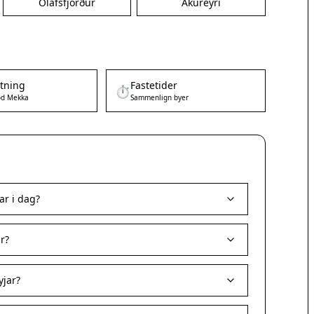
Ólafsfjörður
Akureyri
etning
Fastetider
⏱️
d Mekka
Sammenlign byer
ar i dag?
r?
yjar?