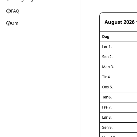
FAQ
August 2026 
Om
Dag
Lør 1.
Søn 2.
Man 3.
Tir 4.
Ons 5.
Tor 6.
Fre 7.
Lør 8.
Søn 9.