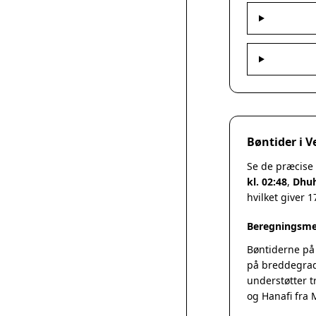
Bøntider i V
Se de præcise 
kl. 02:48
,
Dhuh
hvilket giver 
Beregningsme
Bøntiderne på
på breddegrad
understøtter t
og Hanafi fra