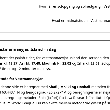
Hvornår er solopgang og solnedgang i Ve
Hvad er midnatstiden i Vestmannae
estmannaeyjar, Island – i dag
bøntider (salah-tider) for Vestmannaeyjar, Island den Torsdag de
r kl. 13:27
,
Asr kl. 17:48
,
Maghrib kl. 22:02
og
Isha kl. 23:58
. Solo
17 timer og 12 minutter dagslys.
tode for Vestmannaeyjar
 denne side er beregnet med
Shafii, Maliki og Hanbali
-metoden fr
 63.4437° N og længdegrad -20.2727° V, og beregningerne er nøjag
re beregningsmetoder: Shia (Ja'fari) fra Leva Research Institute i 
 Muslim World League. Du kan skifte mellem metoderne øverst på s