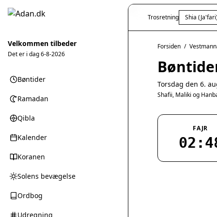
Trosretning
Shia (Ja'fari
Velkommen tilbeder
Forsiden
/
Vestmann
Det er i dag
6-8-2026
Bøntide
Bøntider
Torsdag den 6. au
Shafii, Maliki og Han
Ramadan
Qibla
FAJR
Kalender
02:4
Koranen
Solens bevægelse
Ordbog
Udregning