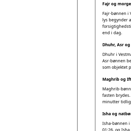
Fajr og morg
Fajr-bønnen i
lys begynder a
forsigtighedst
end i dag.
Dhuhr, Asr o
Dhuhr i Vestma
Asr-bønnen beg
som objektet 
Maghrib og If
Maghrib-bønnen
fasten brydes.
minutter tidlig
Isha og natbø
Isha-bønnen i 
01:26, og Isha