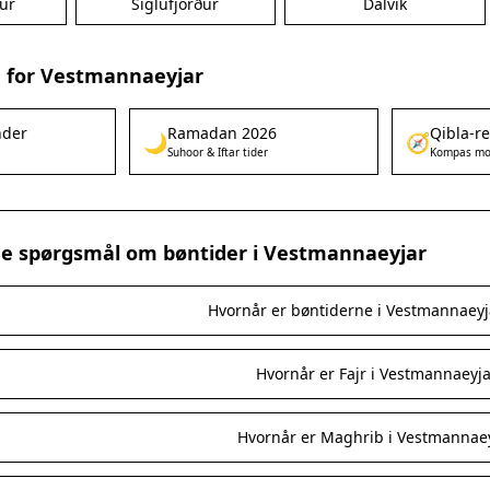
ur
Siglufjörður
Dalvík
 for Vestmannaeyjar
nder
Ramadan 2026
Qibla-r
🌙
🧭
Suhoor & Iftar tider
Kompas mo
ede spørgsmål om bøntider i Vestmannaeyjar
Hvornår er bøntiderne i Vestmannaeyj
Hvornår er Fajr i Vestmannaeyja
Hvornår er Maghrib i Vestmannae