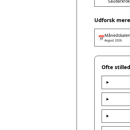
Sauðárkrók
Udforsk mere
Månedskale
📅
August 2026
Ofte still