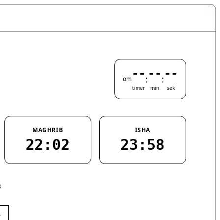
--
--
--
:
:
om
timer
min
sek
MAGHRIB
ISHA
22:02
23:58
8
›