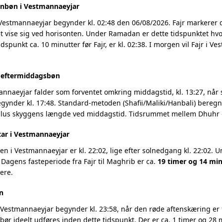
enbøn i Vestmannaeyjar
 Vestmannaeyjar begynder kl. 02:48 den 06/08/2026. Fajr markere
t vise sig ved horisonten. Under Ramadan er dette tidspunktet hvo
idspunkt ca. 10 minutter før Fajr, er kl. 02:38. I morgen vil Fajr i 
g eftermiddagsbøn
nnaeyjar falder som forventet omkring middagstid, kl. 13:27, når s
ynder kl. 17:48. Standard-metoden (Shafii/Maliki/Hanbali) beregner
plus skyggens længde ved middagstid. Tidsrummet mellem Dhuhr og
tar i Vestmannaeyjar
 i Vestmannaeyjar er kl. 22:02, lige efter solnedgang kl. 22:02. 
 Dagens fasteperiode fra Fajr til Maghrib er ca.
19 timer og 14 min
ere.
n
Vestmannaeyjar begynder kl. 23:58, når den røde aftenskæring er f
 bør ideelt udføres inden dette tidspunkt. Der er ca. 1 timer og 28 m