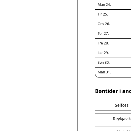
Man 24.
Tir 25.
Ons 26.
Tor 27.
Fre 28.
Lør 29.
Søn 30.
Man 31.
Bøntider i an
Selfoss
Reykjavík