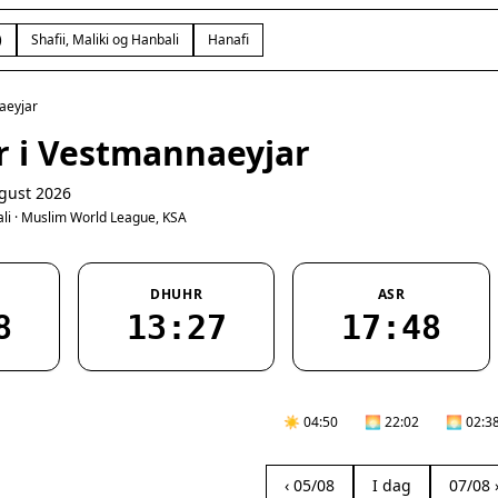
)
Shafii, Maliki og Hanbali
Hanafi
aeyjar
r i Vestmannaeyjar
gust 2026
bali · Muslim World League, KSA
DHUHR
ASR
8
13:27
17:48
☀️ 04:50
🌅 22:02
🌅 02:3
‹ 05/08
I dag
07/08 