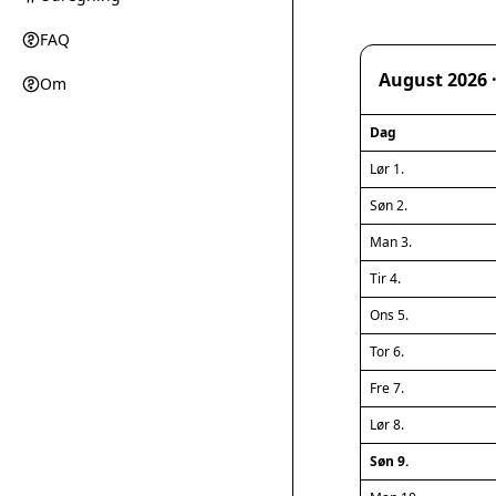
FAQ
August 2026 ·
Om
Dag
Lør 1.
Søn 2.
Man 3.
Tir 4.
Ons 5.
Tor 6.
Fre 7.
Lør 8.
Søn 9.