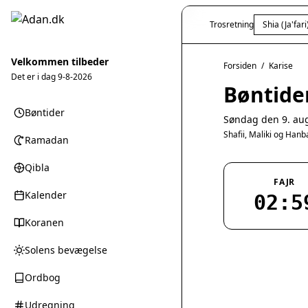
Trosretning
Shia (Ja'fari
Velkommen tilbeder
Forsiden
/
Karise
Det er i dag
9-8-2026
Bøntider
Bøntider
Søndag den 9. au
Shafii, Maliki og Han
Ramadan
Qibla
FAJR
Kalender
02:5
Koranen
Solens bevægelse
Ordbog
Udregning