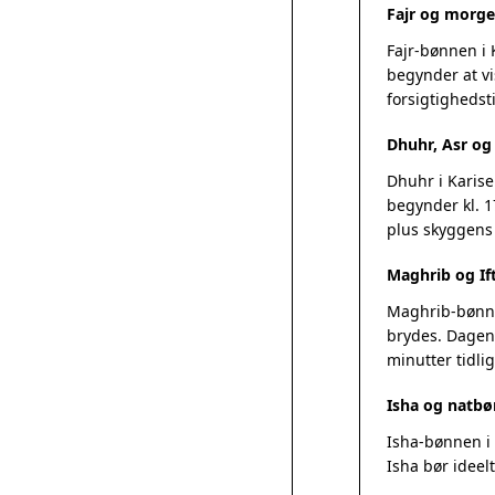
Fajr og morge
Fajr-bønnen i 
begynder at vi
forsigtighedsti
Dhuhr, Asr o
Dhuhr i Karise
begynder kl. 1
plus skyggens
Maghrib og Ift
Maghrib-bønnen
brydes. Dagens
minutter tidlig
Isha og natbø
Isha-bønnen i 
Isha bør ideel