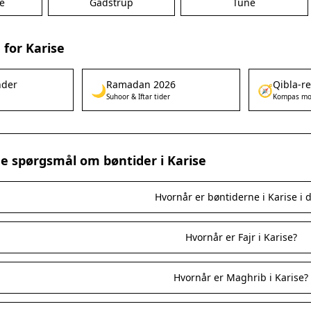
e
Gadstrup
Tune
for Karise
nder
Ramadan 2026
Qibla-r
🌙
🧭
Suhoor & Iftar tider
Kompas mo
ede spørgsmål om bøntider i Karise
Hvornår er bøntiderne i Karise i 
Hvornår er Fajr i Karise?
Hvornår er Maghrib i Karise?