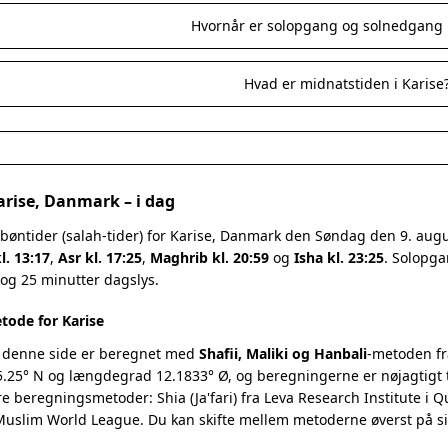
Hvornår er solopgang og solnedgang i
Hvad er midnatstiden i Karise
arise, Danmark – i dag
 bøntider (salah-tider) for Karise, Danmark den Søndag den 9. au
l. 13:17
,
Asr kl. 17:25
,
Maghrib kl. 20:59
og
Isha kl. 23:25
. Solopga
 og 25 minutter dagslys.
ode for Karise
 denne side er beregnet med
Shafii, Maliki og Hanbali
-metoden fr
.25° N og længdegrad 12.1833° Ø, og beregningerne er nøjagtigt t
re beregningsmetoder: Shia (Ja'fari) fra Leva Research Institute i 
 Muslim World League. Du kan skifte mellem metoderne øverst på s