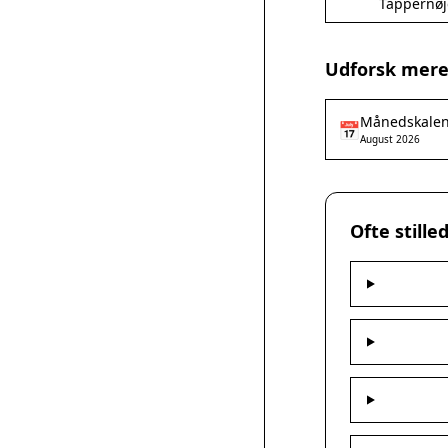
Tappernøj
Udforsk mere 
Månedskale
📅
August 2026
Ofte still