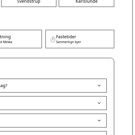
Svendstrup
Karlslunde
etning
Fastetider
⏱️
d Mekka
Sammenlign byer
dag?