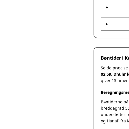
Bøntider i K
Se de præcise
02:59
,
Dhuhr k
giver 15 timer
Beregningsmet
Bøntiderne på
breddegrad 55
understøtter t
og Hanafi fra