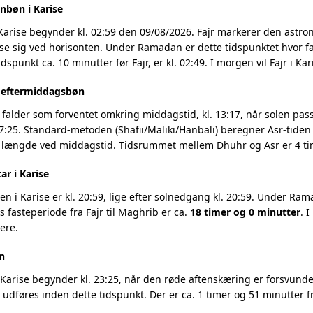
nbøn i Karise
Karise begynder kl. 02:59 den 09/08/2026. Fajr markerer den astr
se sig ved horisonten. Under Ramadan er dette tidspunktet hvor fa
dspunkt ca. 10 minutter før Fajr, er kl. 02:49. I morgen vil Fajr i K
g eftermiddagsbøn
 falder som forventet omkring middagstid, kl. 13:17, når solen pass
7:25. Standard-metoden (Shafii/Maliki/Hanbali) beregner Asr-tiden 
 længde ved middagstid. Tidsrummet mellem Dhuhr og Asr er 4 tim
ar i Karise
 i Karise er kl. 20:59, lige efter solnedgang kl. 20:59. Under Rama
 fasteperiode fra Fajr til Maghrib er ca.
18 timer og 0 minutter
. 
ere.
n
Karise begynder kl. 23:25, når den røde aftenskæring er forsvundet
t udføres inden dette tidspunkt. Der er ca. 1 timer og 51 minutter fr