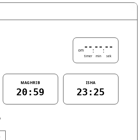
--
--
--
:
:
om
timer
min
sek
MAGHRIB
ISHA
20:59
23:25
9
›