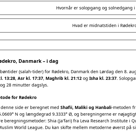
Hvornår er solopgang og solnedgang i
Hvad er midnatstiden i Rødekr
Rødekro, Danmark – i dag
 bøntider (salah-tider) for Rødekro, Danmark den Lørdag den 8. a
l. 13:28
,
Asr kl. 17:37
,
Maghrib kl. 21:12
og
Isha kl. 23:37
. Solopga
 og 28 minutter dagslys.
tode for Rødekro
 denne side er beregnet med
Shafii, Maliki og Hanbali
-metoden fr
.0669° N og længdegrad 9.3333° Ø, og beregningerne er nøjagtigt 
re beregningsmetoder: Shia (Ja'fari) fra Leva Research Institute i 
 Muslim World League. Du kan skifte mellem metoderne øverst på s