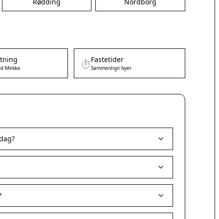
Rødding
Nordborg
etning
Fastetider
⏱️
d Mekka
Sammenlign byer
 dag?
?