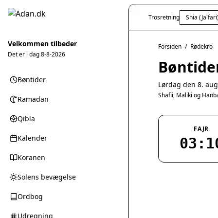
Trosretning
Shia (Ja'fari
Velkommen tilbeder
Forsiden
/
Rødekro
Det er i dag
8-8-2026
Bøntide
Bøntider
Lørdag den 8. aug
Shafii, Maliki og Han
Ramadan
Qibla
FAJR
Kalender
03:1
Koranen
Solens bevægelse
Ordbog
Udregning