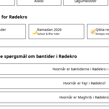
Askov
Løgumkloster
 for Rødekro
nder
Ramadan 2026
Qibla-r
🌙
🧭
Suhoor & Iftar tider
Kompas mo
ede spørgsmål om bøntider i Rødekro
Hvornår er bøntiderne i Rødekro i
Hvornår er Fajr i Rødekro?
Hvornår er Maghrib i Rødekro