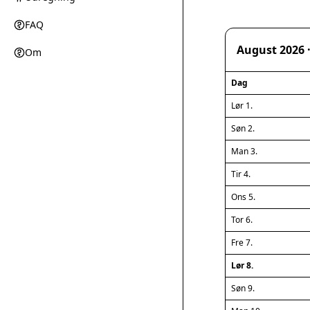
FAQ
August 2026 
Om
Dag
Lør 1.
Søn 2.
Man 3.
Tir 4.
Ons 5.
Tor 6.
Fre 7.
Lør 8.
Søn 9.