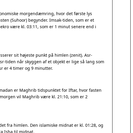
tronomiske morgendæmring, hvor det første lys
sten (Suhoor) begynder. Imsak-tiden, som er et
ødekro være kl. 03:11, som er 1 minut senere end i
serer sit højeste punkt på himlen (zenit). Asr-
r-tiden når skyggen af et objekt er lige så lang som
 er 4 timer og 9 minutter.
madan er Maghrib tidspunktet for Iftar, hvor fasten
I morgen vil Maghrib være kl. 21:10, som er 2
t fra himlen. Den islamiske midnat er kl. 01:28, og
a Isha til midnat.