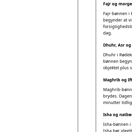
Fajr og morg
Fajr-bønnen i
begynder at vi
forsigtighedsti
dag.
Dhuhr, Asr o
Dhuhr i Rødekr
bønnen begynde
objektet plus
Maghrib og If
Maghrib-bønnen
brydes. Dagens
minutter tidlig
Isha og natbø
Isha-bønnen i 
Isha bør ideel