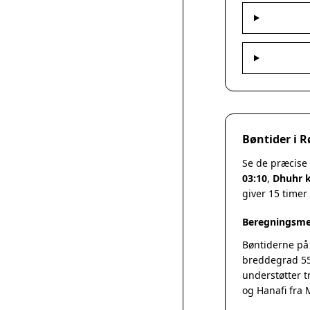
Bøntider i 
Se de præcise
03:10
,
Dhuhr k
giver 15 timer
Beregningsme
Bøntiderne på
breddegrad 55
understøtter t
og Hanafi fra