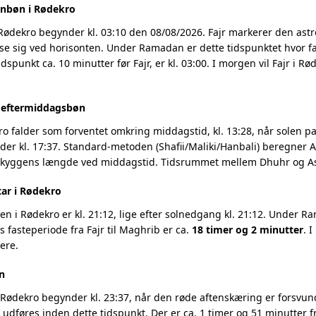
enbøn i Rødekro
 Rødekro begynder kl. 03:10 den 08/08/2026. Fajr markerer den as
se sig ved horisonten. Under Ramadan er dette tidspunktet hvor fa
dspunkt ca. 10 minutter før Fajr, er kl. 03:00. I morgen vil Fajr i R
g eftermiddagsbøn
o falder som forventet omkring middagstid, kl. 13:28, når solen pas
r kl. 17:37. Standard-metoden (Shafii/Maliki/Hanbali) beregner As
 skyggens længde ved middagstid. Tidsrummet mellem Dhuhr og Asr
tar i Rødekro
 i Rødekro er kl. 21:12, lige efter solnedgang kl. 21:12. Under Ra
 fasteperiode fra Fajr til Maghrib er ca.
18 timer og 2 minutter
. 
ere.
n
Rødekro begynder kl. 23:37, når den røde aftenskæring er forsvunde
t udføres inden dette tidspunkt. Der er ca. 1 timer og 51 minutter fr