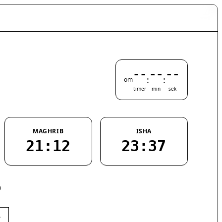
--
--
--
:
:
om
timer
min
sek
MAGHRIB
ISHA
21:12
23:37
0
›