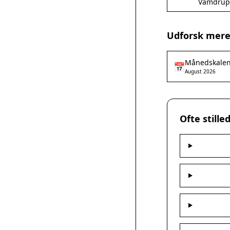
Vamdrup
Udforsk mere
Månedskale
📅
August 2026
Ofte still