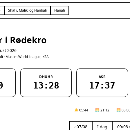
)
Shafii, Maliki og Hanbali
Hanafi
r i Rødekro
ust 2026
bali · Muslim World League, KSA
DHUHR
ASR
0
13:28
17:37
☀️ 05:44
🌅 21:12
🌅 03:0
‹ 07/08
I dag
09/08 