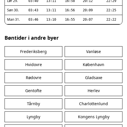
Lør 29.
03:40
13:11
16:58
20:12
22:29
Søn 30.
03:43
13:11
16:56
20:09
22:25
Man 31.
03:46
13:10
16:55
20:07
22:22
Bøntider i andre byer
Frederiksberg
Vanløse
Hvidovre
København
Rødovre
Gladsaxe
Gentofte
Herlev
Tårnby
Charlottenlund
Lyngby
Kongens Lyngby