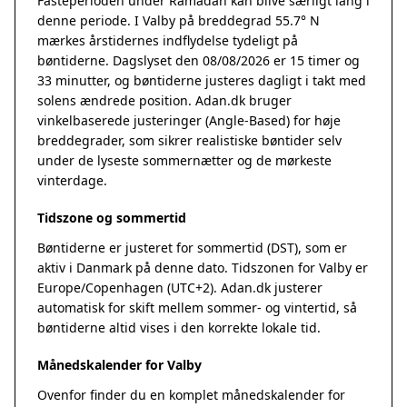
Fasteperioden under Ramadan kan blive særligt lang i
denne periode. I Valby på breddegrad 55.7° N
mærkes årstidernes indflydelse tydeligt på
bøntiderne. Dagslyset den 08/08/2026 er 15 timer og
33 minutter, og bøntiderne justeres dagligt i takt med
solens ændrede position. Adan.dk bruger
vinkelbaserede justeringer (Angle-Based) for høje
breddegrader, som sikrer realistiske bøntider selv
under de lyseste sommernætter og de mørkeste
vinterdage.
Tidszone og sommertid
Bøntiderne er justeret for sommertid (DST), som er
aktiv i Danmark på denne dato. Tidszonen for Valby er
Europe/Copenhagen (UTC+2). Adan.dk justerer
automatisk for skift mellem sommer- og vintertid, så
bøntiderne altid vises i den korrekte lokale tid.
Månedskalender for Valby
Ovenfor finder du en komplet månedskalender for