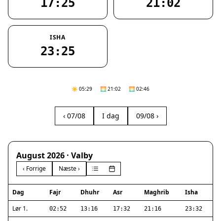
17:25
21:02
ISHA
23:25
☀️ 05:29
🌅 21:02
🌅 02:46
‹ 07/08
I dag
09/08 ›
August 2026 · Valby
‹ Forrige
Næste ›
Dag
Fajr
Dhuhr
Asr
Maghrib
Isha
Lør 1.
02:52
13:16
17:32
21:16
23:32