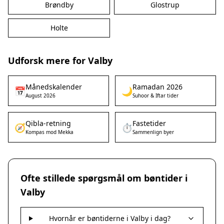
Brøndby
Glostrup
Holte
Udforsk mere for Valby
Månedskalender
Ramadan 2026
📅
🌙
August 2026
Suhoor & Iftar tider
Qibla-retning
Fastetider
🧭
⏱️
Kompas mod Mekka
Sammenlign byer
Ofte stillede spørgsmål om bøntider i
Valby
Hvornår er bøntiderne i Valby i dag?