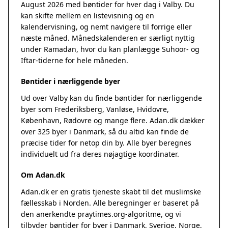
August 2026 med bøntider for hver dag i Valby. Du
kan skifte mellem en listevisning og en
kalendervisning, og nemt navigere til forrige eller
næste måned. Månedskalenderen er særligt nyttig
under Ramadan, hvor du kan planlægge Suhoor- og
Iftar-tiderne for hele måneden.
Bøntider i nærliggende byer
Ud over Valby kan du finde bøntider for nærliggende
byer som Frederiksberg, Vanløse, Hvidovre,
København, Rødovre og mange flere. Adan.dk dækker
over 325 byer i Danmark, så du altid kan finde de
præcise tider for netop din by. Alle byer beregnes
individuelt ud fra deres nøjagtige koordinater.
Om Adan.dk
Adan.dk er en gratis tjeneste skabt til det muslimske
fællesskab i Norden. Alle beregninger er baseret på
den anerkendte
praytimes.org
-algoritme, og vi
tilbyder bøntider for byer i Danmark, Sverige, Norge,