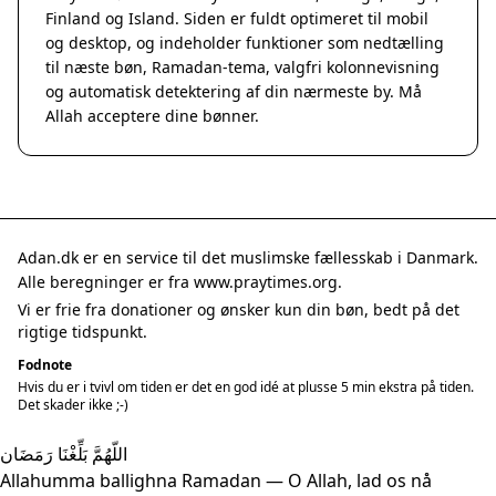
Finland og Island. Siden er fuldt optimeret til mobil
og desktop, og indeholder funktioner som nedtælling
til næste bøn, Ramadan-tema, valgfri kolonnevisning
og automatisk detektering af din nærmeste by. Må
Allah acceptere dine bønner.
Adan.dk er en service til det muslimske fællesskab i Danmark.
Alle beregninger er fra www.praytimes.org.
Vi er frie fra donationer og ønsker kun din bøn, bedt på det
rigtige tidspunkt.
Fodnote
Hvis du er i tvivl om tiden er det en god idé at plusse 5 min ekstra på tiden.
Det skader ikke ;-)
اللّهُمَّ بَلِّغْنَا رَمَضَان
Allahumma ballighna Ramadan — O Allah, lad os nå