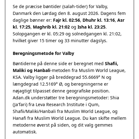
Se de præcise bøntider (salah-tider) for Valby,
Danmark den Lørdag den 8. august 2026. Dagens fem
daglige bønner er:
Fajr kl. 02:56
,
Dhuhr kl. 13:16
,
Asr
kl. 17:25
,
Maghrib kl. 21:02
og
Isha kl. 23:25
.
Solopgangen er kl. 05:29 og solnedgangen kl. 21:02,
hvilket giver 15 timer og 33 minutter dagslys.
Beregningsmetode for Valby
Bøntiderne på denne side er beregnet med
Shafii,
Maliki og Hanbali
-metoden fra Muslim World League,
KSA. Valby ligger på breddegrad 55.6669° N og
længdegrad 12.5169° Ø, og beregningerne er
nøjagtigt tilpasset denne geografiske position.
Adan.dk understøtter tre beregningsmetoder: Shia
(Ja'fari) fra Leva Research Institute i Qum,
Shafii/Maliki/Hanbali fra Muslim World League, og
Hanafi fra Muslim World League. Du kan skifte mellem
metoderne øverst på siden, og dit valg gemmes
automatisk.