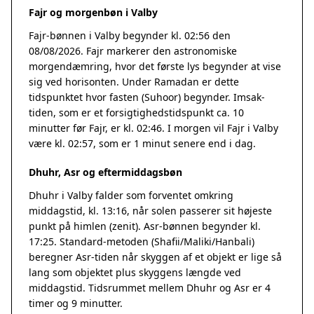
Fajr og morgenbøn i Valby
Fajr-bønnen i Valby begynder kl. 02:56 den
08/08/2026. Fajr markerer den astronomiske
morgendæmring, hvor det første lys begynder at vise
sig ved horisonten. Under Ramadan er dette
tidspunktet hvor fasten (Suhoor) begynder. Imsak-
tiden, som er et forsigtighedstidspunkt ca. 10
minutter før Fajr, er kl. 02:46. I morgen vil Fajr i Valby
være kl. 02:57, som er 1 minut senere end i dag.
Dhuhr, Asr og eftermiddagsbøn
Dhuhr i Valby falder som forventet omkring
middagstid, kl. 13:16, når solen passerer sit højeste
punkt på himlen (zenit). Asr-bønnen begynder kl.
17:25. Standard-metoden (Shafii/Maliki/Hanbali)
beregner Asr-tiden når skyggen af et objekt er lige så
lang som objektet plus skyggens længde ved
middagstid. Tidsrummet mellem Dhuhr og Asr er 4
timer og 9 minutter.