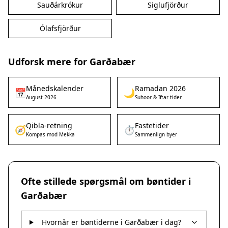
Sauðárkrókur
Siglufjörður
Ólafsfjörður
Udforsk mere for Garðabær
Månedskalender
Ramadan 2026
📅
🌙
August 2026
Suhoor & Iftar tider
Qibla-retning
Fastetider
🧭
⏱️
Kompas mod Mekka
Sammenlign byer
Ofte stillede spørgsmål om bøntider i
Garðabær
Hvornår er bøntiderne i Garðabær i dag?