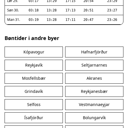
Lør 29.
03:17
13:29
17:15
20:54
23:29
Søn 30.
03:18
13:28
17:13
20:51
23:27
Man 31.
03:19
13:28
17:11
20:47
23:26
Bøntider i andre byer
Kópavogur
Hafnarfjörður
Reykjavík
Seltjarnarnes
Mosfellsbær
Akranes
Grindavík
Reykjanesbær
Selfoss
Vestmannaeyjar
Ísafjörður
Bolungarvík