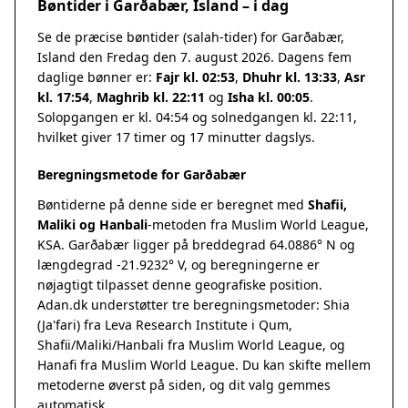
Bøntider i Garðabær, Island – i dag
Se de præcise bøntider (salah-tider) for Garðabær,
Island den Fredag den 7. august 2026. Dagens fem
daglige bønner er:
Fajr kl. 02:53
,
Dhuhr kl. 13:33
,
Asr
kl. 17:54
,
Maghrib kl. 22:11
og
Isha kl. 00:05
.
Solopgangen er kl. 04:54 og solnedgangen kl. 22:11,
hvilket giver 17 timer og 17 minutter dagslys.
Beregningsmetode for Garðabær
Bøntiderne på denne side er beregnet med
Shafii,
Maliki og Hanbali
-metoden fra Muslim World League,
KSA. Garðabær ligger på breddegrad 64.0886° N og
længdegrad -21.9232° V, og beregningerne er
nøjagtigt tilpasset denne geografiske position.
Adan.dk understøtter tre beregningsmetoder: Shia
(Ja'fari) fra Leva Research Institute i Qum,
Shafii/Maliki/Hanbali fra Muslim World League, og
Hanafi fra Muslim World League. Du kan skifte mellem
metoderne øverst på siden, og dit valg gemmes
automatisk.