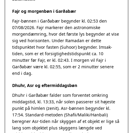
Fajr og morgenbøn i Garðabær
Fajr-bønnen i Garðabær begynder kl. 02:53 den
07/08/2026. Fajr markerer den astronomiske
morgendæmring, hvor det første lys begynder at vise
sig ved horisonten. Under Ramadan er dette
tidspunktet hvor fasten (Suhoor) begynder. Imsak-
tiden, som er et forsigtighedstidspunkt ca. 10
minutter før Fajr, er kl. 02:43. I morgen vil Fajr i
Garðabær være kl. 02:55, som er 2 minutter senere
end i dag.
Dhuhr, Asr og eftermiddagsbøn
Dhuhr i Garðabær falder som forventet omkring
middagstid, kl. 13:33, når solen passerer sit højeste
punkt på himlen (zenit). Asr-bønnen begynder kl.
17:54. Standard-metoden (Shafii/Maliki/Hanbali)
beregner Asr-tiden når skyggen af et objekt er lige så
lang som objektet plus skyggens længde ved