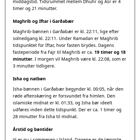
middagstid. Tidsrummet mellem Dhuhr og Asr er 4
timer og 21 minutter.
Maghrib og Iftar i Garðabær
Maghrib-bønnen i Garðabær er kl. 22:11, lige efter
solnedgang kl. 22:11. Under Ramadan er Maghrib
tidspunktet for Iftar, hvor fasten brydes. Dagens
fasteperiode fra Fajr til Maghrib er ca.
19 timer og 18
minutter
. I morgen vil Maghrib være kl. 22:08, som er
3 minutter tidligere.
Isha og natbøn
Isha-bønnen i Garðabær begynder kl. 00:05, når den
røde aftenskæring er forsvundet fra himlen. Den
islamiske midnat er kl. 01:33, og Isha bør ideelt
udføres inden dette tidspunkt. Der er ca. 1 timer og
28 minutter fra Isha til midnat.
Årstid og bøntider
Vi er nu i sommeren i Island. Dagene er de længste