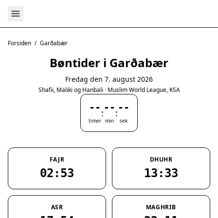
Forsiden
/
Garðabær
Bøntider i Garðabær
Fredag den 7. august 2026
Shafii, Maliki og Hanbali · Muslim World League, KSA
--
--
--
:
:
timer
min
sek
FAJR
DHUHR
02:53
13:33
ASR
MAGHRIB