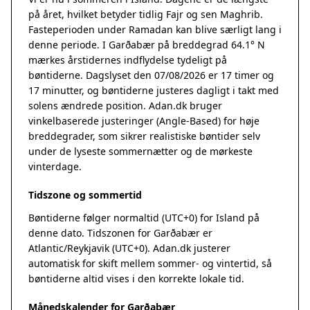
på året, hvilket betyder tidlig Fajr og sen Maghrib.
Fasteperioden under Ramadan kan blive særligt lang i
denne periode. I Garðabær på breddegrad 64.1° N
mærkes årstidernes indflydelse tydeligt på
bøntiderne. Dagslyset den 07/08/2026 er 17 timer og
17 minutter, og bøntiderne justeres dagligt i takt med
solens ændrede position. Adan.dk bruger
vinkelbaserede justeringer (Angle-Based) for høje
breddegrader, som sikrer realistiske bøntider selv
under de lyseste sommernætter og de mørkeste
vinterdage.
Tidszone og sommertid
Bøntiderne følger normaltid (UTC+0) for Island på
denne dato. Tidszonen for Garðabær er
Atlantic/Reykjavik (UTC+0). Adan.dk justerer
automatisk for skift mellem sommer- og vintertid, så
bøntiderne altid vises i den korrekte lokale tid.
Månedskalender for Garðabær