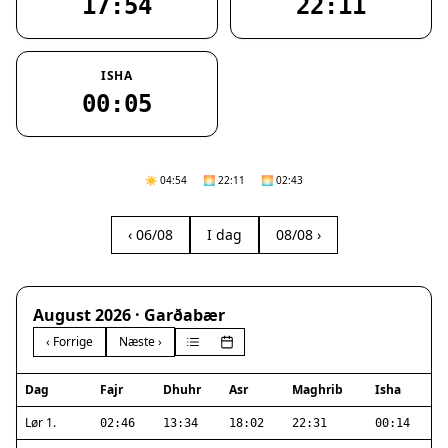
17:54
22:11
ISHA
00:05
☀️ 04:54
🌅 22:11
🌅 02:43
‹ 06/08
I dag
08/08 ›
August 2026 · Garðabær
‹ Forrige
Næste ›
Dag
Fajr
Dhuhr
Asr
Maghrib
Isha
Lør 1.
02:46
13:34
18:02
22:31
00:14