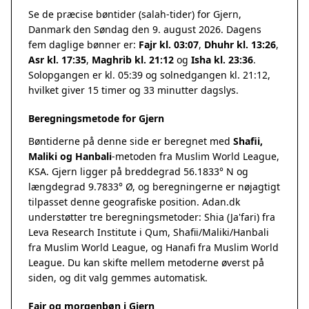
Se de præcise bøntider (salah-tider) for Gjern,
Danmark den Søndag den 9. august 2026. Dagens
fem daglige bønner er:
Fajr kl. 03:07
,
Dhuhr kl. 13:26
,
Asr kl. 17:35
,
Maghrib kl. 21:12
og
Isha kl. 23:36
.
Solopgangen er kl. 05:39 og solnedgangen kl. 21:12,
hvilket giver 15 timer og 33 minutter dagslys.
Beregningsmetode for Gjern
Bøntiderne på denne side er beregnet med
Shafii,
Maliki og Hanbali
-metoden fra Muslim World League,
KSA. Gjern ligger på breddegrad 56.1833° N og
længdegrad 9.7833° Ø, og beregningerne er nøjagtigt
tilpasset denne geografiske position. Adan.dk
understøtter tre beregningsmetoder: Shia (Ja'fari) fra
Leva Research Institute i Qum, Shafii/Maliki/Hanbali
fra Muslim World League, og Hanafi fra Muslim World
League. Du kan skifte mellem metoderne øverst på
siden, og dit valg gemmes automatisk.
Fajr og morgenbøn i Gjern