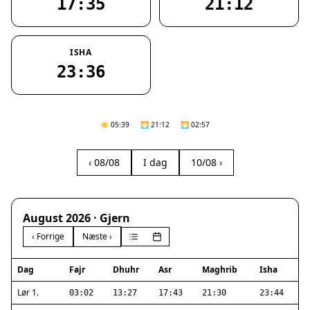
17:35
21:12
ISHA
23:36
☀️ 05:39
🌅 21:12
🌅 02:57
‹ 08/08
I dag
10/08 ›
August 2026 · Gjern
‹ Forrige
Næste ›
Dag
Fajr
Dhuhr
Asr
Maghrib
Isha
Lør 1.
03:02
13:27
17:43
21:30
23:44