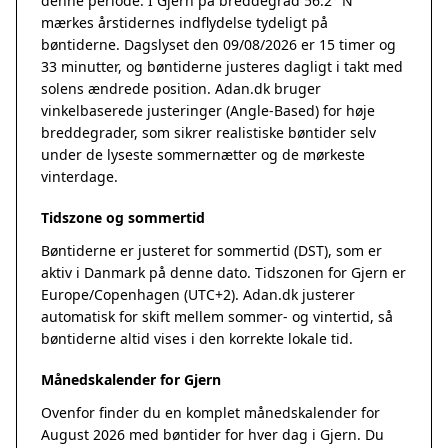
denne periode. I Gjern på breddegrad 56.2° N
mærkes årstidernes indflydelse tydeligt på
bøntiderne. Dagslyset den 09/08/2026 er 15 timer og
33 minutter, og bøntiderne justeres dagligt i takt med
solens ændrede position. Adan.dk bruger
vinkelbaserede justeringer (Angle-Based) for høje
breddegrader, som sikrer realistiske bøntider selv
under de lyseste sommernætter og de mørkeste
vinterdage.
Tidszone og sommertid
Bøntiderne er justeret for sommertid (DST), som er
aktiv i Danmark på denne dato. Tidszonen for Gjern er
Europe/Copenhagen (UTC+2). Adan.dk justerer
automatisk for skift mellem sommer- og vintertid, så
bøntiderne altid vises i den korrekte lokale tid.
Månedskalender for Gjern
Ovenfor finder du en komplet månedskalender for
August 2026 med bøntider for hver dag i Gjern. Du