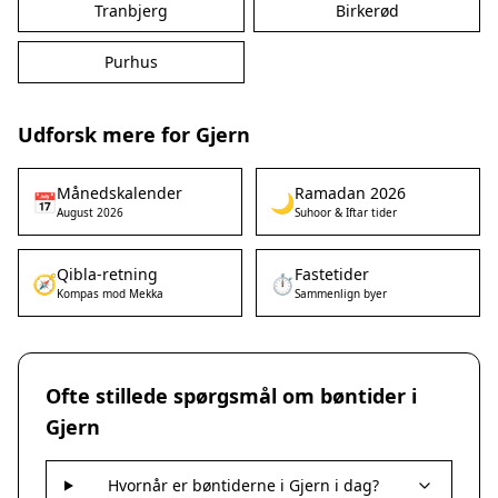
Tranbjerg
Birkerød
Purhus
Udforsk mere for Gjern
Månedskalender
Ramadan 2026
📅
🌙
August 2026
Suhoor & Iftar tider
Qibla-retning
Fastetider
🧭
⏱️
Kompas mod Mekka
Sammenlign byer
Ofte stillede spørgsmål om bøntider i
Gjern
Hvornår er bøntiderne i Gjern i dag?