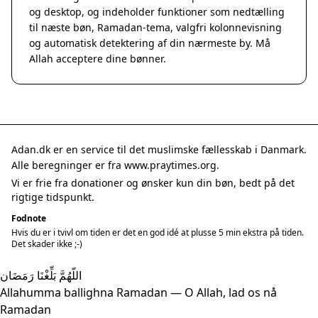
og desktop, og indeholder funktioner som nedtælling
til næste bøn, Ramadan-tema, valgfri kolonnevisning
og automatisk detektering af din nærmeste by. Må
Allah acceptere dine bønner.
Adan.dk er en service til det muslimske fællesskab i Danmark.
Alle beregninger er fra www.praytimes.org.
Vi er frie fra donationer og ønsker kun din bøn, bedt på det
rigtige tidspunkt.
Fodnote
Hvis du er i tvivl om tiden er det en god idé at plusse 5 min ekstra på tiden.
Det skader ikke ;-)
اللّهُمَّ بَلِّغْنَا رَمَضَان
Allahumma ballighna Ramadan — O Allah, lad os nå
Ramadan