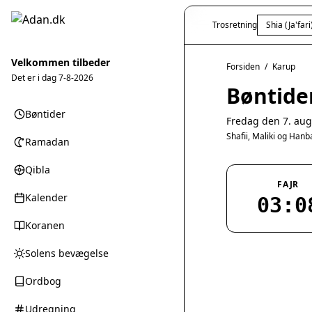
Trosretning
Shia (Ja'fari
Velkommen tilbeder
Forsiden
/
Karup
Det er i dag
7-8-2026
Bøntide
Bøntider
Fredag den 7. aug
Shafii, Maliki og Han
Ramadan
Qibla
FAJR
Kalender
03:0
Koranen
Solens bevægelse
Ordbog
Udregning