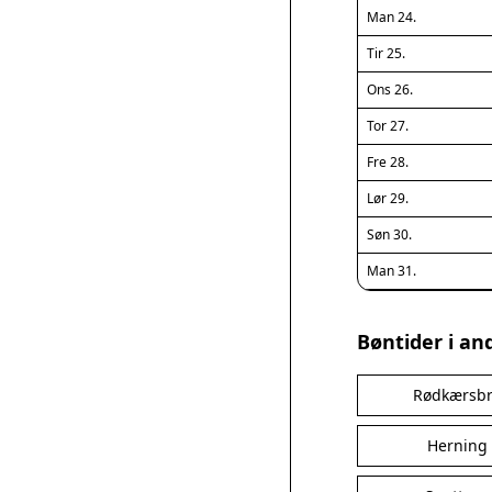
Man 24.
Tir 25.
Ons 26.
Tor 27.
Fre 28.
Lør 29.
Søn 30.
Man 31.
Bøntider i an
Rødkærsb
Herning