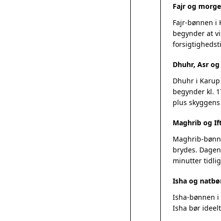
Fajr og morge
Fajr-bønnen i
begynder at vi
forsigtighedsti
Dhuhr, Asr o
Dhuhr i Karup 
begynder kl. 1
plus skyggens
Maghrib og Ift
Maghrib-bønnen
brydes. Dagens
minutter tidlig
Isha og natbø
Isha-bønnen i 
Isha bør ideel