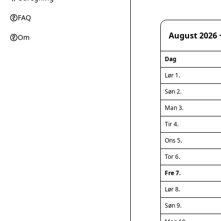
FAQ
August 2026 
Om
Dag
Lør 1.
Søn 2.
Man 3.
Tir 4.
Ons 5.
Tor 6.
Fre 7.
Lør 8.
Søn 9.