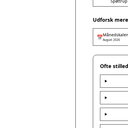
Spøttrup
Udforsk mere
Månedskale
📅
August 2026
Ofte still