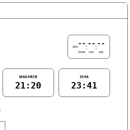
--
--
--
:
:
om
timer
min
sek
MAGHRIB
ISHA
21:20
23:41
8
›