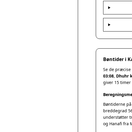
Bøntider i 
Se de præcise
03:08
,
Dhuhr k
giver 15 timer
Beregningsme
Bøntiderne på
breddegrad 56
understøtter t
og Hanafi fra