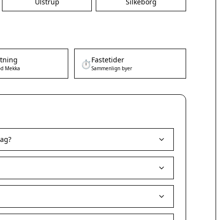
Ulstrup
Silkeborg
etning
Fastetider
⏱️
d Mekka
Sammenlign byer
dag?