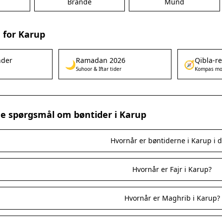
Brande
Mund
 for Karup
nder
Ramadan 2026
Qibla-r
🌙
🧭
Suhoor & Iftar tider
Kompas mo
ede spørgsmål om bøntider i Karup
Hvornår er bøntiderne i Karup i 
Hvornår er Fajr i Karup?
Hvornår er Maghrib i Karup?