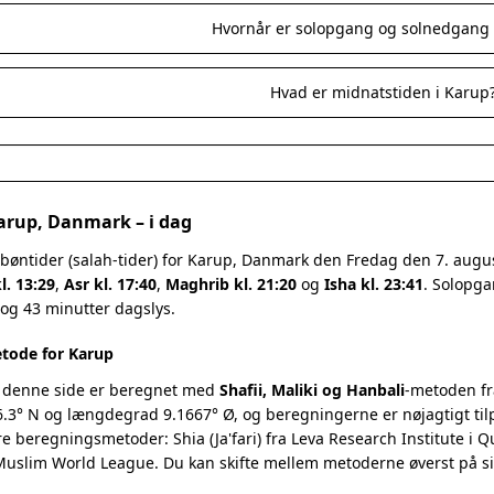
Hvornår er solopgang og solnedgang 
Hvad er midnatstiden i Karup
Karup, Danmark – i dag
 bøntider (salah-tider) for Karup, Danmark den Fredag den 7. aug
l. 13:29
,
Asr kl. 17:40
,
Maghrib kl. 21:20
og
Isha kl. 23:41
. Solopga
 og 43 minutter dagslys.
tode for Karup
 denne side er beregnet med
Shafii, Maliki og Hanbali
-metoden fr
.3° N og længdegrad 9.1667° Ø, og beregningerne er nøjagtigt til
re beregningsmetoder: Shia (Ja'fari) fra Leva Research Institute i 
 Muslim World League. Du kan skifte mellem metoderne øverst på s