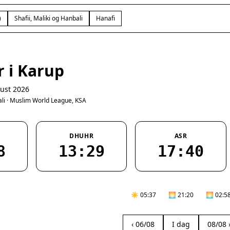
)
Shafii, Maliki og Hanbali
Hanafi
r i Karup
ust 2026
bali · Muslim World League, KSA
DHUHR
ASR
8
13:29
17:40
☀️ 05:37
🌅 21:20
🌅 02:5
‹ 06/08
I dag
08/08 