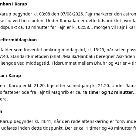
nbøn i Karup
 Karup begynder kl. 03:08 den 07/08/2026. Fajr markerer den astr
se sig ved horisonten. Under Ramadan er dette tidspunktet hvor fa
dspunkt ca. 10 minutter før Fajr, er kl. 02:58. I morgen vil Fajr i K
g eftermiddagsbøn
falder som forventet omkring middagstid, kl. 13:29, når solen pass
7:40. Standard-metoden (Shafii/Maliki/Hanbali) beregner Asr-tiden 
 længde ved middagstid. Tidsrummet mellem Dhuhr og Asr er 4 tim
ar i Karup
 i Karup er kl. 21:20, lige efter solnedgang kl. 21:20. Under Rama
 fasteperiode fra Fajr til Maghrib er ca.
18 timer og 12 minutter
.
ere.
n
Karup begynder kl. 23:41, når den røde aftenskæring er forsvundet 
t udføres inden dette tidspunkt. Der er ca. 1 timer og 48 minutter fr