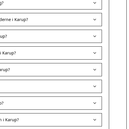
g?
derne i Karup?
rup?
 i Karup?
arup?
p?
n i Karup?