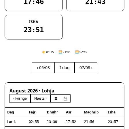
17:46
21:43
ISHA
23:51
☀️ 05:15
🌅 21:43
🌅 02:49
‹ 05/08
I dag
07/08 ›
August 2026 · Lohja
‹ Forrige
Næste ›
Dag
Fajr
Dhuhr
Asr
Maghrib
Isha
Lør 1.
02:55
13:30
17:52
21:56
23:57