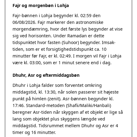
Fajr og morgenbøn i Lohja
Fajr-bønnen i Lohja begynder kl. 02:59 den
06/08/2026. Fajr markerer den astronomiske
morgendæmring, hvor det første lys begynder at vise
sig ved horisonten. Under Ramadan er dette
tidspunktet hvor fasten (Suhoor) begynder. Imsak-
tiden, som er et forsigtighedstidspunkt ca. 10
minutter før Fajr, er kl. 02:49. I morgen vil Fajr i Lohja
være kl. 03:00, som er 1 minut senere end i dag.
Dhuhr, Asr og eftermiddagsbøn
Dhuhr i Lohja falder som forventet omkring
middagstid, kl. 13:30, når solen passerer sit højeste
punkt på himlen (zenit). Asr-bønnen begynder kl.
17:46. Standard-metoden (Shafii/Maliki/Hanbali)
beregner Asr-tiden når skyggen af et objekt er lige så
lang som objektet plus skyggens længde ved
middagstid. Tidsrummet mellem Dhuhr og Asr er 4
timer og 16 minutter.