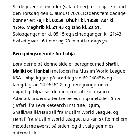
Se de præcise bøntider (salah-tider) for Lohja, Finland
den Torsdag den 6. august 2026. Dagens fem daglige
bønner er:
Fajr kl. 02:59
,
Dhuhr kl. 13:30
,
Asr kl.
17:46
,
Maghrib kl. 21:43
og
Isha kl. 23:51
.
Solopgangen er kl. 05:15 og solnedgangen kl. 21:43,
hvilket giver 16 timer og 28 minutter dagslys.
Beregningsmetode for Lohja
Bøntiderne på denne side er beregnet med
Shafii,
Maliki og Hanbali
-metoden fra Muslim World League,
KSA. Lohja ligger på breddegrad 60.2484° N og
længdegrad 24.0656° Ø, og beregningerne er
nøjagtigt tilpasset denne geografiske position.
Adan.dk understøtter tre beregningsmetoder: Shia
(Ja'fari) fra Leva Research Institute i Qum,
Shafii/Maliki/Hanbali fra Muslim World League, og
Hanafi fra Muslim World League. Du kan skifte mellem
metoderne øverst på siden, og dit valg gemmes
automatisk.