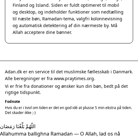
Finland og Island. Siden er fuldt optimeret til mobil
og desktop, og indeholder funktioner som nedtælling
til næste bøn, Ramadan-tema, valgfri kolonnevisning
og automatisk detektering af din nærmeste by. Må
Allah acceptere dine bønner.
Adan.dk er en service til det muslimske fællesskab i Danmark.
Alle beregninger er fra www.praytimes.org.
Vi er frie fra donationer og ønsker kun din bøn, bedt på det
rigtige tidspunkt.
Fodnote
Hvis du er i tvivl om tiden er det en god idé at plusse 5 min ekstra på tiden.
Det skader ikke ;-)
اللّهُمَّ بَلِّغْنَا رَمَضَان
Allahumma ballighna Ramadan — O Allah, lad os nå