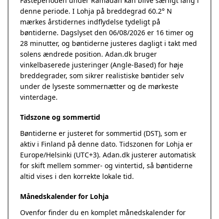
Fasteperioden under Ramadan kan blive særligt lang i
denne periode. I Lohja på breddegrad 60.2° N
mærkes årstidernes indflydelse tydeligt på
bøntiderne. Dagslyset den 06/08/2026 er 16 timer og
28 minutter, og bøntiderne justeres dagligt i takt med
solens ændrede position. Adan.dk bruger
vinkelbaserede justeringer (Angle-Based) for høje
breddegrader, som sikrer realistiske bøntider selv
under de lyseste sommernætter og de mørkeste
vinterdage.
Tidszone og sommertid
Bøntiderne er justeret for sommertid (DST), som er
aktiv i Finland på denne dato. Tidszonen for Lohja er
Europe/Helsinki (UTC+3). Adan.dk justerer automatisk
for skift mellem sommer- og vintertid, så bøntiderne
altid vises i den korrekte lokale tid.
Månedskalender for Lohja
Ovenfor finder du en komplet månedskalender for