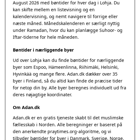
August 2026 med bøntider for hver dag i Lohja. Du
kan skifte mellem en listevisning og en
kalendervisning, og nemt navigere til forrige eller
næste måned. Månedskalenderen er særligt nyttig
under Ramadan, hvor du kan planlægge Suhoor- og
Iftar-tiderne for hele måneden.
Bøntider i nærliggende byer
Ud over Lohja kan du finde bøntider for nærliggende
byer som Espoo, Hämeenlinna, Riihimäki, Helsinki,
Hyvinkää og mange flere. Adan.dk dækker over 35
byer i Finland, så du altid kan finde de præcise tider
for netop din by. Alle byer beregnes individuelt ud fra
deres nøjagtige koordinater.
Om Adan.dk
Adan.dk er en gratis tjeneste skabt til det muslimske
fællesskab i Norden. Alle beregninger er baseret på
den anerkendte
praytimes.org
-algoritme, og vi
tilbyder bøntider for byer i Danmark, Sverige, Norge,