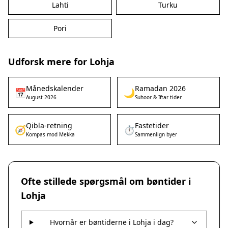
Lahti
Turku
Pori
Udforsk mere for Lohja
Månedskalender
Ramadan 2026
📅
🌙
August 2026
Suhoor & Iftar tider
Qibla-retning
Fastetider
🧭
⏱️
Kompas mod Mekka
Sammenlign byer
Ofte stillede spørgsmål om bøntider i
Lohja
Hvornår er bøntiderne i Lohja i dag?