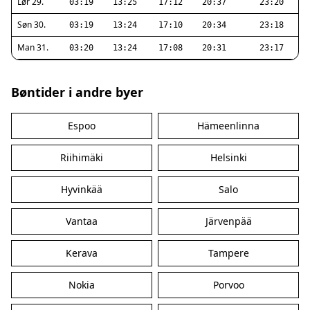
Lør 29.
03:19
13:25
17:12
20:37
23:20
Søn 30.
03:19
13:24
17:10
20:34
23:18
Man 31.
03:20
13:24
17:08
20:31
23:17
Bøntider i andre byer
Espoo
Hämeenlinna
Riihimäki
Helsinki
Hyvinkää
Salo
Vantaa
Järvenpää
Kerava
Tampere
Nokia
Porvoo