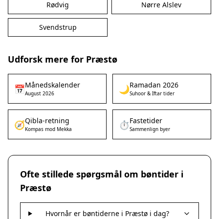
Rødvig
Nørre Alslev
Svendstrup
Udforsk mere for Præstø
Månedskalender
Ramadan 2026
📅
🌙
August 2026
Suhoor & Iftar tider
Qibla-retning
Fastetider
🧭
⏱️
Kompas mod Mekka
Sammenlign byer
Ofte stillede spørgsmål om bøntider i
Præstø
Hvornår er bøntiderne i Præstø i dag?