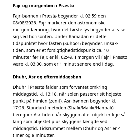
Fajr og morgenbøn i Præstø
Fajr-bønnen i Præstø begynder kl. 02:59 den
08/08/2026. Fajr markerer den astronomiske
morgendæmring, hvor det første lys begynder at vise
sig ved horisonten. Under Ramadan er dette
tidspunktet hvor fasten (Suhoor) begynder. Imsak-
tiden, som er et forsigtighedstidspunkt ca. 10
minutter før Fajr, er kl. 02:49. I morgen vil Fajr i Præstø
være kl. 03:00, som er 1 minut senere end i dag.
Dhuhr, Asr og eftermiddagsbøn
Dhuhr i Præstø falder som forventet omkring
middagstid, kl. 13:18, når solen passerer sit højeste
punkt på himlen (zenit). Asr-bønnen begynder kl.
17:26. Standard-metoden (Shafii/Maliki/Hanbali)
beregner Asr-tiden når skyggen af et objekt er lige så
lang som objektet plus skyggens længde ved
middagstid. Tidsrummet mellem Dhuhr og Asr er 4
timer og 8 minutter.