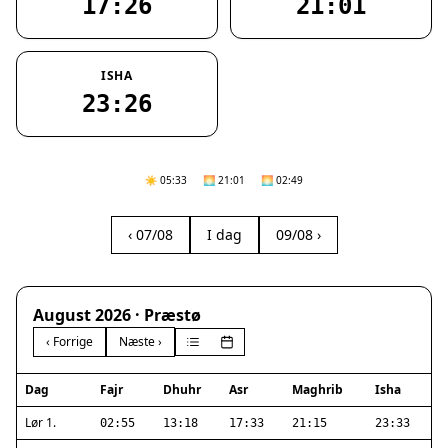
17:26
21:01
ISHA
23:26
☀️ 05:33
🌅 21:01
🌅 02:49
‹ 07/08
I dag
09/08 ›
August 2026 · Præstø
‹ Forrige
Næste ›
Dag
Fajr
Dhuhr
Asr
Maghrib
Isha
Lør 1.
02:55
13:18
17:33
21:15
23:33