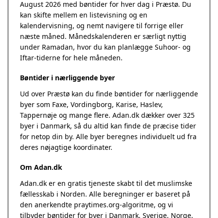
August 2026 med bøntider for hver dag i Præstø. Du
kan skifte mellem en listevisning og en
kalendervisning, og nemt navigere til forrige eller
næste måned. Månedskalenderen er særligt nyttig
under Ramadan, hvor du kan planlægge Suhoor- og
Iftar-tiderne for hele måneden.
Bøntider i nærliggende byer
Ud over Præstø kan du finde bøntider for nærliggende
byer som Faxe, Vordingborg, Karise, Haslev,
Tappernøje og mange flere. Adan.dk dækker over 325
byer i Danmark, så du altid kan finde de præcise tider
for netop din by. Alle byer beregnes individuelt ud fra
deres nøjagtige koordinater.
Om Adan.dk
Adan.dk er en gratis tjeneste skabt til det muslimske
fællesskab i Norden. Alle beregninger er baseret på
den anerkendte
praytimes.org
-algoritme, og vi
tilbyder bøntider for byer i Danmark, Sverige, Norge,