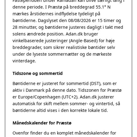
Fasteperioden under Ramadan kan blive særligt lang i
denne periode. I Præstø på breddegrad 55.1° N
mærkes årstidernes indflydelse tydeligt på
bøntiderne. Dagslyset den 08/08/2026 er 15 timer og
28 minutter, og bøntiderne justeres dagligt i takt med
solens ændrede position. Adan.dk bruger
vinkelbaserede justeringer (Angle-Based) for høje
breddegrader, som sikrer realistiske bøntider selv
under de lyseste sommernætter og de mørkeste
vinterdage.
Tidszone og sommertid
Bøntiderne er justeret for sommertid (DST), som er
aktiv i Danmark på denne dato. Tidszonen for Præstø
er Europe/Copenhagen (UTC+2). Adan.dk justerer
automatisk for skift mellem sommer- og vintertid, så
bøntiderne altid vises i den korrekte lokale tid.
Månedskalender for Præstø
Ovenfor finder du en komplet månedskalender for