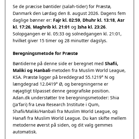
Se de præcise bøntider (salah-tider) for Præstø,
Danmark den Lørdag den 8. august 2026. Dagens fem
daglige bønner er:
Fajr kl. 02:59
,
Dhuhr kl. 13:18
,
Asr
kl. 17:26
,
Maghrib kl. 21:01
og
Isha kl. 23:26
.
Solopgangen er kl. 05:33 og solnedgangen kl. 21:01,
hvilket giver 15 timer og 28 minutter dagslys.
Beregningsmetode for Præstø
Bøntiderne på denne side er beregnet med
Shafii,
Maliki og Hanbali
-metoden fra Muslim World League,
KSA. Præstø ligger på breddegrad 55.1219° N og
længdegrad 12.0419° Ø, og beregningerne er
nøjagtigt tilpasset denne geografiske position.
Adan.dk understøtter tre beregningsmetoder: Shia
(Ja'fari) fra Leva Research Institute i Qum,
Shafii/Maliki/Hanbali fra Muslim World League, og
Hanafi fra Muslim World League. Du kan skifte mellem
metoderne øverst på siden, og dit valg gemmes
automatisk.