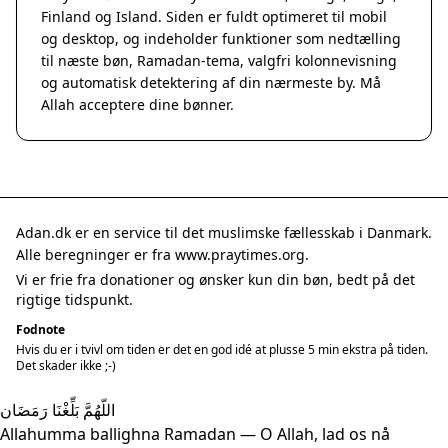
Finland og Island. Siden er fuldt optimeret til mobil
og desktop, og indeholder funktioner som nedtælling
til næste bøn, Ramadan-tema, valgfri kolonnevisning
og automatisk detektering af din nærmeste by. Må
Allah acceptere dine bønner.
Adan.dk er en service til det muslimske fællesskab i Danmark.
Alle beregninger er fra www.praytimes.org.
Vi er frie fra donationer og ønsker kun din bøn, bedt på det
rigtige tidspunkt.
Fodnote
Hvis du er i tvivl om tiden er det en god idé at plusse 5 min ekstra på tiden.
Det skader ikke ;-)
اللّهُمَّ بَلِّغْنَا رَمَضَان
Allahumma ballighna Ramadan — O Allah, lad os nå