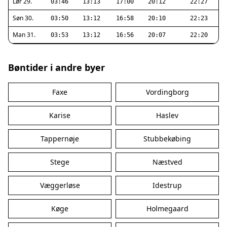
Lør 29.
03:46
13:13
17:00
20:12
22:27
Søn 30.
03:50
13:12
16:58
20:10
22:23
Man 31.
03:53
13:12
16:56
20:07
22:20
Bøntider i andre byer
Faxe
Vordingborg
Karise
Haslev
Tappernøje
Stubbekøbing
Stege
Næstved
Væggerløse
Idestrup
Køge
Holmegaard