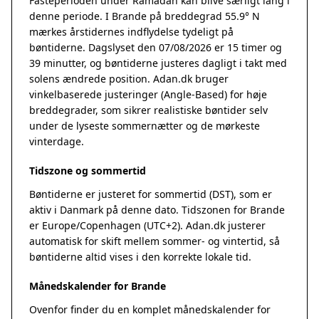
Fasteperioden under Ramadan kan blive særligt lang i
denne periode. I Brande på breddegrad 55.9° N
mærkes årstidernes indflydelse tydeligt på
bøntiderne. Dagslyset den 07/08/2026 er 15 timer og
39 minutter, og bøntiderne justeres dagligt i takt med
solens ændrede position. Adan.dk bruger
vinkelbaserede justeringer (Angle-Based) for høje
breddegrader, som sikrer realistiske bøntider selv
under de lyseste sommernætter og de mørkeste
vinterdage.
Tidszone og sommertid
Bøntiderne er justeret for sommertid (DST), som er
aktiv i Danmark på denne dato. Tidszonen for Brande
er Europe/Copenhagen (UTC+2). Adan.dk justerer
automatisk for skift mellem sommer- og vintertid, så
bøntiderne altid vises i den korrekte lokale tid.
Månedskalender for Brande
Ovenfor finder du en komplet månedskalender for