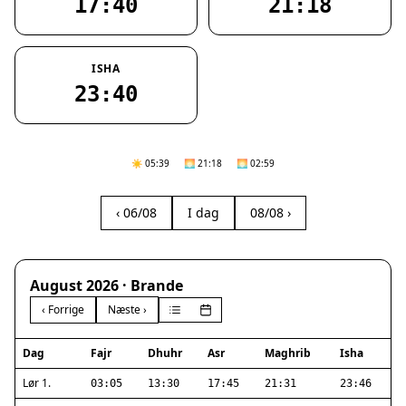
17:40
21:18
ISHA
23:40
☀️ 05:39
🌅 21:18
🌅 02:59
‹ 06/08
I dag
08/08 ›
August 2026 · Brande
‹ Forrige
Næste ›
Dag
Fajr
Dhuhr
Asr
Maghrib
Isha
Lør 1.
03:05
13:30
17:45
21:31
23:46