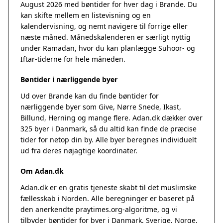
August 2026 med bøntider for hver dag i Brande. Du
kan skifte mellem en listevisning og en
kalendervisning, og nemt navigere til forrige eller
næste måned. Månedskalenderen er særligt nyttig
under Ramadan, hvor du kan planlægge Suhoor- og
Iftar-tiderne for hele måneden.
Bøntider i nærliggende byer
Ud over Brande kan du finde bøntider for
nærliggende byer som Give, Nørre Snede, Ikast,
Billund, Herning og mange flere. Adan.dk dækker over
325 byer i Danmark, så du altid kan finde de præcise
tider for netop din by. Alle byer beregnes individuelt
ud fra deres nøjagtige koordinater.
Om Adan.dk
Adan.dk er en gratis tjeneste skabt til det muslimske
fællesskab i Norden. Alle beregninger er baseret på
den anerkendte
praytimes.org
-algoritme, og vi
tilbyder bøntider for byer i Danmark, Sverige, Norge,