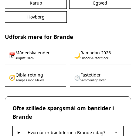
Karup
Egtved
Hovborg
Udforsk mere for Brande
Månedskalender
Ramadan 2026
📅
🌙
August 2026
Suhoor & Iftar tider
Qibla-retning
Fastetider
🧭
⏱️
Kompas mod Mekka
Sammenlign byer
Ofte stillede spørgsmål om bøntider i
Brande
Hvornår er bøntiderne i Brande i dag?