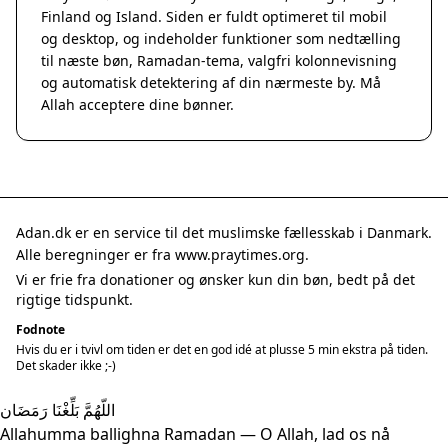
Finland og Island. Siden er fuldt optimeret til mobil
og desktop, og indeholder funktioner som nedtælling
til næste bøn, Ramadan-tema, valgfri kolonnevisning
og automatisk detektering af din nærmeste by. Må
Allah acceptere dine bønner.
Adan.dk er en service til det muslimske fællesskab i Danmark.
Alle beregninger er fra www.praytimes.org.
Vi er frie fra donationer og ønsker kun din bøn, bedt på det
rigtige tidspunkt.
Fodnote
Hvis du er i tvivl om tiden er det en god idé at plusse 5 min ekstra på tiden.
Det skader ikke ;-)
اللّهُمَّ بَلِّغْنَا رَمَضَان
Allahumma ballighna Ramadan — O Allah, lad os nå