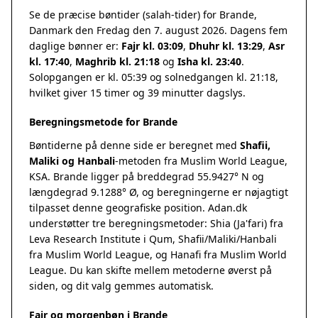
Se de præcise bøntider (salah-tider) for Brande,
Danmark den Fredag den 7. august 2026. Dagens fem
daglige bønner er:
Fajr kl. 03:09
,
Dhuhr kl. 13:29
,
Asr
kl. 17:40
,
Maghrib kl. 21:18
og
Isha kl. 23:40
.
Solopgangen er kl. 05:39 og solnedgangen kl. 21:18,
hvilket giver 15 timer og 39 minutter dagslys.
Beregningsmetode for Brande
Bøntiderne på denne side er beregnet med
Shafii,
Maliki og Hanbali
-metoden fra Muslim World League,
KSA. Brande ligger på breddegrad 55.9427° N og
længdegrad 9.1288° Ø, og beregningerne er nøjagtigt
tilpasset denne geografiske position. Adan.dk
understøtter tre beregningsmetoder: Shia (Ja'fari) fra
Leva Research Institute i Qum, Shafii/Maliki/Hanbali
fra Muslim World League, og Hanafi fra Muslim World
League. Du kan skifte mellem metoderne øverst på
siden, og dit valg gemmes automatisk.
Fajr og morgenbøn i Brande