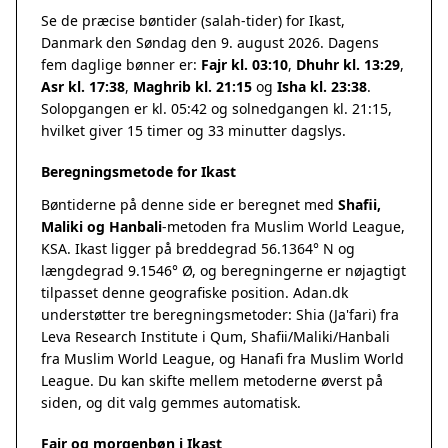
Se de præcise bøntider (salah-tider) for Ikast,
Danmark den Søndag den 9. august 2026. Dagens
fem daglige bønner er:
Fajr kl. 03:10
,
Dhuhr kl. 13:29
,
Asr kl. 17:38
,
Maghrib kl. 21:15
og
Isha kl. 23:38
.
Solopgangen er kl. 05:42 og solnedgangen kl. 21:15,
hvilket giver 15 timer og 33 minutter dagslys.
Beregningsmetode for Ikast
Bøntiderne på denne side er beregnet med
Shafii,
Maliki og Hanbali
-metoden fra Muslim World League,
KSA. Ikast ligger på breddegrad 56.1364° N og
længdegrad 9.1546° Ø, og beregningerne er nøjagtigt
tilpasset denne geografiske position. Adan.dk
understøtter tre beregningsmetoder: Shia (Ja'fari) fra
Leva Research Institute i Qum, Shafii/Maliki/Hanbali
fra Muslim World League, og Hanafi fra Muslim World
League. Du kan skifte mellem metoderne øverst på
siden, og dit valg gemmes automatisk.
Fajr og morgenbøn i Ikast