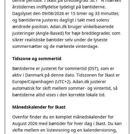
denne periode. I Ikast på breddegrad 56.1° N mærkes
årstidernes indflydelse tydeligt på bøntiderne.
Dagslyset den 09/08/2026 er 15 timer og 33 minutter,
og bøntiderne justeres dagligt i takt med solens
ændrede position. Adan.dk bruger vinkelbaserede
justeringer (Angle-Based) for høje breddegrader, som
sikrer realistiske bøntider selv under de lyseste
sommernætter og de mørkeste vinterdage.
Tidszone og sommertid
Bøntiderne er justeret for sommertid (DST), som er
aktiv i Danmark på denne dato. Tidszonen for Ikast er
Europe/Copenhagen (UTC+2). Adan.dk justerer
automatisk for skift mellem sommer- og vintertid, så
bøntiderne altid vises i den korrekte lokale tid.
Månedskalender for Ikast
Ovenfor finder du en komplet månedskalender for
August 2026 med bøntider for hver dag i Ikast. Du kan
skifte mellem en listevisning og en kalendervisning,