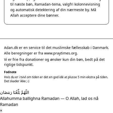
til næste bøn, Ramadan-tema, valgfri kolonnevisning
og automatisk detektering af din nærmeste by. Må
Allah acceptere dine bønner.
Adan.dk er en service til det muslimske fællesskab i Danmark.
Alle beregninger er fra www.praytimes.org.
Vi er frie fra donationer og ønsker kun din bøn, bedt på det
rigtige tidspunkt.
Fodnote
Hvis du er i tvivl om tiden er det en god idé at plusse 5 min ekstra på tiden.
Det skader ikke ;-)
اللّهُمَّ بَلِّغْنَا رَمَضَان
Allahumma ballighna Ramadan — O Allah, lad os nå
Ramadan
×