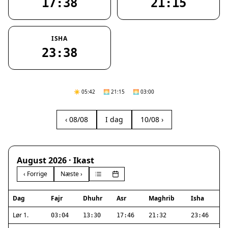
17:38
21:15
ISHA
23:38
☀️ 05:42
🌅 21:15
🌅 03:00
‹ 08/08
I dag
10/08 ›
August 2026 · Ikast
‹ Forrige
Næste ›
Dag
Fajr
Dhuhr
Asr
Maghrib
Isha
Lør 1.
03:04
13:30
17:46
21:32
23:46