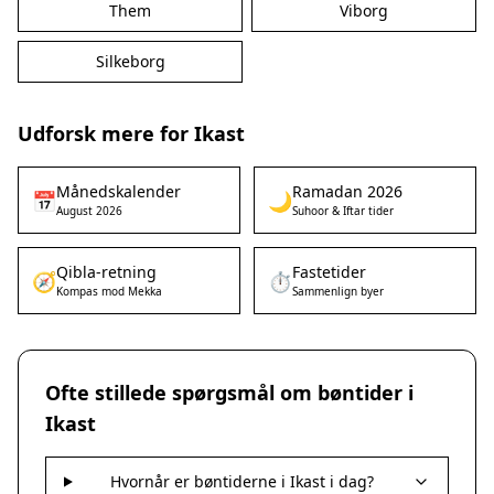
Them
Viborg
Silkeborg
Udforsk mere for Ikast
Månedskalender
Ramadan 2026
📅
🌙
August 2026
Suhoor & Iftar tider
Qibla-retning
Fastetider
🧭
⏱️
Kompas mod Mekka
Sammenlign byer
Ofte stillede spørgsmål om bøntider i
Ikast
Hvornår er bøntiderne i Ikast i dag?