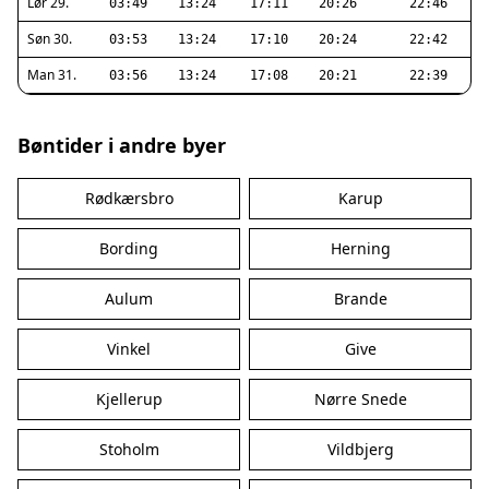
Lør 29.
03:49
13:24
17:11
20:26
22:46
Søn 30.
03:53
13:24
17:10
20:24
22:42
Man 31.
03:56
13:24
17:08
20:21
22:39
Bøntider i andre byer
Rødkærsbro
Karup
Bording
Herning
Aulum
Brande
Vinkel
Give
Kjellerup
Nørre Snede
Stoholm
Vildbjerg