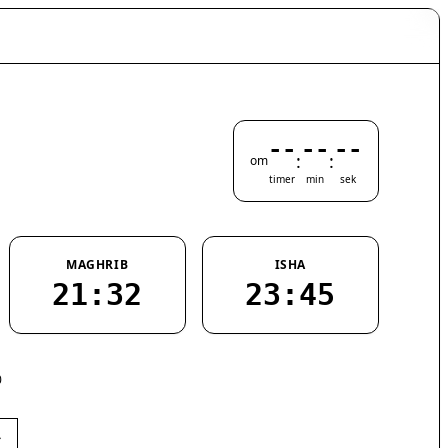
--
--
--
:
:
om
timer
min
sek
MAGHRIB
ISHA
21:32
23:45
0
›