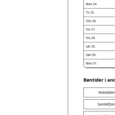
Man 24.
Tir 25.
Ons 26.
Tor 27.
Fre 28.
Lør 29.
Søn 30.
Man 31.
Bøntider i an
Notodde
Sandefjor