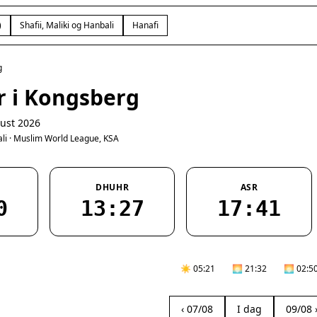
)
Shafii, Maliki og Hanbali
Hanafi
g
r i Kongsberg
ust 2026
bali · Muslim World League, KSA
DHUHR
ASR
0
13:27
17:41
☀️ 05:21
🌅 21:32
🌅 02:5
‹ 07/08
I dag
09/08 