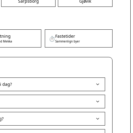
Sarpsborg
Gjøvik
etning
Fastetider
⏱️
d Mekka
Sammenlign byer
i dag?
g?