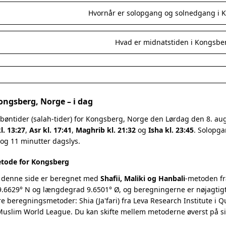
Hvornår er solopgang og solnedgang i 
Hvad er midnatstiden i Kongsbe
ongsberg, Norge – i dag
 bøntider (salah-tider) for Kongsberg, Norge den Lørdag den 8. a
l. 13:27
,
Asr kl. 17:41
,
Maghrib kl. 21:32
og
Isha kl. 23:45
. Solopga
 og 11 minutter dagslys.
tode for Kongsberg
 denne side er beregnet med
Shafii, Maliki og Hanbali
-metoden fr
.6629° N og længdegrad 9.6501° Ø, og beregningerne er nøjagtigt 
re beregningsmetoder: Shia (Ja'fari) fra Leva Research Institute i 
 Muslim World League. Du kan skifte mellem metoderne øverst på s