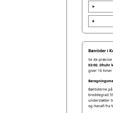
Bøntider i K
Se de præcise
03:00
,
Dhuhr k
giver 16 timer
Beregningsme
Bøntiderne på
breddegrad 59
understøtter t
og Hanafi fra