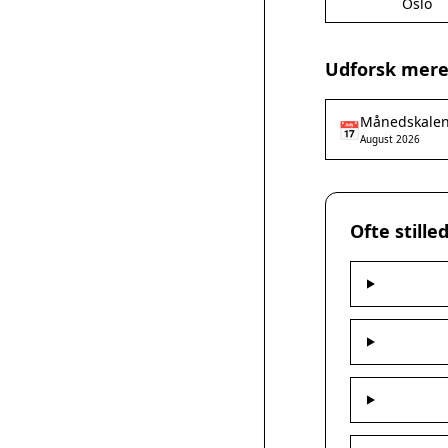
Oslo
Udforsk mere
Månedskale
📅
August 2026
Ofte still