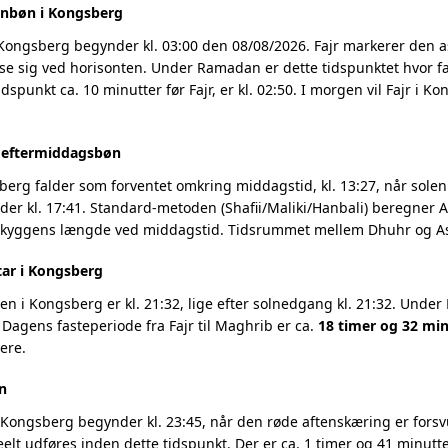
enbøn i Kongsberg
 Kongsberg begynder kl. 03:00 den 08/08/2026. Fajr markerer den 
se sig ved horisonten. Under Ramadan er dette tidspunktet hvor fa
idspunkt ca. 10 minutter før Fajr, er kl. 02:50. I morgen vil Fajr i 
g eftermiddagsbøn
erg falder som forventet omkring middagstid, kl. 13:27, når solen p
r kl. 17:41. Standard-metoden (Shafii/Maliki/Hanbali) beregner As
 skyggens længde ved middagstid. Tidsrummet mellem Dhuhr og Asr
tar i Kongsberg
 i Kongsberg er kl. 21:32, lige efter solnedgang kl. 21:32. Under
 Dagens fasteperiode fra Fajr til Maghrib er ca.
18 timer og 32 min
ere.
n
Kongsberg begynder kl. 23:45, når den røde aftenskæring er forsvu
eelt udføres inden dette tidspunkt. Der er ca. 1 timer og 41 minutter