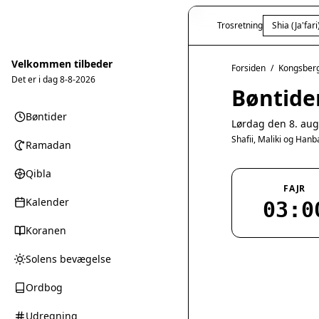
Trosretning
Shia (Ja'fari
Velkommen tilbeder
Forsiden
/
Kongsber
Det er i dag
8-8-2026
Bøntide
Bøntider
Lørdag den 8. aug
Shafii, Maliki og Han
Ramadan
Qibla
FAJR
Kalender
03:0
Koranen
Solens bevægelse
Ordbog
Udregning