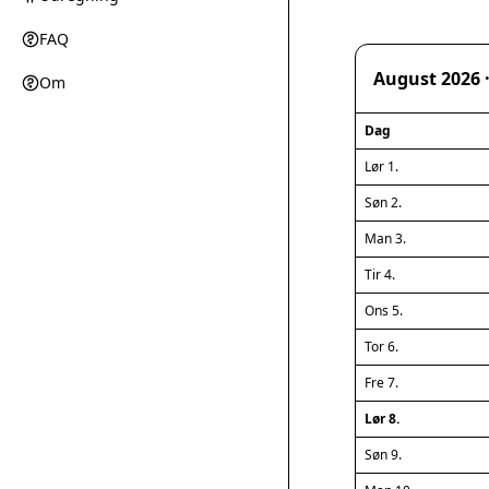
FAQ
August 2026 
Om
Dag
Lør 1.
Søn 2.
Man 3.
Tir 4.
Ons 5.
Tor 6.
Fre 7.
Lør 8.
Søn 9.