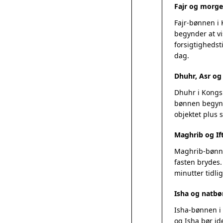
Fajr og morg
Fajr-bønnen i
begynder at vi
forsigtighedst
dag.
Dhuhr, Asr o
Dhuhr i Kongsb
bønnen begynde
objektet plus
Maghrib og If
Maghrib-bønnen
fasten brydes.
minutter tidlig
Isha og natbø
Isha-bønnen i 
og Isha bør id