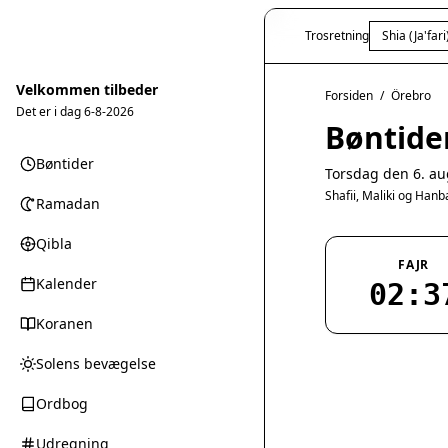
Trosretning
Shia (Ja'fari
Velkommen tilbeder
Forsiden
/
Örebro
Det er i dag
6-8-2026
Bøntide
Bøntider
Torsdag den 6. au
Shafii, Maliki og Han
Ramadan
Qibla
FAJR
Kalender
02:3
Koranen
Solens bevægelse
Ordbog
Udregning