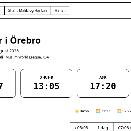
)
Shafii, Maliki og Hanbali
Hanafi
r i Örebro
gust 2026
bali · Muslim World League, KSA
DHUHR
ASR
7
13:05
17:20
☀️ 04:56
🌅 21:13
🌅 02:2
‹ 05/08
I dag
07/08 