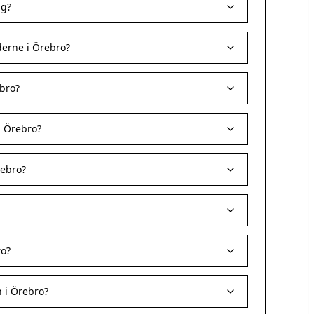
ag?
erne i Örebro?
bro?
i Örebro?
rebro?
?
ro?
 i Örebro?