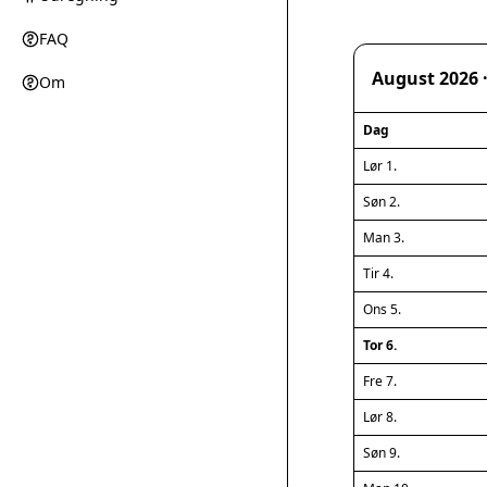
FAQ
August 2026 
Om
Dag
Lør 1.
Søn 2.
Man 3.
Tir 4.
Ons 5.
Tor 6.
Fre 7.
Lør 8.
Søn 9.