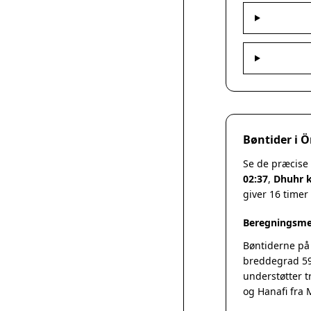
Bøntider i Ö
Se de præcise 
02:37
,
Dhuhr k
giver 16 timer
Beregningsme
Bøntiderne på
breddegrad 59
understøtter t
og Hanafi fra