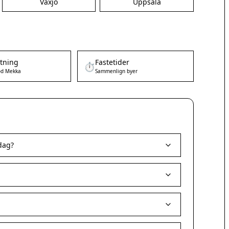
Växjö
Uppsala
etning
Fastetider
⏱️
d Mekka
Sammenlign byer
dag?