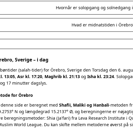
Hvornår er solopgang og solnedgang 
Hvad er midnatstiden i Örebro
rebro, Sverige – i dag
bøntider (salah-tider) for Örebro, Sverige den Torsdag den 6. au
l. 13:05
,
Asr kl. 17:20
,
Maghrib kl. 21:13
og
Isha kl. 23:24
. Solopga
 og 17 minutter dagslys.
tode for Örebro
 denne side er beregnet med
Shafii, Maliki og Hanbali
-metoden fr
.2753° N og længdegrad 15.2137° Ø, og beregningerne er nøjagtigt
re beregningsmetoder: Shia (Ja'fari) fra Leva Research Institute i 
 Muslim World League. Du kan skifte mellem metoderne øverst på s