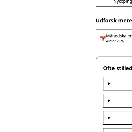
Nyköpin
Udforsk mere
Månedskale
📅
August 2026
Ofte still