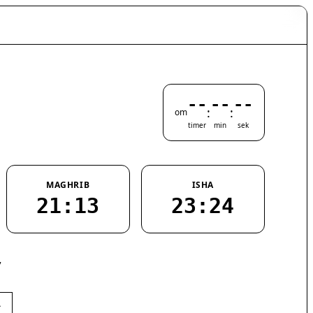
--
--
--
:
:
om
timer
min
sek
MAGHRIB
ISHA
21:13
23:24
7
›