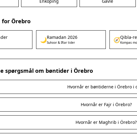
g
Enköping
Gävle
 for Örebro
nder
Ramadan 2026
Qibla-r
🌙
🧭
Suhoor & Iftar tider
Kompas mo
ede spørgsmål om bøntider i Örebro
Hvornår er bøntiderne i Örebro i 
Hvornår er Fajr i Örebro?
Hvornår er Maghrib i Örebro?