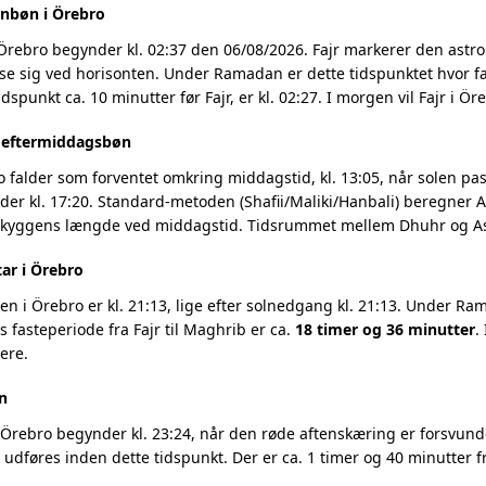
nbøn i Örebro
 Örebro begynder kl. 02:37 den 06/08/2026. Fajr markerer den ast
se sig ved horisonten. Under Ramadan er dette tidspunktet hvor fa
dspunkt ca. 10 minutter før Fajr, er kl. 02:27. I morgen vil Fajr i Ö
g eftermiddagsbøn
 falder som forventet omkring middagstid, kl. 13:05, når solen pass
r kl. 17:20. Standard-metoden (Shafii/Maliki/Hanbali) beregner As
 skyggens længde ved middagstid. Tidsrummet mellem Dhuhr og Asr
ar i Örebro
 i Örebro er kl. 21:13, lige efter solnedgang kl. 21:13. Under Ram
 fasteperiode fra Fajr til Maghrib er ca.
18 timer og 36 minutter
.
ere.
n
Örebro begynder kl. 23:24, når den røde aftenskæring er forsvundet
t udføres inden dette tidspunkt. Der er ca. 1 timer og 40 minutter fr