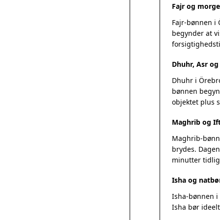
Fajr og morge
Fajr-bønnen i
begynder at vi
forsigtighedsti
Dhuhr, Asr o
Dhuhr i Örebro
bønnen begynde
objektet plus
Maghrib og Ift
Maghrib-bønnen
brydes. Dagens
minutter tidlig
Isha og natbø
Isha-bønnen i 
Isha bør ideel