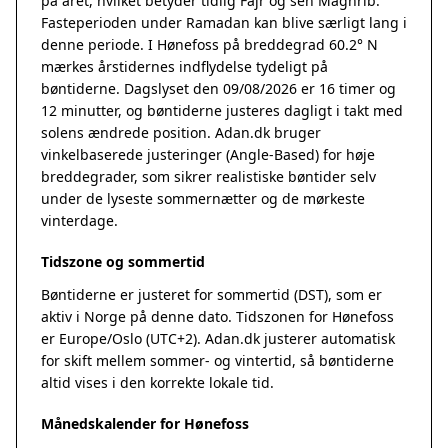
på året, hvilket betyder tidlig Fajr og sen Maghrib.
Fasteperioden under Ramadan kan blive særligt lang i
denne periode. I Hønefoss på breddegrad 60.2° N
mærkes årstidernes indflydelse tydeligt på
bøntiderne. Dagslyset den 09/08/2026 er 16 timer og
12 minutter, og bøntiderne justeres dagligt i takt med
solens ændrede position. Adan.dk bruger
vinkelbaserede justeringer (Angle-Based) for høje
breddegrader, som sikrer realistiske bøntider selv
under de lyseste sommernætter og de mørkeste
vinterdage.
Tidszone og sommertid
Bøntiderne er justeret for sommertid (DST), som er
aktiv i Norge på denne dato. Tidszonen for Hønefoss
er Europe/Oslo (UTC+2). Adan.dk justerer automatisk
for skift mellem sommer- og vintertid, så bøntiderne
altid vises i den korrekte lokale tid.
Månedskalender for Hønefoss