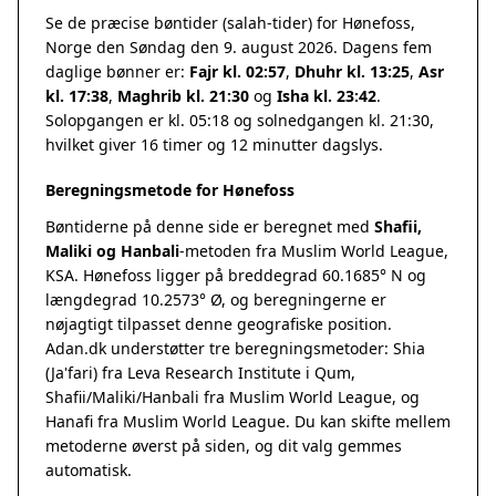
Se de præcise bøntider (salah-tider) for Hønefoss,
Norge den Søndag den 9. august 2026. Dagens fem
daglige bønner er:
Fajr kl. 02:57
,
Dhuhr kl. 13:25
,
Asr
kl. 17:38
,
Maghrib kl. 21:30
og
Isha kl. 23:42
.
Solopgangen er kl. 05:18 og solnedgangen kl. 21:30,
hvilket giver 16 timer og 12 minutter dagslys.
Beregningsmetode for Hønefoss
Bøntiderne på denne side er beregnet med
Shafii,
Maliki og Hanbali
-metoden fra Muslim World League,
KSA. Hønefoss ligger på breddegrad 60.1685° N og
længdegrad 10.2573° Ø, og beregningerne er
nøjagtigt tilpasset denne geografiske position.
Adan.dk understøtter tre beregningsmetoder: Shia
(Ja'fari) fra Leva Research Institute i Qum,
Shafii/Maliki/Hanbali fra Muslim World League, og
Hanafi fra Muslim World League. Du kan skifte mellem
metoderne øverst på siden, og dit valg gemmes
automatisk.