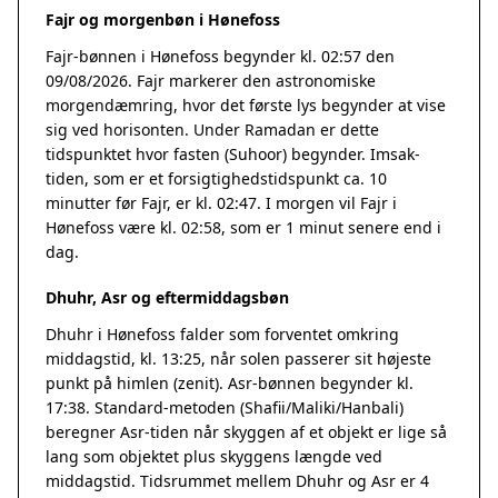
Fajr og morgenbøn i Hønefoss
Fajr-bønnen i Hønefoss begynder kl. 02:57 den
09/08/2026. Fajr markerer den astronomiske
morgendæmring, hvor det første lys begynder at vise
sig ved horisonten. Under Ramadan er dette
tidspunktet hvor fasten (Suhoor) begynder. Imsak-
tiden, som er et forsigtighedstidspunkt ca. 10
minutter før Fajr, er kl. 02:47. I morgen vil Fajr i
Hønefoss være kl. 02:58, som er 1 minut senere end i
dag.
Dhuhr, Asr og eftermiddagsbøn
Dhuhr i Hønefoss falder som forventet omkring
middagstid, kl. 13:25, når solen passerer sit højeste
punkt på himlen (zenit). Asr-bønnen begynder kl.
17:38. Standard-metoden (Shafii/Maliki/Hanbali)
beregner Asr-tiden når skyggen af et objekt er lige så
lang som objektet plus skyggens længde ved
middagstid. Tidsrummet mellem Dhuhr og Asr er 4