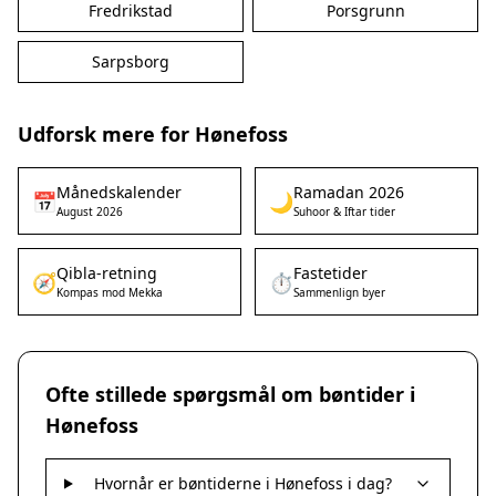
Fredrikstad
Porsgrunn
Sarpsborg
Udforsk mere for Hønefoss
Månedskalender
Ramadan 2026
📅
🌙
August 2026
Suhoor & Iftar tider
Qibla-retning
Fastetider
🧭
⏱️
Kompas mod Mekka
Sammenlign byer
Ofte stillede spørgsmål om bøntider i
Hønefoss
Hvornår er bøntiderne i Hønefoss i dag?