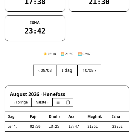
17:38
21:30
ISHA
23:42
☀️ 05:18
🌅 21:30
🌅 02:47
‹ 08/08
I dag
10/08 ›
August 2026 · Hønefoss
‹ Forrige
Næste ›
Dag
Fajr
Dhuhr
Asr
Maghrib
Isha
Lør 1.
02:50
13:25
17:47
21:51
23:52