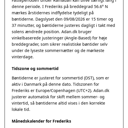
Fasteperioden under Ramadan kan blive særligt lang i
denne periode. I Frederiks på breddegrad 56.6° N
mærkes årstidernes indflydelse tydeligt på
bøntiderne. Dagslyset den 09/08/2026 er 15 timer og
37 minutter, og bøntiderne justeres dagligt i takt med
solens ændrede position. Adan.dk bruger
vinkelbaserede justeringer (Angle-Based) for høje
breddegrader, som sikrer realistiske bøntider selv
under de lyseste sommernætter og de mørkeste
vinterdage.
Tidszone og sommertid
Bøntiderne er justeret for sommertid (DST), som er
aktiv i Danmark på denne dato. Tidszonen for
Frederiks er Europe/Copenhagen (UTC+2). Adan.dk
justerer automatisk for skift mellem sommer- og
vintertid, så bøntiderne altid vises i den korrekte
lokale tid.
Månedskalender for Frederiks