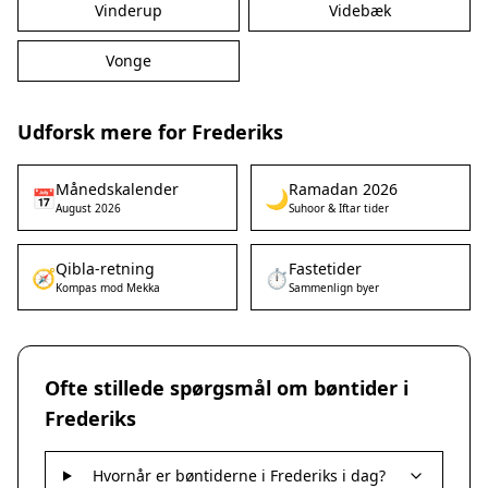
Vinderup
Videbæk
Vonge
Udforsk mere for Frederiks
Månedskalender
Ramadan 2026
📅
🌙
August 2026
Suhoor & Iftar tider
Qibla-retning
Fastetider
🧭
⏱️
Kompas mod Mekka
Sammenlign byer
Ofte stillede spørgsmål om bøntider i
Frederiks
Hvornår er bøntiderne i Frederiks i dag?