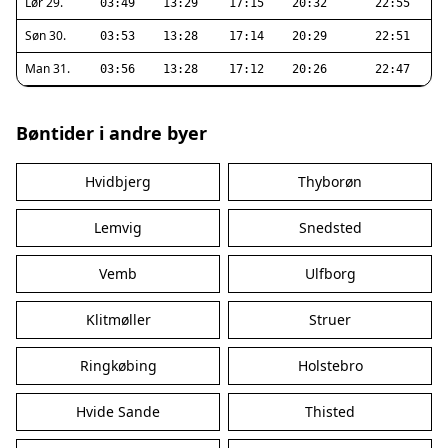
Lør 29.
03:49
13:29
17:15
20:32
22:55
Søn 30.
03:53
13:28
17:14
20:29
22:51
Man 31.
03:56
13:28
17:12
20:26
22:47
Bøntider i andre byer
Hvidbjerg
Thyborøn
Lemvig
Snedsted
Vemb
Ulfborg
Klitmøller
Struer
Ringkøbing
Holstebro
Hvide Sande
Thisted