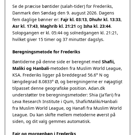
Se de præcise bøntider (salah-tider) for Frederiks,
Danmark den Søndag den 9. august 2026. Dagens
fem daglige bønner er:
Fajr kl. 03:13
,
Dhuhr kl. 13:33
,
Asr kl. 17:43
,
Maghrib kl. 21:21
og
Isha kl. 23:44
.
Solopgangen er kl. 05:44 og solnedgangen kl. 21:21,
hvilket giver 15 timer og 37 minutter dagslys.
Beregningsmetode for Frederiks
Bøntiderne på denne side er beregnet med
Shafii,
Maliki og Hanbali
-metoden fra Muslim World League,
KSA. Frederiks ligger på breddegrad 56.6° N og
længdegrad 8.0833° Ø, og beregningerne er nøjagtigt
tilpasset denne geografiske position. Adan.dk
understøtter tre beregningsmetoder: Shia (Ja'fari) fra
Leva Research Institute i Qum, Shafii/Maliki/Hanbali
fra Muslim World League, og Hanafi fra Muslim World
League. Du kan skifte mellem metoderne øverst på
siden, og dit valg gemmes automatisk.
Fajr og morgenbøn i Frederiks