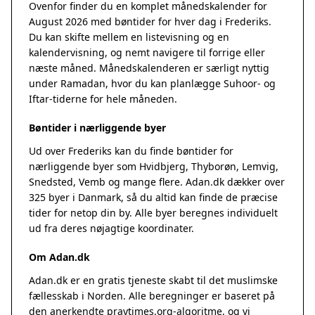
Ovenfor finder du en komplet månedskalender for
August 2026 med bøntider for hver dag i Frederiks.
Du kan skifte mellem en listevisning og en
kalendervisning, og nemt navigere til forrige eller
næste måned. Månedskalenderen er særligt nyttig
under Ramadan, hvor du kan planlægge Suhoor- og
Iftar-tiderne for hele måneden.
Bøntider i nærliggende byer
Ud over Frederiks kan du finde bøntider for
nærliggende byer som Hvidbjerg, Thyborøn, Lemvig,
Snedsted, Vemb og mange flere. Adan.dk dækker over
325 byer i Danmark, så du altid kan finde de præcise
tider for netop din by. Alle byer beregnes individuelt
ud fra deres nøjagtige koordinater.
Om Adan.dk
Adan.dk er en gratis tjeneste skabt til det muslimske
fællesskab i Norden. Alle beregninger er baseret på
den anerkendte
praytimes.org
-algoritme, og vi