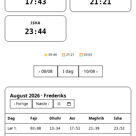
17:43
21:21
ISHA
23:44
☀️ 05:44
🌅 21:21
🌅 03:03
‹ 08/08
I dag
10/08 ›
August 2026 · Frederiks
‹ Forrige
Næste ›
Dag
Fajr
Dhuhr
Asr
Maghrib
Isha
Lør 1.
03:08
13:34
17:51
21:39
23:52