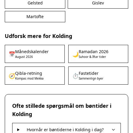
Gelsted
Gislev
Martofte
Udforsk mere for Kolding
Månedskalender
Ramadan 2026
📅
🌙
August 2026
Suhoor & Iftar tider
Qibla-retning
Fastetider
🧭
⏱️
Kompas mod Mekka
Sammenlign byer
Ofte stillede spørgsmål om bøntider i
Kolding
Hvornår er bøntiderne i Kolding i dag?