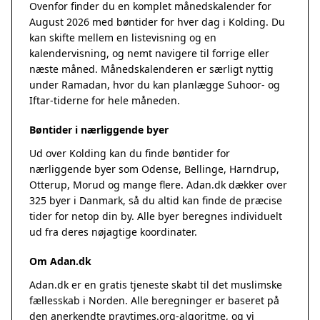
Ovenfor finder du en komplet månedskalender for
August 2026 med bøntider for hver dag i Kolding. Du
kan skifte mellem en listevisning og en
kalendervisning, og nemt navigere til forrige eller
næste måned. Månedskalenderen er særligt nyttig
under Ramadan, hvor du kan planlægge Suhoor- og
Iftar-tiderne for hele måneden.
Bøntider i nærliggende byer
Ud over Kolding kan du finde bøntider for
nærliggende byer som Odense, Bellinge, Harndrup,
Otterup, Morud og mange flere. Adan.dk dækker over
325 byer i Danmark, så du altid kan finde de præcise
tider for netop din by. Alle byer beregnes individuelt
ud fra deres nøjagtige koordinater.
Om Adan.dk
Adan.dk er en gratis tjeneste skabt til det muslimske
fællesskab i Norden. Alle beregninger er baseret på
den anerkendte
praytimes.org
-algoritme, og vi