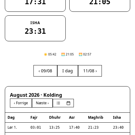
17:31
21:05
ISHA
23:31
☀️ 05:42
🌅 21:05
🌅 02:57
‹ 09/08
I dag
11/08 ›
August 2026 · Kolding
‹ Forrige
Næste ›
Dag
Fajr
Dhuhr
Asr
Maghrib
Isha
Lør 1.
03:01
13:25
17:40
21:23
23:40