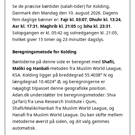
Se de præcise bøntider (salah-tider) for Kolding,
Danmark den Mandag den 10. august 2026. Dagens
fem daglige bønner er:
Fajr kl. 03:07
,
Dhuhr kl. 13:24
,
Asr kl. 17:31
,
Maghrib kl. 21:05
og
Isha kl. 23:31
.
Solopgangen er kl. 05:42 og solnedgangen kl. 21:05,
hvilket giver 15 timer og 23 minutter dagslys.
Beregningsmetode for Kolding
Bøntiderne på denne side er beregnet med
Shafii,
Maliki og Hanbali
-metoden fra Muslim World League,
KSA. Kolding ligger på breddegrad 55.4038° N og
længdegrad 10.4024° Ø, og beregningerne er
nøjagtigt tilpasset denne geografiske position.
Adan.dk understøtter tre beregningsmetoder: Shia
(Ja'fari) fra Leva Research Institute i Qum,
Shafii/Maliki/Hanbali fra Muslim World League, og
Hanafi fra Muslim World League. Du kan skifte mellem
metoderne øverst på siden, og dit valg gemmes
automatisk.