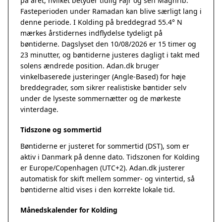
på året, hvilket betyder tidlig Fajr og sen Maghrib.
Fasteperioden under Ramadan kan blive særligt lang i
denne periode. I Kolding på breddegrad 55.4° N
mærkes årstidernes indflydelse tydeligt på
bøntiderne. Dagslyset den 10/08/2026 er 15 timer og
23 minutter, og bøntiderne justeres dagligt i takt med
solens ændrede position. Adan.dk bruger
vinkelbaserede justeringer (Angle-Based) for høje
breddegrader, som sikrer realistiske bøntider selv
under de lyseste sommernætter og de mørkeste
vinterdage.
Tidszone og sommertid
Bøntiderne er justeret for sommertid (DST), som er
aktiv i Danmark på denne dato. Tidszonen for Kolding
er Europe/Copenhagen (UTC+2). Adan.dk justerer
automatisk for skift mellem sommer- og vintertid, så
bøntiderne altid vises i den korrekte lokale tid.
Månedskalender for Kolding