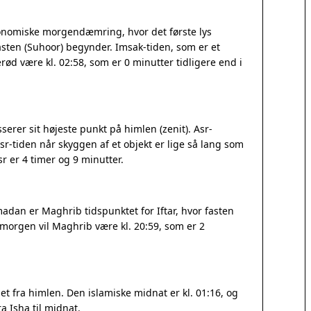
tronomiske morgendæmring, hvor det første lys
sten (Suhoor) begynder. Imsak-tiden, som er et
lerød være kl. 02:58, som er 0 minutter tidligere end i
serer sit højeste punkt på himlen (zenit). Asr-
r-tiden når skyggen af et objekt er lige så lang som
 er 4 timer og 9 minutter.
madan er Maghrib tidspunktet for Iftar, hvor fasten
I morgen vil Maghrib være kl. 20:59, som er 2
t fra himlen. Den islamiske midnat er kl. 01:16, og
a Isha til midnat.