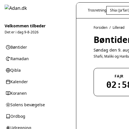
Trosretning
Shia (Ja'fari
Velkommen tilbeder
Forsiden
/
Lillerød
Det er i dag
9-8-2026
Bøntider
Bøntider
Søndag den 9. au
Shafii, Maliki og Han
Ramadan
Qibla
FAJR
Kalender
02:5
Koranen
Solens bevægelse
Ordbog
Udregning