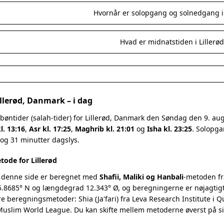
Hvornår er solopgang og solnedgang i 
Hvad er midnatstiden i Lillerød
illerød, Danmark – i dag
bøntider (salah-tider) for Lillerød, Danmark den Søndag den 9. a
l. 13:16
,
Asr kl. 17:25
,
Maghrib kl. 21:01
og
Isha kl. 23:25
. Solopga
 og 31 minutter dagslys.
ode for Lillerød
 denne side er beregnet med
Shafii, Maliki og Hanbali
-metoden fr
.8685° N og længdegrad 12.343° Ø, og beregningerne er nøjagtigt 
re beregningsmetoder: Shia (Ja'fari) fra Leva Research Institute i 
 Muslim World League. Du kan skifte mellem metoderne øverst på s