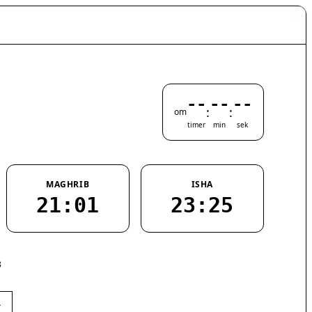
--
--
--
:
:
om
timer
min
sek
MAGHRIB
ISHA
21:01
23:25
8
›