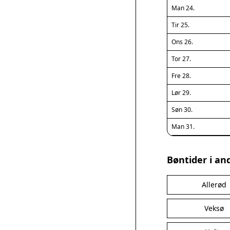
Man 24.
Tir 25.
Ons 26.
Tor 27.
Fre 28.
Lør 29.
Søn 30.
Man 31.
Bøntider i an
Allerød
Veksø