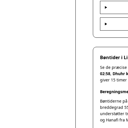
Bøntider i L
Se de præcise 
02:58
,
Dhuhr k
giver 15 timer
Beregningsmet
Bøntiderne på
breddegrad 55
understøtter t
og Hanafi fra