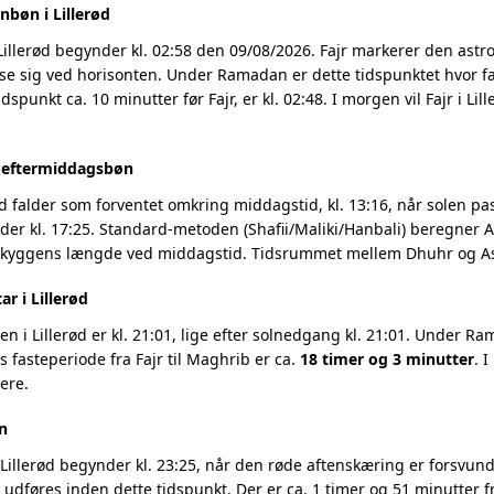
nbøn i Lillerød
Lillerød begynder kl. 02:58 den 09/08/2026. Fajr markerer den as
se sig ved horisonten. Under Ramadan er dette tidspunktet hvor fa
dspunkt ca. 10 minutter før Fajr, er kl. 02:48. I morgen vil Fajr i Lil
g eftermiddagsbøn
ød falder som forventet omkring middagstid, kl. 13:16, når solen pas
r kl. 17:25. Standard-metoden (Shafii/Maliki/Hanbali) beregner As
 skyggens længde ved middagstid. Tidsrummet mellem Dhuhr og Asr
ar i Lillerød
 i Lillerød er kl. 21:01, lige efter solnedgang kl. 21:01. Under Ra
 fasteperiode fra Fajr til Maghrib er ca.
18 timer og 3 minutter
. 
ere.
n
Lillerød begynder kl. 23:25, når den røde aftenskæring er forsvunde
t udføres inden dette tidspunkt. Der er ca. 1 timer og 51 minutter fr