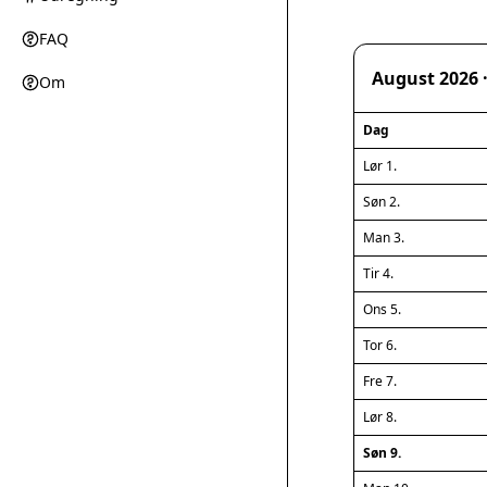
FAQ
August 2026 ·
Om
Dag
Lør 1.
Søn 2.
Man 3.
Tir 4.
Ons 5.
Tor 6.
Fre 7.
Lør 8.
Søn 9.