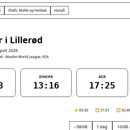
)
Shafii, Maliki og Hanbali
Hanafi
 i Lillerød
gust 2026
bali · Muslim World League, KSA
DHUHR
ASR
8
13:16
17:25
☀️ 05:30
🌅 21:01
🌅 02:4
‹ 08/08
I dag
10/08 