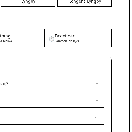
Lyngby
Kongens Lyngby
etning
Fastetider
⏱️
d Mekka
Sammenlign byer
 dag?
?