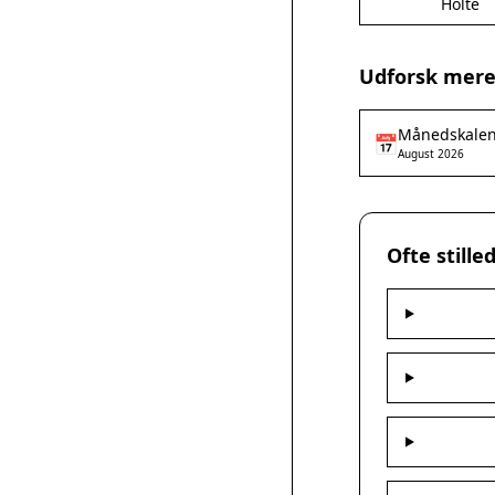
Holte
Udforsk mere 
Månedskale
📅
August 2026
Ofte stille