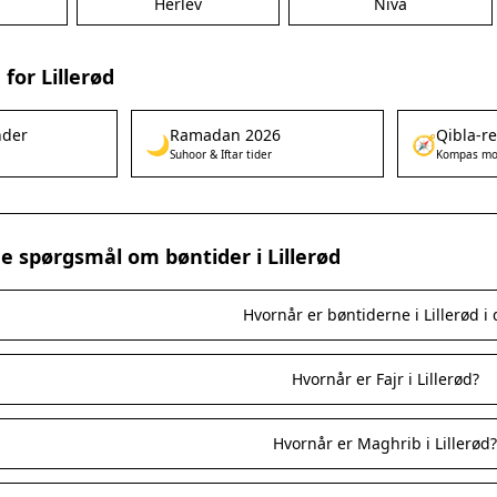
Herlev
Nivå
for Lillerød
nder
Ramadan 2026
Qibla-r
🌙
🧭
Suhoor & Iftar tider
Kompas mo
de spørgsmål om bøntider i Lillerød
Hvornår er bøntiderne i Lillerød i
Hvornår er Fajr i Lillerød?
Hvornår er Maghrib i Lillerød