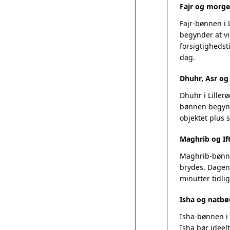
Fajr og morge
Fajr-bønnen i 
begynder at vi
forsigtighedsti
dag.
Dhuhr, Asr o
Dhuhr i Liller
bønnen begynde
objektet plus
Maghrib og Ift
Maghrib-bønnen
brydes. Dagens
minutter tidlig
Isha og natbø
Isha-bønnen i 
Isha bør ideel