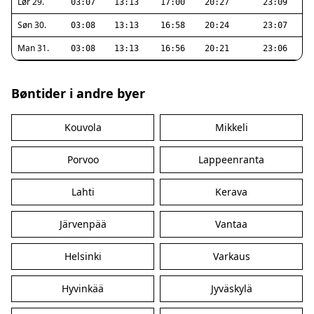
Lør 29.
03:07
13:13
17:00
20:27
23:09
Søn 30.
03:08
13:13
16:58
20:24
23:07
Man 31.
03:08
13:13
16:56
20:21
23:06
Bøntider i andre byer
Kouvola
Mikkeli
Porvoo
Lappeenranta
Lahti
Kerava
Järvenpää
Vantaa
Helsinki
Varkaus
Hyvinkää
Jyväskylä