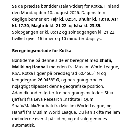
Se de præcise bøntider (salah-tider) for Kotka, Finland
den Mandag den 10. august 2026. Dagens fem
daglige bønner er:
Fajr kl. 02:51
,
Dhuhr kl. 13:18
,
Asr
kl. 17:30
,
Maghrib kl. 21:22
og
Isha kl. 23:35
.
Solopgangen er kl. 05:12 og solnedgangen kl. 21:22,
hvilket giver 16 timer og 10 minutter dagslys.
Beregningsmetode for Kotka
Bøntiderne på denne side er beregnet med
Shafii,
Maliki og Hanbali
-metoden fra Muslim World League,
KSA. Kotka ligger på breddegrad 60.4665° N og
længdegrad 26.9458° Ø, og beregningerne er
nøjagtigt tilpasset denne geografiske position.
Adan.dk understøtter tre beregningsmetoder: Shia
(Ja'fari) fra Leva Research Institute i Qum,
Shafii/Maliki/Hanbali fra Muslim World League, og
Hanafi fra Muslim World League. Du kan skifte mellem
metoderne øverst på siden, og dit valg gemmes
automatisk.