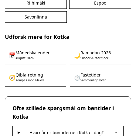
Riihimäki
Espoo
Savonlinna
Udforsk mere for Kotka
Månedskalender
Ramadan 2026
📅
🌙
August 2026
Suhoor & Iftar tider
Qibla-retning
Fastetider
🧭
⏱️
Kompas mod Mekka
Sammenlign byer
Ofte stillede spørgsmål om bøntider i
Kotka
Hvornår er bøntiderne i Kotka i dag?