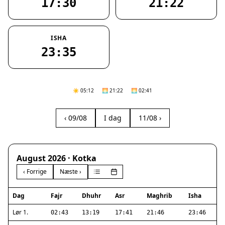
17:30
21:22
ISHA
23:35
☀️ 05:12
🌅 21:22
🌅 02:41
‹ 09/08
I dag
11/08 ›
August 2026 · Kotka
‹ Forrige
Næste ›
Dag
Fajr
Dhuhr
Asr
Maghrib
Isha
Lør 1.
02:43
13:19
17:41
21:46
23:46