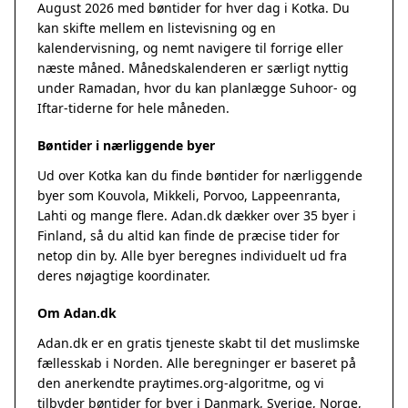
August 2026 med bøntider for hver dag i Kotka. Du
kan skifte mellem en listevisning og en
kalendervisning, og nemt navigere til forrige eller
næste måned. Månedskalenderen er særligt nyttig
under Ramadan, hvor du kan planlægge Suhoor- og
Iftar-tiderne for hele måneden.
Bøntider i nærliggende byer
Ud over Kotka kan du finde bøntider for nærliggende
byer som Kouvola, Mikkeli, Porvoo, Lappeenranta,
Lahti og mange flere. Adan.dk dækker over 35 byer i
Finland, så du altid kan finde de præcise tider for
netop din by. Alle byer beregnes individuelt ud fra
deres nøjagtige koordinater.
Om Adan.dk
Adan.dk er en gratis tjeneste skabt til det muslimske
fællesskab i Norden. Alle beregninger er baseret på
den anerkendte
praytimes.org
-algoritme, og vi
tilbyder bøntider for byer i Danmark, Sverige, Norge,