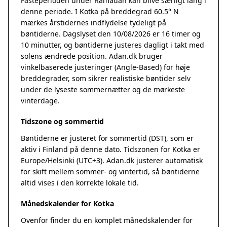
Fasteperioden under Ramadan kan blive særligt lang i
denne periode. I Kotka på breddegrad 60.5° N
mærkes årstidernes indflydelse tydeligt på
bøntiderne. Dagslyset den 10/08/2026 er 16 timer og
10 minutter, og bøntiderne justeres dagligt i takt med
solens ændrede position. Adan.dk bruger
vinkelbaserede justeringer (Angle-Based) for høje
breddegrader, som sikrer realistiske bøntider selv
under de lyseste sommernætter og de mørkeste
vinterdage.
Tidszone og sommertid
Bøntiderne er justeret for sommertid (DST), som er
aktiv i Finland på denne dato. Tidszonen for Kotka er
Europe/Helsinki (UTC+3). Adan.dk justerer automatisk
for skift mellem sommer- og vintertid, så bøntiderne
altid vises i den korrekte lokale tid.
Månedskalender for Kotka
Ovenfor finder du en komplet månedskalender for