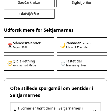
Sauðárkrókur
Siglufjörður
Ólafsfjörður
Udforsk mere for Seltjarnarnes
Månedskalender
Ramadan 2026
📅
🌙
August 2026
Suhoor & Iftar tider
Qibla-retning
Fastetider
🧭
⏱️
Kompas mod Mekka
Sammenlign byer
Ofte stillede spørgsmål om bøntider i
Seltjarnarnes
Hvornår er bøntiderne i Seltjarnarnes i