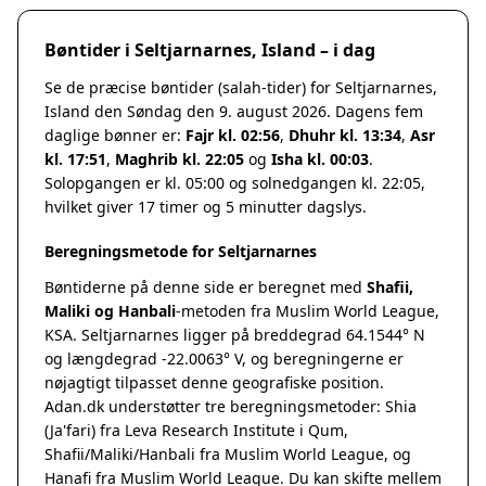
Bøntider i Seltjarnarnes, Island – i dag
Se de præcise bøntider (salah-tider) for Seltjarnarnes,
Island den Søndag den 9. august 2026. Dagens fem
daglige bønner er:
Fajr kl. 02:56
,
Dhuhr kl. 13:34
,
Asr
kl. 17:51
,
Maghrib kl. 22:05
og
Isha kl. 00:03
.
Solopgangen er kl. 05:00 og solnedgangen kl. 22:05,
hvilket giver 17 timer og 5 minutter dagslys.
Beregningsmetode for Seltjarnarnes
Bøntiderne på denne side er beregnet med
Shafii,
Maliki og Hanbali
-metoden fra Muslim World League,
KSA. Seltjarnarnes ligger på breddegrad 64.1544° N
og længdegrad -22.0063° V, og beregningerne er
nøjagtigt tilpasset denne geografiske position.
Adan.dk understøtter tre beregningsmetoder: Shia
(Ja'fari) fra Leva Research Institute i Qum,
Shafii/Maliki/Hanbali fra Muslim World League, og
Hanafi fra Muslim World League. Du kan skifte mellem