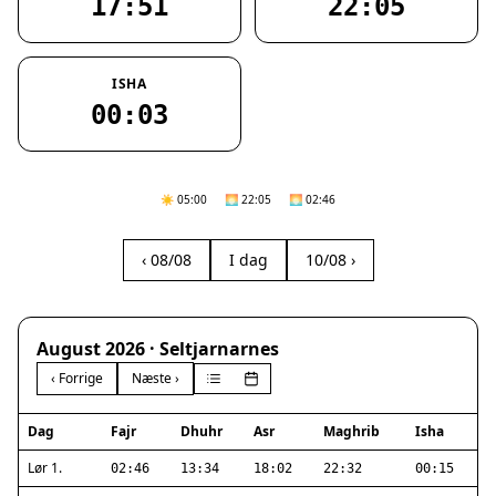
17:51
22:05
ISHA
00:03
☀️ 05:00
🌅 22:05
🌅 02:46
‹ 08/08
I dag
10/08 ›
August 2026 · Seltjarnarnes
‹ Forrige
Næste ›
Dag
Fajr
Dhuhr
Asr
Maghrib
Isha
Lør 1.
02:46
13:34
18:02
22:32
00:15