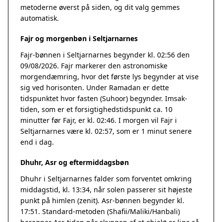
metoderne øverst på siden, og dit valg gemmes
automatisk.
Fajr og morgenbøn i Seltjarnarnes
Fajr-bønnen i Seltjarnarnes begynder kl. 02:56 den
09/08/2026. Fajr markerer den astronomiske
morgendæmring, hvor det første lys begynder at vise
sig ved horisonten. Under Ramadan er dette
tidspunktet hvor fasten (Suhoor) begynder. Imsak-
tiden, som er et forsigtighedstidspunkt ca. 10
minutter før Fajr, er kl. 02:46. I morgen vil Fajr i
Seltjarnarnes være kl. 02:57, som er 1 minut senere
end i dag.
Dhuhr, Asr og eftermiddagsbøn
Dhuhr i Seltjarnarnes falder som forventet omkring
middagstid, kl. 13:34, når solen passerer sit højeste
punkt på himlen (zenit). Asr-bønnen begynder kl.
17:51. Standard-metoden (Shafii/Maliki/Hanbali)