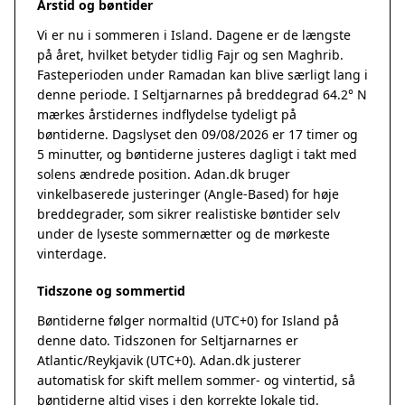
Årstid og bøntider
Vi er nu i sommeren i Island. Dagene er de længste
på året, hvilket betyder tidlig Fajr og sen Maghrib.
Fasteperioden under Ramadan kan blive særligt lang i
denne periode. I Seltjarnarnes på breddegrad 64.2° N
mærkes årstidernes indflydelse tydeligt på
bøntiderne. Dagslyset den 09/08/2026 er 17 timer og
5 minutter, og bøntiderne justeres dagligt i takt med
solens ændrede position. Adan.dk bruger
vinkelbaserede justeringer (Angle-Based) for høje
breddegrader, som sikrer realistiske bøntider selv
under de lyseste sommernætter og de mørkeste
vinterdage.
Tidszone og sommertid
Bøntiderne følger normaltid (UTC+0) for Island på
denne dato. Tidszonen for Seltjarnarnes er
Atlantic/Reykjavik (UTC+0). Adan.dk justerer
automatisk for skift mellem sommer- og vintertid, så
bøntiderne altid vises i den korrekte lokale tid.