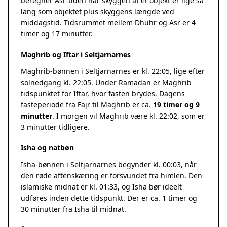
beregner Asr-tiden når skyggen af et objekt er lige så
lang som objektet plus skyggens længde ved
middagstid. Tidsrummet mellem Dhuhr og Asr er 4
timer og 17 minutter.
Maghrib og Iftar i Seltjarnarnes
Maghrib-bønnen i Seltjarnarnes er kl. 22:05, lige efter
solnedgang kl. 22:05. Under Ramadan er Maghrib
tidspunktet for Iftar, hvor fasten brydes. Dagens
fasteperiode fra Fajr til Maghrib er ca.
19 timer og 9
minutter
. I morgen vil Maghrib være kl. 22:02, som er
3 minutter tidligere.
Isha og natbøn
Isha-bønnen i Seltjarnarnes begynder kl. 00:03, når
den røde aftenskæring er forsvundet fra himlen. Den
islamiske midnat er kl. 01:33, og Isha bør ideelt
udføres inden dette tidspunkt. Der er ca. 1 timer og
30 minutter fra Isha til midnat.