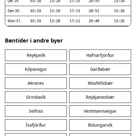
Lør 29.
03:18
13:29
17:15
20:55
23:30
Søn 30.
03:19
13:29
17:13
20:51
23:28
Man 31.
03:19
13:28
17:11
20:48
23:26
Bøntider i andre byer
Reykjavík
Hafnarfjörður
Kópavogur
Garðabær
Akranes
Mosfellsbær
Grindavík
Reykjanesbær
Selfoss
Vestmannaeyjar
Ísafjörður
Bolungarvík