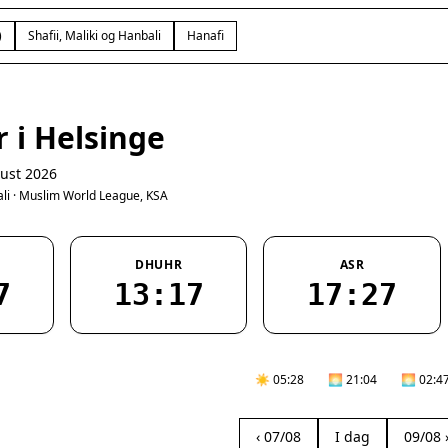
)
Shafii, Maliki og Hanbali
Hanafi
 i Helsinge
ust 2026
bali · Muslim World League, KSA
DHUHR
ASR
7
13:17
17:27
☀️ 05:28
🌅 21:04
🌅 02:4
‹ 07/08
I dag
09/08 