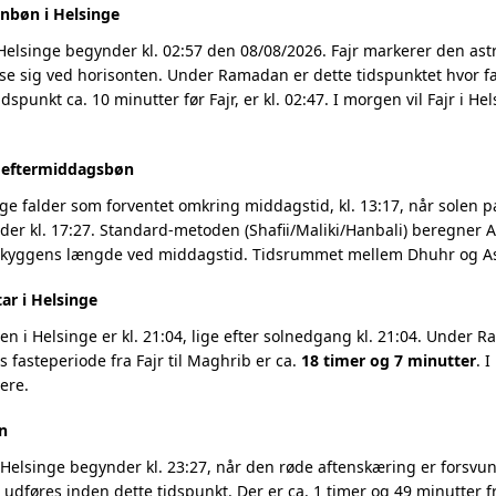
nbøn i Helsinge
Helsinge begynder kl. 02:57 den 08/08/2026. Fajr markerer den as
se sig ved horisonten. Under Ramadan er dette tidspunktet hvor fa
dspunkt ca. 10 minutter før Fajr, er kl. 02:47. I morgen vil Fajr i H
g eftermiddagsbøn
ge falder som forventet omkring middagstid, kl. 13:17, når solen pa
r kl. 17:27. Standard-metoden (Shafii/Maliki/Hanbali) beregner As
 skyggens længde ved middagstid. Tidsrummet mellem Dhuhr og Asr
ar i Helsinge
 i Helsinge er kl. 21:04, lige efter solnedgang kl. 21:04. Under R
 fasteperiode fra Fajr til Maghrib er ca.
18 timer og 7 minutter
. 
ere.
n
Helsinge begynder kl. 23:27, når den røde aftenskæring er forsvund
t udføres inden dette tidspunkt. Der er ca. 1 timer og 49 minutter fr