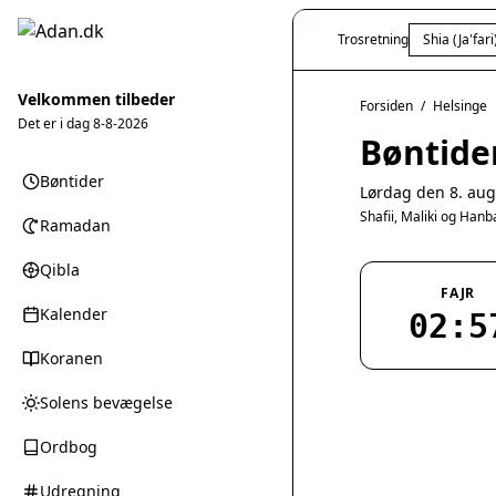
Trosretning
Shia (Ja'fari
Velkommen tilbeder
Forsiden
/
Helsinge
Det er i dag
8-8-2026
Bøntider
Bøntider
Lørdag den 8. aug
Shafii, Maliki og Han
Ramadan
Qibla
FAJR
Kalender
02:5
Koranen
Solens bevægelse
Ordbog
Udregning