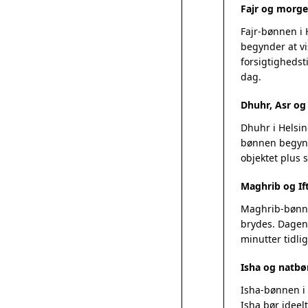
Fajr og morge
Fajr-bønnen i 
begynder at vi
forsigtighedsti
dag.
Dhuhr, Asr o
Dhuhr i Helsin
bønnen begynde
objektet plus
Maghrib og Ift
Maghrib-bønnen
brydes. Dagens
minutter tidlig
Isha og natbø
Isha-bønnen i 
Isha bør ideel