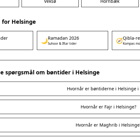
Veksø
Hornbæk
 for Helsinge
nder
Ramadan 2026
Qibla-r
🌙
🧭
Suhoor & Iftar tider
Kompas mo
ede spørgsmål om bøntider i Helsinge
Hvornår er bøntiderne i Helsinge i
Hvornår er Fajr i Helsinge?
Hvornår er Maghrib i Helsinge