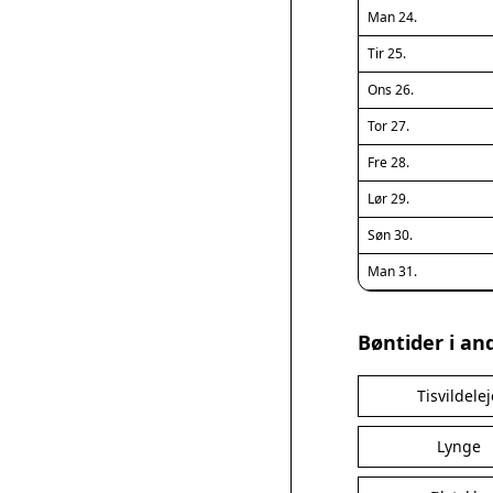
Man 24.
Tir 25.
Ons 26.
Tor 27.
Fre 28.
Lør 29.
Søn 30.
Man 31.
Bøntider i an
Tisvildele
Lynge