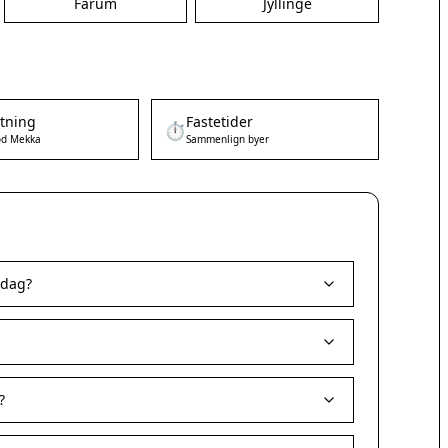
Farum
Jyllinge
etning
Fastetider
⏱️
d Mekka
Sammenlign byer
 dag?
?