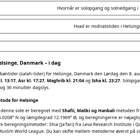
Hvornår er solopgang og solnedgang i 
Hvad er midnatstiden i Helsing
elsinge, Danmark – i dag
bøntider (salah-tider) for Helsinge, Danmark den Lørdag den 8. a
l. 13:17
,
Asr kl. 17:27
,
Maghrib kl. 21:04
og
Isha kl. 23:27
. Solopga
 og 36 minutter dagslys.
tode for Helsinge
 denne side er beregnet med
Shafii, Maliki og Hanbali
-metoden fr
.0208° N og længdegrad 12.1969° Ø, og beregningerne er nøjagtigt
re beregningsmetoder: Shia (Ja'fari) fra Leva Research Institute i 
 Muslim World League. Du kan skifte mellem metoderne øverst på s