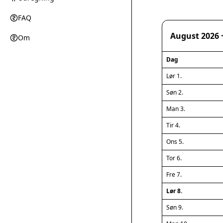
FAQ
August 2026 
Om
Dag
Lør 1.
Søn 2.
Man 3.
Tir 4.
Ons 5.
Tor 6.
Fre 7.
Lør 8.
Søn 9.