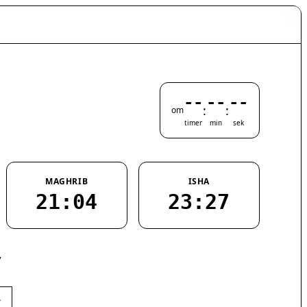
--
--
--
:
:
om
timer
min
sek
MAGHRIB
ISHA
21:04
23:27
7
›