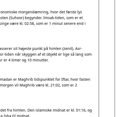
tronomiske morgendæmring, hvor det første lys
sten (Suhoor) begynder. Imsak-tiden, som er et
elsinge være kl. 02:58, som er 1 minut senere end i
sserer sit højeste punkt på himlen (zenit). Asr-
r-tiden når skyggen af et objekt er lige så lang som
 er 4 timer og 10 minutter.
amadan er Maghrib tidspunktet for Iftar, hvor fasten
I morgen vil Maghrib være kl. 21:02, som er 2
et fra himlen. Den islamiske midnat er kl. 01:16, og
a Isha til midnat.