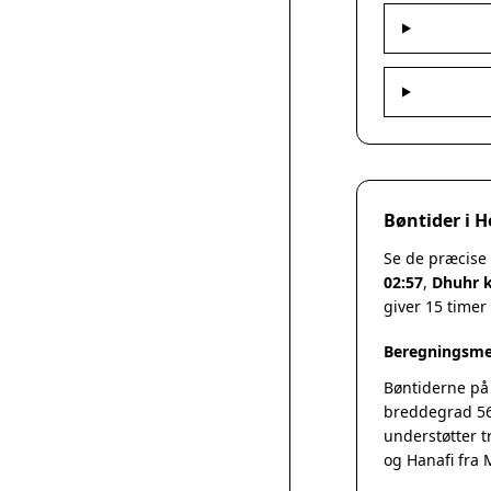
Bøntider i H
Se de præcise 
02:57
,
Dhuhr k
giver 15 timer
Beregningsme
Bøntiderne på
breddegrad 56
understøtter t
og Hanafi fra