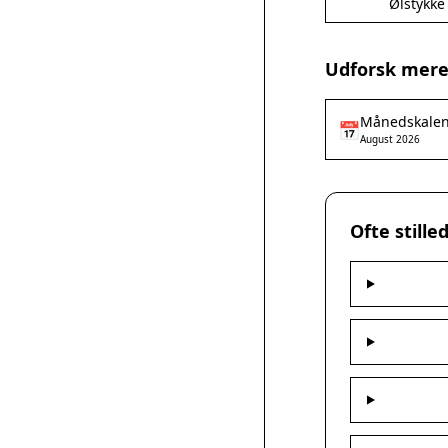
Ølstykke
Udforsk mere
Månedskale
📅
August 2026
Ofte still