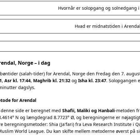
Hvornår er solopgang og solnedgang i
Hvad er midnatstiden i Arenda
rendal, Norge – i dag
bøntider (salah-tider) for Arendal, Norge den Fredag den 7. augu
1
,
Asr kl. 17:44
,
Maghrib kl. 21:32
og
Isha kl. 23:47
. Solopgangen er
minutter dagslys.
tode for Arendal
 denne side er beregnet med
Shafii, Maliki og Hanbali
-metoden fr
.4614° N og længdegrad 8.7723° Ø, og beregningerne er nøjagtigt 
re beregningsmetoder: Shia (Ja'fari) fra Leva Research Institute i 
 Muslim World League. Du kan skifte mellem metoderne øverst på s