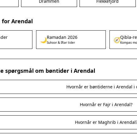
g
Drammen
Flekkefjord
 for Arendal
nder
Ramadan 2026
Qibla-r
🌙
🧭
Suhoor & Iftar tider
Kompas mo
ede spørgsmål om bøntider i Arendal
Hvornår er bøntiderne i Arendal i
Hvornår er Fajr i Arendal?
Hvornår er Maghrib i Arendal