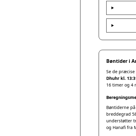
Bøntider i A
Se de præcise 
Dhuhr kl. 13:3
16 timer og 4 
Beregningsme
Bøntiderne på
breddegrad 58
understøtter t
og Hanafi fra