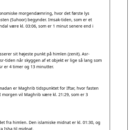
ronomiske morgendæmring, hvor det første lys
sten (Suhoor) begynder. Imsak-tiden, som er et
rendal være kl. 03:06, som er 1 minut senere end i
serer sit højeste punkt på himlen (zenit). Asr-
r-tiden når skyggen af et objekt er lige så lang som
 er 4 timer og 13 minutter.
madan er Maghrib tidspunktet for Iftar, hvor fasten
 I morgen vil Maghrib være kl. 21:29, som er 3
t fra himlen. Den islamiske midnat er kl. 01:30, og
a Isha til midnat.