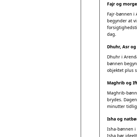
Fajr og morge
Fajr-bønnen i 
begynder at vi
forsigtighedsti
dag.
Dhuhr, Asr o
Dhuhr i Arenda
bønnen begynde
objektet plus
Maghrib og Ift
Maghrib-bønnen
brydes. Dagens
minutter tidlig
Isha og natbø
Isha-bønnen i 
Isha bør ideel