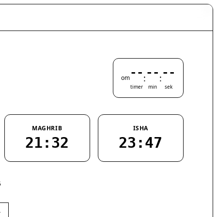
--
--
--
:
:
om
timer
min
sek
MAGHRIB
ISHA
21:32
23:47
5
›