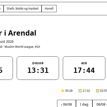
)
Shafii, Maliki og Hanbali
Hanafi
 i Arendal
ust 2026
bali · Muslim World League, KSA
DHUHR
ASR
5
13:31
17:44
☀️ 05:28
🌅 21:32
🌅 02:5
‹ 06/08
I dag
08/08 