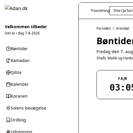
Trosretning
Shia (Ja'fari
Velkommen tilbeder
Forsiden
/
Arendal
Det er i dag
7-8-2026
Bøntider
Bøntider
Fredag den 7. aug
Shafii, Maliki og Han
Ramadan
Qibla
FAJR
Kalender
03:0
Koranen
Solens bevægelse
Ordbog
Udregning