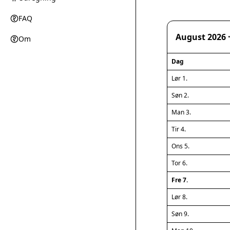
FAQ
August 2026 
Om
Dag
Lør 1.
Søn 2.
Man 3.
Tir 4.
Ons 5.
Tor 6.
Fre 7.
Lør 8.
Søn 9.