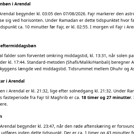
nbøn i Arendal
Arendal begynder kl. 03:05 den 07/08/2026. Fajr markerer den ast
se sig ved horisonten. Under Ramadan er dette tidspunktet hvor fa
dspunkt ca. 10 minutter før Fajr, er kl. 02:55. I morgen vil Fajr i A
g eftermiddagsbøn
l falder som forventet omkring middagstid, kl. 13:31, når solen pas
r kl. 17:44. Standard-metoden (Shafii/Maliki/Hanbali) beregner As
 skyggens længde ved middagstid. Tidsrummet mellem Dhuhr og Asr
ar i Arendal
 i Arendal er kl. 21:32, lige efter solnedgang kl. 21:32. Under Ra
 fasteperiode fra Fajr til Maghrib er ca.
18 timer og 27 minutter
.
ere.
n
Arendal begynder kl. 23:47, når den røde aftenskæring er forsvunde
t udføres inden dette tidspunkt. Der er ca. 1 timer og 43 minutter fr