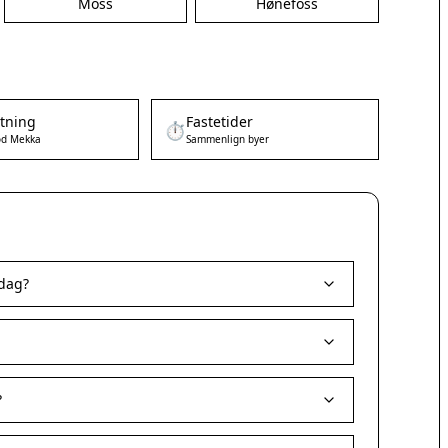
Moss
Hønefoss
etning
Fastetider
⏱️
d Mekka
Sammenlign byer
 dag?
?