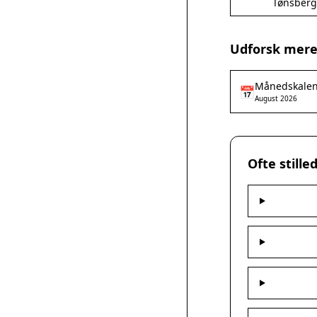
Tønsber
Udforsk mere
Månedskale
📅
August 2026
Ofte still