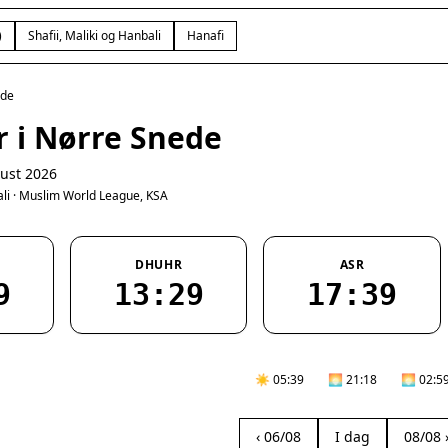
)
Shafii, Maliki og Hanbali
Hanafi
ede
r i Nørre Snede
ust 2026
bali · Muslim World League, KSA
DHUHR
ASR
9
13:29
17:39
☀️ 05:39
🌅 21:18
🌅 02:5
‹ 06/08
I dag
08/08 