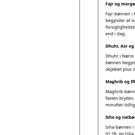
Fajr og morge
Fajr-bønnen i
begynder at vi
forsigtighedsti
end i dag.
Dhuhr, Asr o
Dhuhr i Nørre 
bønnen begynde
objektet plus
Maghrib og If
Maghrib-bønnen
fasten brydes.
minutter tidlig
Isha og natbø
Isha-bønnen i 
01:28, og Isha