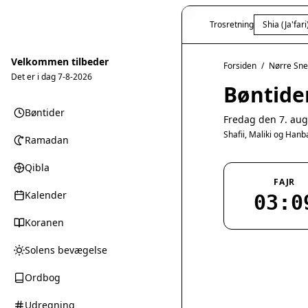
Trosretning
Shia (Ja'fari
Velkommen tilbeder
Forsiden
/
Nørre Sn
Det er i dag
7-8-2026
Bøntide
Bøntider
Fredag den 7. aug
Shafii, Maliki og Han
Ramadan
Qibla
FAJR
Kalender
03:0
Koranen
Solens bevægelse
Ordbog
Udregning