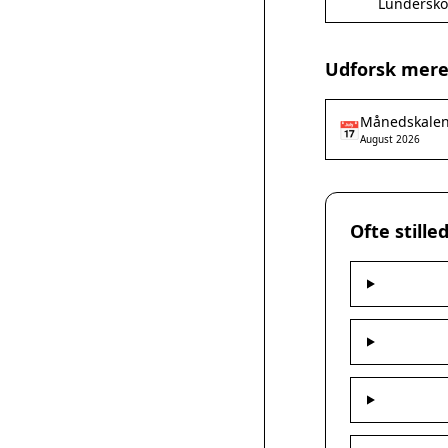
Lundersko
Udforsk mere
Månedskale
📅
August 2026
Ofte still