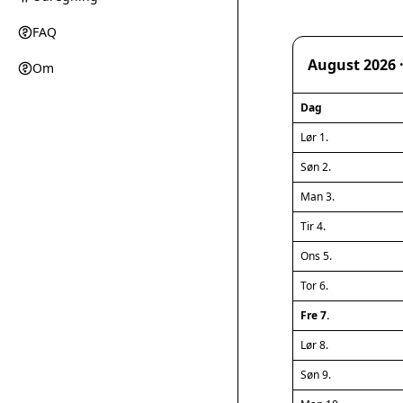
FAQ
August 2026 
Om
Dag
Lør 1.
Søn 2.
Man 3.
Tir 4.
Ons 5.
Tor 6.
Fre 7.
Lør 8.
Søn 9.