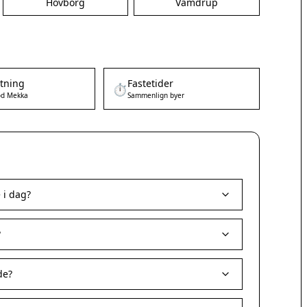
Hovborg
Vamdrup
etning
Fastetider
⏱️
d Mekka
Sammenlign byer
 i dag?
?
de?