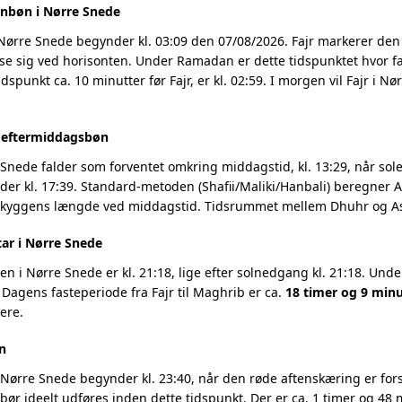
nbøn i Nørre Snede
 Nørre Snede begynder kl. 03:09 den 07/08/2026. Fajr markerer de
se sig ved horisonten. Under Ramadan er dette tidspunktet hvor fa
dspunkt ca. 10 minutter før Fajr, er kl. 02:59. I morgen vil Fajr i N
g eftermiddagsbøn
Snede falder som forventet omkring middagstid, kl. 13:29, når solen
r kl. 17:39. Standard-metoden (Shafii/Maliki/Hanbali) beregner As
 skyggens længde ved middagstid. Tidsrummet mellem Dhuhr og Asr
tar i Nørre Snede
 i Nørre Snede er kl. 21:18, lige efter solnedgang kl. 21:18. Unde
 Dagens fasteperiode fra Fajr til Maghrib er ca.
18 timer og 9 minu
ere.
n
Nørre Snede begynder kl. 23:40, når den røde aftenskæring er fors
 bør ideelt udføres inden dette tidspunkt. Der er ca. 1 timer og 48 m