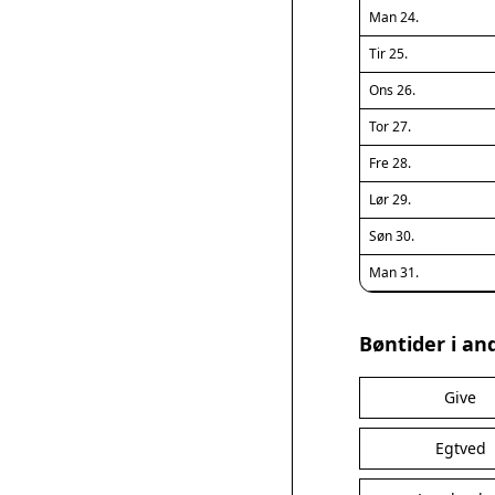
Man 24.
Tir 25.
Ons 26.
Tor 27.
Fre 28.
Lør 29.
Søn 30.
Man 31.
Bøntider i an
Give
Egtved