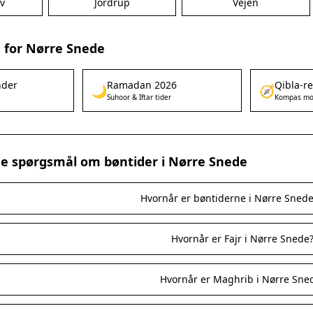
v
Jordrup
Vejen
 for Nørre Snede
nder
Ramadan 2026
Qibla-r
🌙
🧭
Suhoor & Iftar tider
Kompas mo
ede spørgsmål om bøntider i Nørre Snede
Hvornår er bøntiderne i Nørre Snede
Hvornår er Fajr i Nørre Snede
Hvornår er Maghrib i Nørre Sne