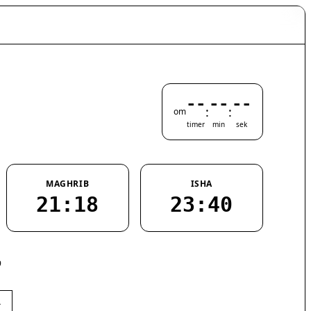
--
--
--
:
:
om
timer
min
sek
MAGHRIB
ISHA
21:18
23:40
9
›