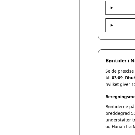
Bøntider i 
Se de præcise
kl. 03:09
,
Dhuh
hvilket giver 
Beregningsme
Bøntiderne på
breddegrad 55
understøtter t
og Hanafi fra