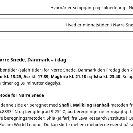
Hvornår er solopgang og solnedgang i N
Hvad er midnatstiden i Nørre Sn
Nørre Snede, Danmark – i dag
 bøntider (salah-tider) for Nørre Snede, Danmark den Fredag den 
r kl. 13:29
,
Asr kl. 17:39
,
Maghrib kl. 21:18
og
Isha kl. 23:40
. Solo
15 timer og 39 minutter dagslys.
tode for Nørre Snede
 denne side er beregnet med
Shafii, Maliki og Hanbali
-metoden fr
.8333° N og længdegrad 9.25° Ø, og beregningerne er nøjagtigt ti
re beregningsmetoder: Shia (Ja'fari) fra Leva Research Institute i 
 Muslim World League. Du kan skifte mellem metoderne øverst på s