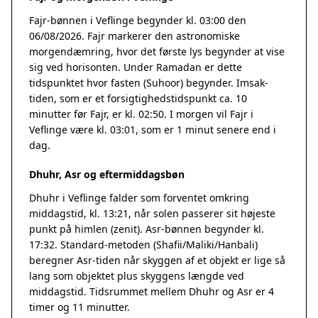
Fajr-bønnen i Veflinge begynder kl. 03:00 den
06/08/2026. Fajr markerer den astronomiske
morgendæmring, hvor det første lys begynder at vise
sig ved horisonten. Under Ramadan er dette
tidspunktet hvor fasten (Suhoor) begynder. Imsak-
tiden, som er et forsigtighedstidspunkt ca. 10
minutter før Fajr, er kl. 02:50. I morgen vil Fajr i
Veflinge være kl. 03:01, som er 1 minut senere end i
dag.
Dhuhr, Asr og eftermiddagsbøn
Dhuhr i Veflinge falder som forventet omkring
middagstid, kl. 13:21, når solen passerer sit højeste
punkt på himlen (zenit). Asr-bønnen begynder kl.
17:32. Standard-metoden (Shafii/Maliki/Hanbali)
beregner Asr-tiden når skyggen af et objekt er lige så
lang som objektet plus skyggens længde ved
middagstid. Tidsrummet mellem Dhuhr og Asr er 4
timer og 11 minutter.