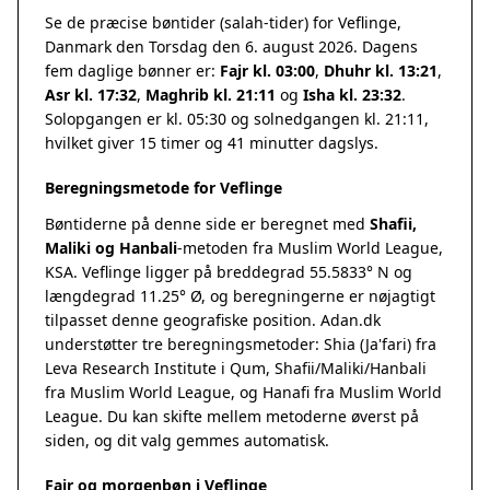
Se de præcise bøntider (salah-tider) for Veflinge,
Danmark den Torsdag den 6. august 2026. Dagens
fem daglige bønner er:
Fajr kl. 03:00
,
Dhuhr kl. 13:21
,
Asr kl. 17:32
,
Maghrib kl. 21:11
og
Isha kl. 23:32
.
Solopgangen er kl. 05:30 og solnedgangen kl. 21:11,
hvilket giver 15 timer og 41 minutter dagslys.
Beregningsmetode for Veflinge
Bøntiderne på denne side er beregnet med
Shafii,
Maliki og Hanbali
-metoden fra Muslim World League,
KSA. Veflinge ligger på breddegrad 55.5833° N og
længdegrad 11.25° Ø, og beregningerne er nøjagtigt
tilpasset denne geografiske position. Adan.dk
understøtter tre beregningsmetoder: Shia (Ja'fari) fra
Leva Research Institute i Qum, Shafii/Maliki/Hanbali
fra Muslim World League, og Hanafi fra Muslim World
League. Du kan skifte mellem metoderne øverst på
siden, og dit valg gemmes automatisk.
Fajr og morgenbøn i Veflinge