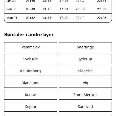
Lør 29.
03:46
13:16
17:03
20:17
22:34
Søn 30.
03:49
13:16
17:01
20:14
22:30
Man 31.
03:52
13:15
17:00
20:11
22:26
Bøntider i andre byer
Vemmelev
Snertinge
Svebølle
Jyderup
Kalundborg
Slagelse
Dianalund
Vig
Korsør
Store Merløse
Sejerø
Sandved