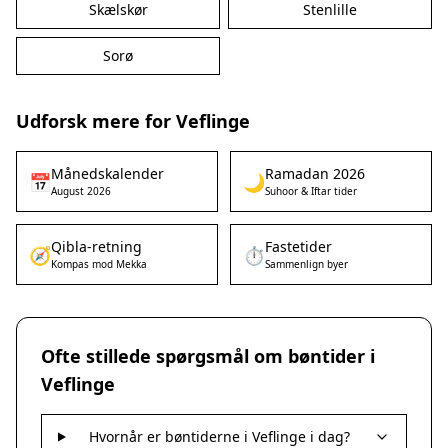
Skælskør
Stenlille
Sorø
Udforsk mere for Veflinge
Månedskalender
Ramadan 2026
📅
🌙
August 2026
Suhoor & Iftar tider
Qibla-retning
Fastetider
🧭
⏱️
Kompas mod Mekka
Sammenlign byer
Ofte stillede spørgsmål om bøntider i
Veflinge
Hvornår er bøntiderne i Veflinge i dag?