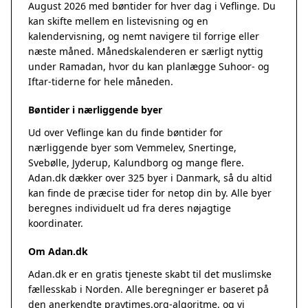
August 2026 med bøntider for hver dag i Veflinge. Du
kan skifte mellem en listevisning og en
kalendervisning, og nemt navigere til forrige eller
næste måned. Månedskalenderen er særligt nyttig
under Ramadan, hvor du kan planlægge Suhoor- og
Iftar-tiderne for hele måneden.
Bøntider i nærliggende byer
Ud over Veflinge kan du finde bøntider for
nærliggende byer som Vemmelev, Snertinge,
Svebølle, Jyderup, Kalundborg og mange flere.
Adan.dk dækker over 325 byer i Danmark, så du altid
kan finde de præcise tider for netop din by. Alle byer
beregnes individuelt ud fra deres nøjagtige
koordinater.
Om Adan.dk
Adan.dk er en gratis tjeneste skabt til det muslimske
fællesskab i Norden. Alle beregninger er baseret på
den anerkendte
praytimes.org
-algoritme, og vi