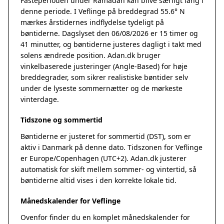
Fasteperioden under Ramadan kan blive særligt lang i
denne periode. I Veflinge på breddegrad 55.6° N
mærkes årstidernes indflydelse tydeligt på
bøntiderne. Dagslyset den 06/08/2026 er 15 timer og
41 minutter, og bøntiderne justeres dagligt i takt med
solens ændrede position. Adan.dk bruger
vinkelbaserede justeringer (Angle-Based) for høje
breddegrader, som sikrer realistiske bøntider selv
under de lyseste sommernætter og de mørkeste
vinterdage.
Tidszone og sommertid
Bøntiderne er justeret for sommertid (DST), som er
aktiv i Danmark på denne dato. Tidszonen for Veflinge
er Europe/Copenhagen (UTC+2). Adan.dk justerer
automatisk for skift mellem sommer- og vintertid, så
bøntiderne altid vises i den korrekte lokale tid.
Månedskalender for Veflinge
Ovenfor finder du en komplet månedskalender for