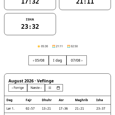
17:32
21:11
ISHA
23:32
☀️ 05:30
🌅 21:11
🌅 02:50
‹ 05/08
I dag
07/08 ›
August 2026 · Veflinge
‹ Forrige
Næste ›
Dag
Fajr
Dhuhr
Asr
Maghrib
Isha
Lør 1.
02:57
13:21
17:36
21:21
23:37