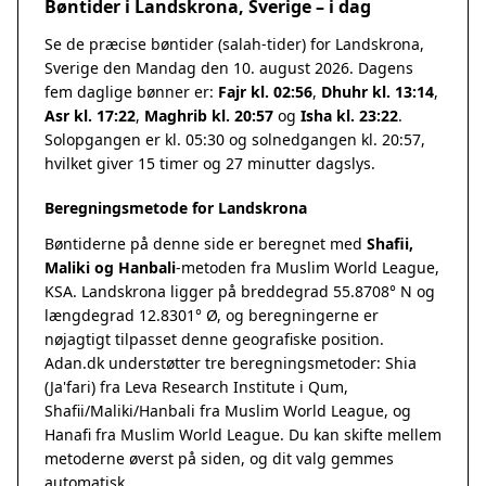
Bøntider i Landskrona, Sverige – i dag
Se de præcise bøntider (salah-tider) for Landskrona,
Sverige den Mandag den 10. august 2026. Dagens
fem daglige bønner er:
Fajr kl. 02:56
,
Dhuhr kl. 13:14
,
Asr kl. 17:22
,
Maghrib kl. 20:57
og
Isha kl. 23:22
.
Solopgangen er kl. 05:30 og solnedgangen kl. 20:57,
hvilket giver 15 timer og 27 minutter dagslys.
Beregningsmetode for Landskrona
Bøntiderne på denne side er beregnet med
Shafii,
Maliki og Hanbali
-metoden fra Muslim World League,
KSA. Landskrona ligger på breddegrad 55.8708° N og
længdegrad 12.8301° Ø, og beregningerne er
nøjagtigt tilpasset denne geografiske position.
Adan.dk understøtter tre beregningsmetoder: Shia
(Ja'fari) fra Leva Research Institute i Qum,
Shafii/Maliki/Hanbali fra Muslim World League, og
Hanafi fra Muslim World League. Du kan skifte mellem
metoderne øverst på siden, og dit valg gemmes
automatisk.