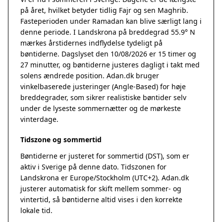
på året, hvilket betyder tidlig Fajr og sen Maghrib.
Fasteperioden under Ramadan kan blive særligt lang i
denne periode. I Landskrona på breddegrad 55.9° N
mærkes årstidernes indflydelse tydeligt på
bøntiderne. Dagslyset den 10/08/2026 er 15 timer og
27 minutter, og bøntiderne justeres dagligt i takt med
solens ændrede position. Adan.dk bruger
vinkelbaserede justeringer (Angle-Based) for høje
breddegrader, som sikrer realistiske bøntider selv
under de lyseste sommernætter og de mørkeste
vinterdage.
Tidszone og sommertid
Bøntiderne er justeret for sommertid (DST), som er
aktiv i Sverige på denne dato. Tidszonen for
Landskrona er Europe/Stockholm (UTC+2). Adan.dk
justerer automatisk for skift mellem sommer- og
vintertid, så bøntiderne altid vises i den korrekte
lokale tid.