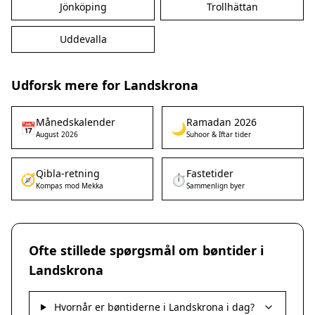
Jönköping
Trollhättan
Uddevalla
Udforsk mere for Landskrona
Månedskalender
Ramadan 2026
📅
🌙
August 2026
Suhoor & Iftar tider
Qibla-retning
Fastetider
🧭
⏱️
Kompas mod Mekka
Sammenlign byer
Ofte stillede spørgsmål om bøntider i
Landskrona
Hvornår er bøntiderne i Landskrona i dag?