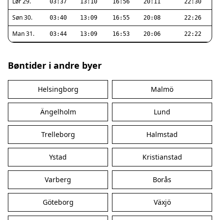
Lør 29.
03:37
13:10
16:56
20:11
22:30
Søn 30.
03:40
13:09
16:55
20:08
22:26
Man 31.
03:44
13:09
16:53
20:06
22:22
Bøntider i andre byer
Helsingborg
Malmö
Ängelholm
Lund
Trelleborg
Halmstad
Ystad
Kristianstad
Varberg
Borås
Göteborg
Växjö