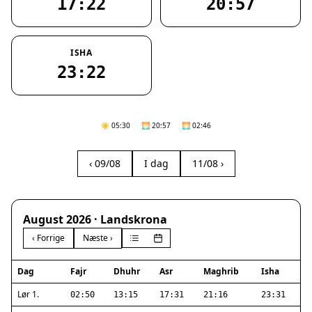
17:22
20:57
ISHA
23:22
☀️ 05:30
🌅 20:57
🌅 02:46
‹ 09/08
I dag
11/08 ›
August 2026 · Landskrona
‹ Forrige
Næste ›
Dag
Fajr
Dhuhr
Asr
Maghrib
Isha
Lør 1.
02:50
13:15
17:31
21:16
23:31