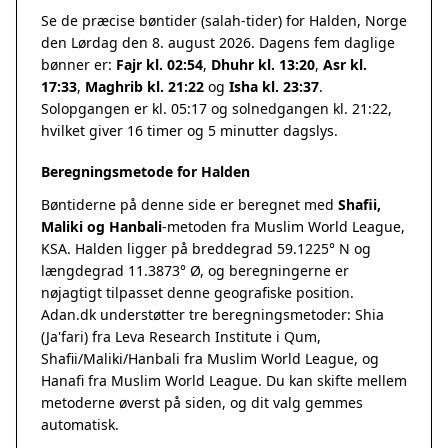
Se de præcise bøntider (salah-tider) for Halden, Norge
den Lørdag den 8. august 2026. Dagens fem daglige
bønner er:
Fajr kl. 02:54
,
Dhuhr kl. 13:20
,
Asr kl.
17:33
,
Maghrib kl. 21:22
og
Isha kl. 23:37
.
Solopgangen er kl. 05:17 og solnedgangen kl. 21:22,
hvilket giver 16 timer og 5 minutter dagslys.
Beregningsmetode for Halden
Bøntiderne på denne side er beregnet med
Shafii,
Maliki og Hanbali
-metoden fra Muslim World League,
KSA. Halden ligger på breddegrad 59.1225° N og
længdegrad 11.3873° Ø, og beregningerne er
nøjagtigt tilpasset denne geografiske position.
Adan.dk understøtter tre beregningsmetoder: Shia
(Ja'fari) fra Leva Research Institute i Qum,
Shafii/Maliki/Hanbali fra Muslim World League, og
Hanafi fra Muslim World League. Du kan skifte mellem
metoderne øverst på siden, og dit valg gemmes
automatisk.