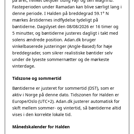
på året, hvilket betyder tidlig Fajr og sen Maghrib.
Fasteperioden under Ramadan kan blive særligt lang i
denne periode. I Halden på breddegrad 59.1° N
mærkes årstidernes indflydelse tydeligt på
bøntiderne. Dagslyset den 08/08/2026 er 16 timer og
5 minutter, og bøntiderne justeres dagligt i takt med
solens ændrede position. Adan.dk bruger
vinkelbaserede justeringer (Angle-Based) for høje
breddegrader, som sikrer realistiske bøntider selv
under de lyseste sommernætter og de mørkeste
vinterdage.
Tidszone og sommertid
Bøntiderne er justeret for sommertid (DST), som er
aktiv i Norge på denne dato. Tidszonen for Halden er
Europe/Oslo (UTC+2). Adan.dk justerer automatisk for
skift mellem sommer- og vintertid, så bøntiderne altid
vises i den korrekte lokale tid.
Månedskalender for Halden