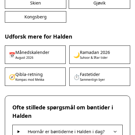
Skien
Gjøvik
Kongsberg
Udforsk mere for Halden
Månedskalender
Ramadan 2026
📅
🌙
August 2026
Suhoor & Iftar tider
Qibla-retning
Fastetider
🧭
⏱️
Kompas mod Mekka
Sammenlign byer
Ofte stillede spørgsmål om bøntider i
Halden
Hvornår er bøntiderne i Halden i dag?