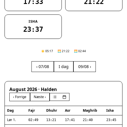
17:33
21:22
ISHA
23:37
☀️ 05:17
🌅 21:22
🌅 02:44
‹ 07/08
I dag
09/08 ›
August 2026 · Halden
‹ Forrige
Næste ›
Dag
Fajr
Dhuhr
Asr
Maghrib
Isha
Lør 1.
02:49
13:21
17:41
21:40
23:45