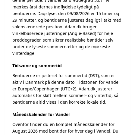
denne periode. I Vandel på breddegrad 55.7° N
mærkes årstidernes indflydelse tydeligt på
bøntiderne. Dagslyset den 09/08/2026 er 15 timer og
29 minutter, og bøntiderne justeres dagligt i takt med
solens ændrede position. Adan.dk bruger
vinkelbaserede justeringer (Angle-Based) for høje
breddegrader, som sikrer realistiske bøntider selv
under de lyseste sommernætter og de mørkeste
vinterdage.
Tidszone og sommertid
Bøntiderne er justeret for sommertid (DST), som er
aktiv i Danmark på denne dato. Tidszonen for Vandel
er Europe/Copenhagen (UTC+2). Adan.dk justerer
automatisk for skift mellem sommer- og vintertid, så
bøntiderne altid vises i den korrekte lokale tid.
Månedskalender for Vandel
Ovenfor finder du en komplet månedskalender for
August 2026 med bøntider for hver dag i Vandel. Du