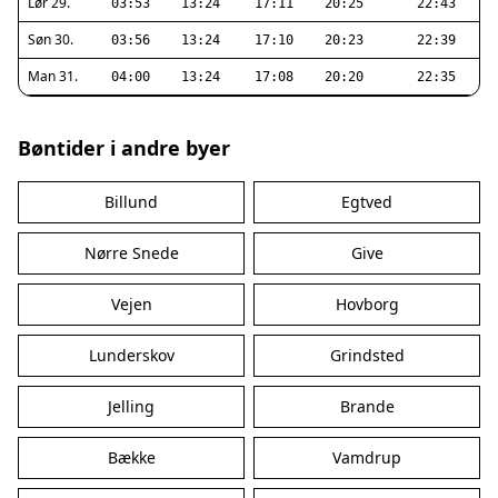
Lør 29.
03:53
13:24
17:11
20:25
22:43
Søn 30.
03:56
13:24
17:10
20:23
22:39
Man 31.
04:00
13:24
17:08
20:20
22:35
Bøntider i andre byer
Billund
Egtved
Nørre Snede
Give
Vejen
Hovborg
Lunderskov
Grindsted
Jelling
Brande
Bække
Vamdrup