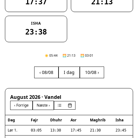
17:37
21:13
ISHA
23:38
☀️ 05:44
🌅 21:13
🌅 03:01
‹ 08/08
I dag
10/08 ›
August 2026 · Vandel
‹ Forrige
Næste ›
Dag
Fajr
Dhuhr
Asr
Maghrib
Isha
Lør 1.
03:05
13:30
17:45
21:30
23:45