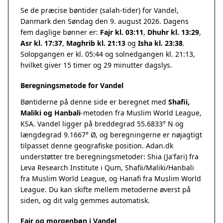
Se de præcise bøntider (salah-tider) for Vandel,
Danmark den Søndag den 9. august 2026. Dagens
fem daglige bønner er:
Fajr kl. 03:11
,
Dhuhr kl. 13:29
,
Asr kl. 17:37
,
Maghrib kl. 21:13
og
Isha kl. 23:38
.
Solopgangen er kl. 05:44 og solnedgangen kl. 21:13,
hvilket giver 15 timer og 29 minutter dagslys.
Beregningsmetode for Vandel
Bøntiderne på denne side er beregnet med
Shafii,
Maliki og Hanbali
-metoden fra Muslim World League,
KSA. Vandel ligger på breddegrad 55.6833° N og
længdegrad 9.1667° Ø, og beregningerne er nøjagtigt
tilpasset denne geografiske position. Adan.dk
understøtter tre beregningsmetoder: Shia (Ja'fari) fra
Leva Research Institute i Qum, Shafii/Maliki/Hanbali
fra Muslim World League, og Hanafi fra Muslim World
League. Du kan skifte mellem metoderne øverst på
siden, og dit valg gemmes automatisk.
Fajr og morgenbøn i Vandel