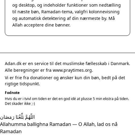
og desktop, og indeholder funktioner som nedtælling
til næste bøn, Ramadan-tema, valgfri kolonnevisning
og automatisk detektering af din nærmeste by. Må
Allah acceptere dine bønner.
Adan.dk er en service til det muslimske fællesskab i Danmark.
Alle beregninger er fra www.praytimes.org.
Vi er frie fra donationer og ønsker kun din bøn, bedt på det
rigtige tidspunkt.
Fodnote
Hvis du er i tvivl om tiden er det en god idé at plusse 5 min ekstra på tiden.
Det skader ikke ;-)
اللّهُمَّ بَلِّغْنَا رَمَضَان
Allahumma ballighna Ramadan — O Allah, lad os nå
Ramadan