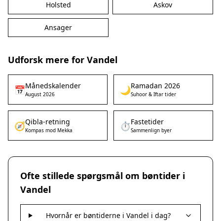
Holsted
Askov
Ansager
Udforsk mere for Vandel
Månedskalender
Ramadan 2026
📅
🌙
August 2026
Suhoor & Iftar tider
Qibla-retning
Fastetider
🧭
⏱️
Kompas mod Mekka
Sammenlign byer
Ofte stillede spørgsmål om bøntider i
Vandel
Hvornår er bøntiderne i Vandel i dag?