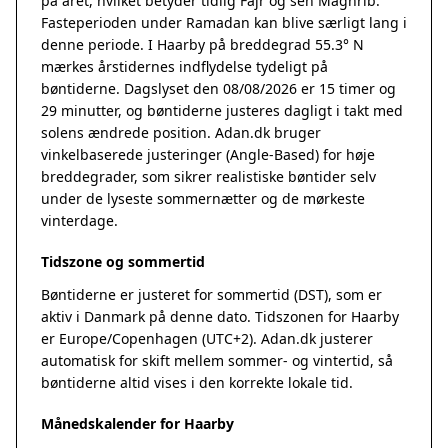
på året, hvilket betyder tidlig Fajr og sen Maghrib.
Fasteperioden under Ramadan kan blive særligt lang i
denne periode. I Haarby på breddegrad 55.3° N
mærkes årstidernes indflydelse tydeligt på
bøntiderne. Dagslyset den 08/08/2026 er 15 timer og
29 minutter, og bøntiderne justeres dagligt i takt med
solens ændrede position. Adan.dk bruger
vinkelbaserede justeringer (Angle-Based) for høje
breddegrader, som sikrer realistiske bøntider selv
under de lyseste sommernætter og de mørkeste
vinterdage.
Tidszone og sommertid
Bøntiderne er justeret for sommertid (DST), som er
aktiv i Danmark på denne dato. Tidszonen for Haarby
er Europe/Copenhagen (UTC+2). Adan.dk justerer
automatisk for skift mellem sommer- og vintertid, så
bøntiderne altid vises i den korrekte lokale tid.
Månedskalender for Haarby