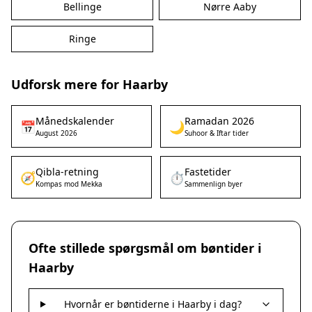
Bellinge
Nørre Aaby
Ringe
Udforsk mere for Haarby
Månedskalender
Ramadan 2026
📅
🌙
August 2026
Suhoor & Iftar tider
Qibla-retning
Fastetider
🧭
⏱️
Kompas mod Mekka
Sammenlign byer
Ofte stillede spørgsmål om bøntider i
Haarby
Hvornår er bøntiderne i Haarby i dag?