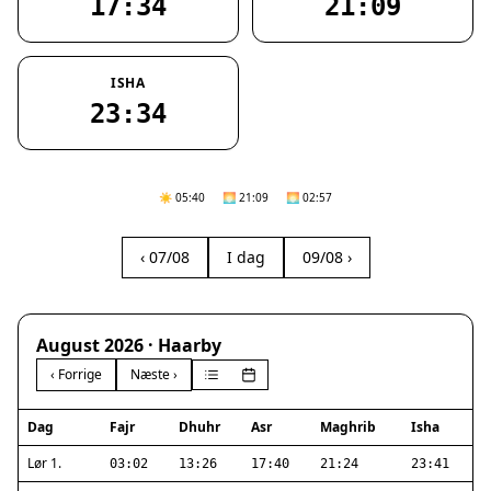
17:34
21:09
ISHA
23:34
☀️ 05:40
🌅 21:09
🌅 02:57
‹ 07/08
I dag
09/08 ›
August 2026 · Haarby
‹ Forrige
Næste ›
Dag
Fajr
Dhuhr
Asr
Maghrib
Isha
Lør 1.
03:02
13:26
17:40
21:24
23:41