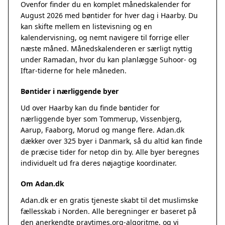
Ovenfor finder du en komplet månedskalender for
August 2026 med bøntider for hver dag i Haarby. Du
kan skifte mellem en listevisning og en
kalendervisning, og nemt navigere til forrige eller
næste måned. Månedskalenderen er særligt nyttig
under Ramadan, hvor du kan planlægge Suhoor- og
Iftar-tiderne for hele måneden.
Bøntider i nærliggende byer
Ud over Haarby kan du finde bøntider for
nærliggende byer som Tommerup, Vissenbjerg,
Aarup, Faaborg, Morud og mange flere. Adan.dk
dækker over 325 byer i Danmark, så du altid kan finde
de præcise tider for netop din by. Alle byer beregnes
individuelt ud fra deres nøjagtige koordinater.
Om Adan.dk
Adan.dk er en gratis tjeneste skabt til det muslimske
fællesskab i Norden. Alle beregninger er baseret på
den anerkendte
praytimes.org
-algoritme, og vi