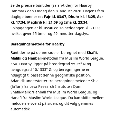
Se de præcise bøntider (salah-tider) for Haarby,
Danmark den Lørdag den 8. august 2026. Dagens fem
daglige bønner er:
Fajr kl. 03:07
,
Dhuhr kl. 13:25
,
Asr
kl. 17:34
,
Maghrib kl. 21:09
og
Isha kl. 23:34
.
Solopgangen er kl. 05:40 og solnedgangen kl. 21:09,
hvilket giver 15 timer og 29 minutter dagslys.
Beregningsmetode for Haarby
Bøntiderne på denne side er beregnet med
Shafii,
Maliki og Hanbali
-metoden fra Muslim World League,
KSA. Haarby ligger på breddegrad 55.25° N og
længdegrad 10.1333° Ø, og beregningerne er
nøjagtigt tilpasset denne geografiske position.
Adan.dk understøtter tre beregningsmetoder: Shia
(Ja'fari) fra Leva Research Institute i Qum,
Shafii/Maliki/Hanbali fra Muslim World League, og
Hanafi fra Muslim World League. Du kan skifte mellem
metoderne øverst på siden, og dit valg gemmes
automatisk.