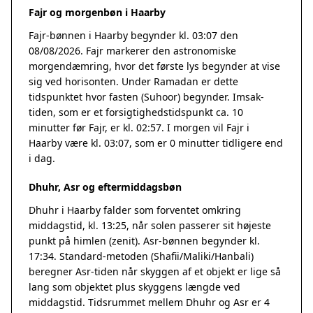
Fajr og morgenbøn i Haarby
Fajr-bønnen i Haarby begynder kl. 03:07 den
08/08/2026. Fajr markerer den astronomiske
morgendæmring, hvor det første lys begynder at vise
sig ved horisonten. Under Ramadan er dette
tidspunktet hvor fasten (Suhoor) begynder. Imsak-
tiden, som er et forsigtighedstidspunkt ca. 10
minutter før Fajr, er kl. 02:57. I morgen vil Fajr i
Haarby være kl. 03:07, som er 0 minutter tidligere end
i dag.
Dhuhr, Asr og eftermiddagsbøn
Dhuhr i Haarby falder som forventet omkring
middagstid, kl. 13:25, når solen passerer sit højeste
punkt på himlen (zenit). Asr-bønnen begynder kl.
17:34. Standard-metoden (Shafii/Maliki/Hanbali)
beregner Asr-tiden når skyggen af et objekt er lige så
lang som objektet plus skyggens længde ved
middagstid. Tidsrummet mellem Dhuhr og Asr er 4