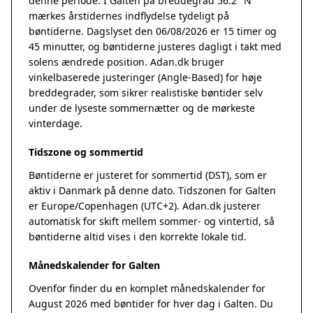
denne periode. I Galten på breddegrad 56.2° N
mærkes årstidernes indflydelse tydeligt på
bøntiderne. Dagslyset den 06/08/2026 er 15 timer og
45 minutter, og bøntiderne justeres dagligt i takt med
solens ændrede position. Adan.dk bruger
vinkelbaserede justeringer (Angle-Based) for høje
breddegrader, som sikrer realistiske bøntider selv
under de lyseste sommernætter og de mørkeste
vinterdage.
Tidszone og sommertid
Bøntiderne er justeret for sommertid (DST), som er
aktiv i Danmark på denne dato. Tidszonen for Galten
er Europe/Copenhagen (UTC+2). Adan.dk justerer
automatisk for skift mellem sommer- og vintertid, så
bøntiderne altid vises i den korrekte lokale tid.
Månedskalender for Galten
Ovenfor finder du en komplet månedskalender for
August 2026 med bøntider for hver dag i Galten. Du