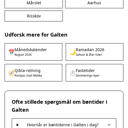
Mårslet
Aarhus
Risskov
Udforsk mere for Galten
Månedskalender
Ramadan 2026
📅
🌙
August 2026
Suhoor & Iftar tider
Qibla-retning
Fastetider
🧭
⏱️
Kompas mod Mekka
Sammenlign byer
Ofte stillede spørgsmål om bøntider i
Galten
Hvornår er bøntiderne i Galten i dag?