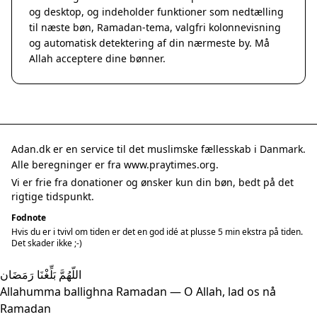
og desktop, og indeholder funktioner som nedtælling
til næste bøn, Ramadan-tema, valgfri kolonnevisning
og automatisk detektering af din nærmeste by. Må
Allah acceptere dine bønner.
Adan.dk er en service til det muslimske fællesskab i Danmark.
Alle beregninger er fra www.praytimes.org.
Vi er frie fra donationer og ønsker kun din bøn, bedt på det
rigtige tidspunkt.
Fodnote
Hvis du er i tvivl om tiden er det en god idé at plusse 5 min ekstra på tiden.
Det skader ikke ;-)
اللّهُمَّ بَلِّغْنَا رَمَضَان
Allahumma ballighna Ramadan — O Allah, lad os nå
Ramadan