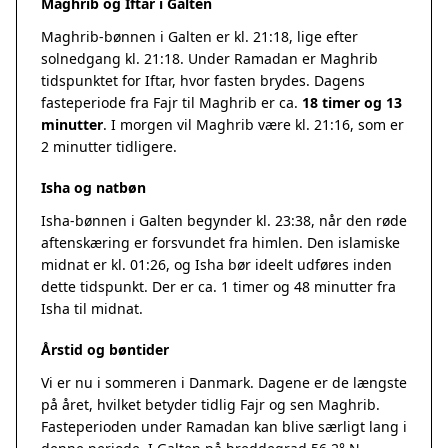
Maghrib og Iftar i Galten
Maghrib-bønnen i Galten er kl. 21:18, lige efter
solnedgang kl. 21:18. Under Ramadan er Maghrib
tidspunktet for Iftar, hvor fasten brydes. Dagens
fasteperiode fra Fajr til Maghrib er ca.
18 timer og 13
minutter
. I morgen vil Maghrib være kl. 21:16, som er
2 minutter tidligere.
Isha og natbøn
Isha-bønnen i Galten begynder kl. 23:38, når den røde
aftenskæring er forsvundet fra himlen. Den islamiske
midnat er kl. 01:26, og Isha bør ideelt udføres inden
dette tidspunkt. Der er ca. 1 timer og 48 minutter fra
Isha til midnat.
Årstid og bøntider
Vi er nu i sommeren i Danmark. Dagene er de længste
på året, hvilket betyder tidlig Fajr og sen Maghrib.
Fasteperioden under Ramadan kan blive særligt lang i