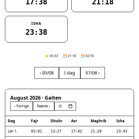
17:38
21:18
ISHA
23:38
☀️ 05:33
🌅 21:18
🌅 02:55
‹ 05/08
I dag
07/08 ›
August 2026 · Galten
‹ Forrige
Næste ›
Dag
Fajr
Dhuhr
Asr
Maghrib
Isha
Lør 1.
03:01
13:27
17:42
21:29
23:43