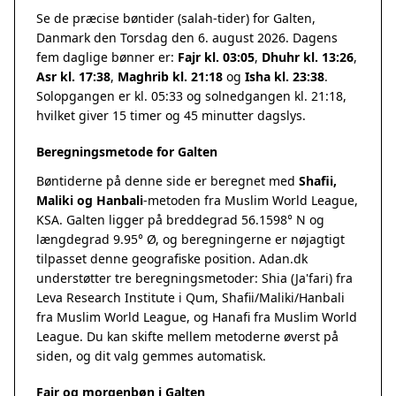
Se de præcise bøntider (salah-tider) for Galten,
Danmark den Torsdag den 6. august 2026. Dagens
fem daglige bønner er:
Fajr kl. 03:05
,
Dhuhr kl. 13:26
,
Asr kl. 17:38
,
Maghrib kl. 21:18
og
Isha kl. 23:38
.
Solopgangen er kl. 05:33 og solnedgangen kl. 21:18,
hvilket giver 15 timer og 45 minutter dagslys.
Beregningsmetode for Galten
Bøntiderne på denne side er beregnet med
Shafii,
Maliki og Hanbali
-metoden fra Muslim World League,
KSA. Galten ligger på breddegrad 56.1598° N og
længdegrad 9.95° Ø, og beregningerne er nøjagtigt
tilpasset denne geografiske position. Adan.dk
understøtter tre beregningsmetoder: Shia (Ja'fari) fra
Leva Research Institute i Qum, Shafii/Maliki/Hanbali
fra Muslim World League, og Hanafi fra Muslim World
League. Du kan skifte mellem metoderne øverst på
siden, og dit valg gemmes automatisk.
Fajr og morgenbøn i Galten