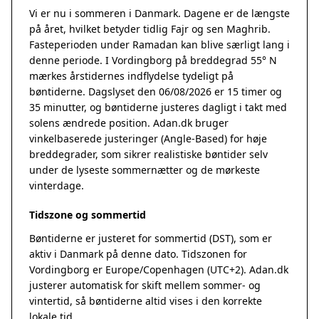
Vi er nu i sommeren i Danmark. Dagene er de længste
på året, hvilket betyder tidlig Fajr og sen Maghrib.
Fasteperioden under Ramadan kan blive særligt lang i
denne periode. I Vordingborg på breddegrad 55° N
mærkes årstidernes indflydelse tydeligt på
bøntiderne. Dagslyset den 06/08/2026 er 15 timer og
35 minutter, og bøntiderne justeres dagligt i takt med
solens ændrede position. Adan.dk bruger
vinkelbaserede justeringer (Angle-Based) for høje
breddegrader, som sikrer realistiske bøntider selv
under de lyseste sommernætter og de mørkeste
vinterdage.
Tidszone og sommertid
Bøntiderne er justeret for sommertid (DST), som er
aktiv i Danmark på denne dato. Tidszonen for
Vordingborg er Europe/Copenhagen (UTC+2). Adan.dk
justerer automatisk for skift mellem sommer- og
vintertid, så bøntiderne altid vises i den korrekte
lokale tid.