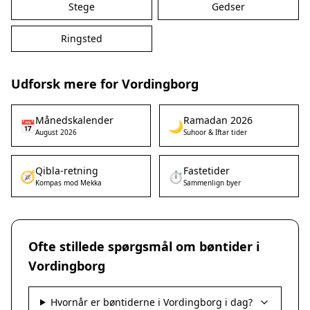
Stege
Gedser
Ringsted
Udforsk mere for Vordingborg
Månedskalender
Ramadan 2026
📅
🌙
August 2026
Suhoor & Iftar tider
Qibla-retning
Fastetider
🧭
⏱️
Kompas mod Mekka
Sammenlign byer
Ofte stillede spørgsmål om bøntider i
Vordingborg
Hvornår er bøntiderne i Vordingborg i dag?