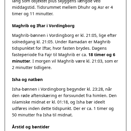
lang som objektet plus skyggens længde ved
middagstid. Tidsrummet mellem Dhuhr og Asr er 4
timer og 11 minutter.
Maghrib og Iftar i Vordingborg
Maghrib-bønnen i Vordingborg er kl. 21:05, lige efter
solnedgang kl. 21:05. Under Ramadan er Maghrib
tidspunktet for Iftar, hvor fasten brydes. Dagens
fasteperiode fra Fajr til Maghrib er ca.
18 timer og 6
minutter
. I morgen vil Maghrib være kl. 21:03, som er
2 minutter tidligere.
Isha og natbøn
Isha-bønnen i Vordingborg begynder kl. 23:28, når
den røde aftenskæring er forsvundet fra himlen. Den
islamiske midnat er kl. 01:18, og Isha bør ideelt
udføres inden dette tidspunkt. Der er ca. 1 timer og
50 minutter fra Isha til midnat.
Årstid og bøntider