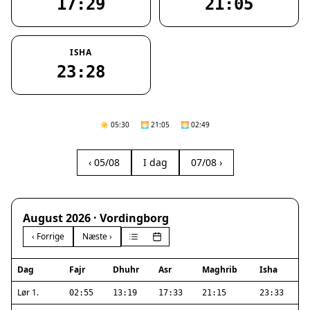
17:29
21:05
ISHA
23:28
☀️ 05:30
🌅 21:05
🌅 02:49
‹ 05/08
I dag
07/08 ›
August 2026 · Vordingborg
‹ Forrige
Næste ›
Dag
Fajr
Dhuhr
Asr
Maghrib
Isha
Lør 1.
02:55
13:19
17:33
21:15
23:33