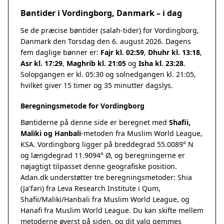
Bøntider i Vordingborg, Danmark – i dag
Se de præcise bøntider (salah-tider) for Vordingborg,
Danmark den Torsdag den 6. august 2026. Dagens
fem daglige bønner er:
Fajr kl. 02:59
,
Dhuhr kl. 13:18
,
Asr kl. 17:29
,
Maghrib kl. 21:05
og
Isha kl. 23:28
.
Solopgangen er kl. 05:30 og solnedgangen kl. 21:05,
hvilket giver 15 timer og 35 minutter dagslys.
Beregningsmetode for Vordingborg
Bøntiderne på denne side er beregnet med
Shafii,
Maliki og Hanbali
-metoden fra Muslim World League,
KSA. Vordingborg ligger på breddegrad 55.0089° N
og længdegrad 11.9094° Ø, og beregningerne er
nøjagtigt tilpasset denne geografiske position.
Adan.dk understøtter tre beregningsmetoder: Shia
(Ja'fari) fra Leva Research Institute i Qum,
Shafii/Maliki/Hanbali fra Muslim World League, og
Hanafi fra Muslim World League. Du kan skifte mellem
metoderne øverst på siden, og dit valg gemmes