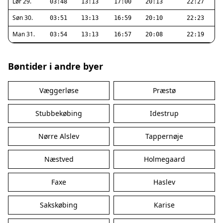
Lør 29.
03:48
13:13
17:00
20:13
22:27
Søn 30.
03:51
13:13
16:59
20:10
22:23
Man 31.
03:54
13:13
16:57
20:08
22:19
Bøntider i andre byer
Væggerløse
Præstø
Stubbekøbing
Idestrup
Nørre Alslev
Tappernøje
Næstved
Holmegaard
Faxe
Haslev
Sakskøbing
Karise