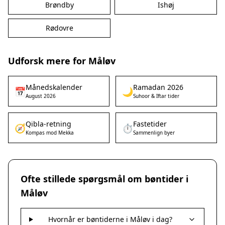
Brøndby
Ishøj
Rødovre
Udforsk mere for Måløv
Månedskalender
Ramadan 2026
📅
🌙
August 2026
Suhoor & Iftar tider
Qibla-retning
Fastetider
🧭
⏱️
Kompas mod Mekka
Sammenlign byer
Ofte stillede spørgsmål om bøntider i
Måløv
Hvornår er bøntiderne i Måløv i dag?