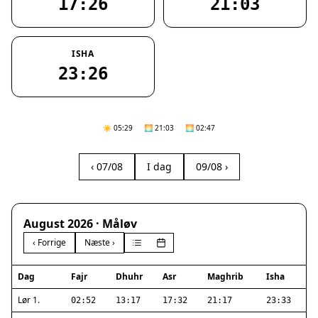
17:26
21:03
ISHA
23:26
☀️ 05:29
🌅 21:03
🌅 02:47
‹ 07/08
I dag
09/08 ›
August 2026 · Måløv
‹ Forrige
Næste ›
Dag
Fajr
Dhuhr
Asr
Maghrib
Isha
Lør 1.
02:52
13:17
17:32
21:17
23:33