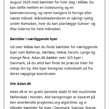
August 2026 med bøntider for hver dag i Måløv. Du
kan skifte mellem en listevisning og en
kalendervisning, og nemt navigere til forrige eller
næste måned. Månedskalenderen er særligt nyttig
under Ramadan, hvor du kan planlægge Suhoor- og
Iftar-tiderne for hele måneden.
Bøntider i nærliggende byer
Ud over Måløv kan du finde bøntider for nærliggende
byer som Ballerup, Værløse, Veksø, Farum, Lynge og
mange flere. Adan.dk dækker over 325 byer i
Danmark, så du altid kan finde de præcise tider for
netop din by. Alle byer beregnes individuelt ud fra
deres nøjagtige koordinater.
Om Adan.dk
Adan.dk er en gratis tjeneste skabt til det muslimske
fællesskab i Norden. Alle beregninger er baseret på
den anerkendte
praytimes.org
-algoritme, og vi
tilbyder bøntider for byer i Danmark, Sverige, Norge,