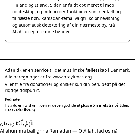
Finland og Island. Siden er fuldt optimeret til mobil
og desktop, og indeholder funktioner som nedtælling
til næste bøn, Ramadan-tema, valgfri kolonnevisning
og automatisk detektering af din nærmeste by. Må
Allah acceptere dine bønner.
Adan.dk er en service til det muslimske fællesskab i Danmark.
Alle beregninger er fra www.praytimes.org.
Vi er frie fra donationer og ønsker kun din bøn, bedt på det
rigtige tidspunkt.
Fodnote
Hvis du er i tvivl om tiden er det en god idé at plusse 5 min ekstra på tiden.
Det skader ikke ;-)
اللّهُمَّ بَلِّغْنَا رَمَضَان
Allahumma ballighna Ramadan — O Allah, lad os nå