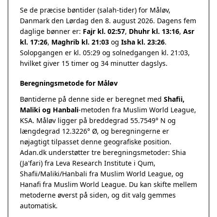
Se de præcise bøntider (salah-tider) for Måløv,
Danmark den Lørdag den 8. august 2026. Dagens fem
daglige bønner er:
Fajr kl. 02:57
,
Dhuhr kl. 13:16
,
Asr
kl. 17:26
,
Maghrib kl. 21:03
og
Isha kl. 23:26
.
Solopgangen er kl. 05:29 og solnedgangen kl. 21:03,
hvilket giver 15 timer og 34 minutter dagslys.
Beregningsmetode for Måløv
Bøntiderne på denne side er beregnet med
Shafii,
Maliki og Hanbali
-metoden fra Muslim World League,
KSA. Måløv ligger på breddegrad 55.7549° N og
længdegrad 12.3226° Ø, og beregningerne er
nøjagtigt tilpasset denne geografiske position.
Adan.dk understøtter tre beregningsmetoder: Shia
(Ja'fari) fra Leva Research Institute i Qum,
Shafii/Maliki/Hanbali fra Muslim World League, og
Hanafi fra Muslim World League. Du kan skifte mellem
metoderne øverst på siden, og dit valg gemmes
automatisk.