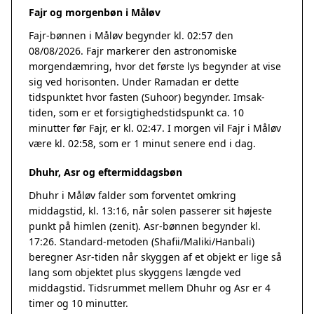
Fajr og morgenbøn i Måløv
Fajr-bønnen i Måløv begynder kl. 02:57 den
08/08/2026. Fajr markerer den astronomiske
morgendæmring, hvor det første lys begynder at vise
sig ved horisonten. Under Ramadan er dette
tidspunktet hvor fasten (Suhoor) begynder. Imsak-
tiden, som er et forsigtighedstidspunkt ca. 10
minutter før Fajr, er kl. 02:47. I morgen vil Fajr i Måløv
være kl. 02:58, som er 1 minut senere end i dag.
Dhuhr, Asr og eftermiddagsbøn
Dhuhr i Måløv falder som forventet omkring
middagstid, kl. 13:16, når solen passerer sit højeste
punkt på himlen (zenit). Asr-bønnen begynder kl.
17:26. Standard-metoden (Shafii/Maliki/Hanbali)
beregner Asr-tiden når skyggen af et objekt er lige så
lang som objektet plus skyggens længde ved
middagstid. Tidsrummet mellem Dhuhr og Asr er 4
timer og 10 minutter.