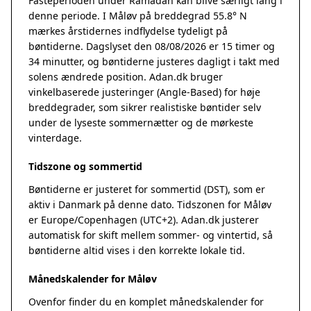
Fasteperioden under Ramadan kan blive særligt lang i
denne periode. I Måløv på breddegrad 55.8° N
mærkes årstidernes indflydelse tydeligt på
bøntiderne. Dagslyset den 08/08/2026 er 15 timer og
34 minutter, og bøntiderne justeres dagligt i takt med
solens ændrede position. Adan.dk bruger
vinkelbaserede justeringer (Angle-Based) for høje
breddegrader, som sikrer realistiske bøntider selv
under de lyseste sommernætter og de mørkeste
vinterdage.
Tidszone og sommertid
Bøntiderne er justeret for sommertid (DST), som er
aktiv i Danmark på denne dato. Tidszonen for Måløv
er Europe/Copenhagen (UTC+2). Adan.dk justerer
automatisk for skift mellem sommer- og vintertid, så
bøntiderne altid vises i den korrekte lokale tid.
Månedskalender for Måløv
Ovenfor finder du en komplet månedskalender for