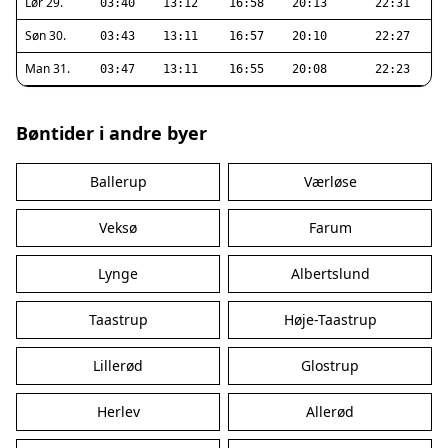
Lør 29.
03:40
13:12
16:58
20:13
22:31
Søn 30.
03:43
13:11
16:57
20:10
22:27
Man 31.
03:47
13:11
16:55
20:08
22:23
Bøntider i andre byer
Ballerup
Værløse
Veksø
Farum
Lynge
Albertslund
Taastrup
Høje-Taastrup
Lillerød
Glostrup
Herlev
Allerød