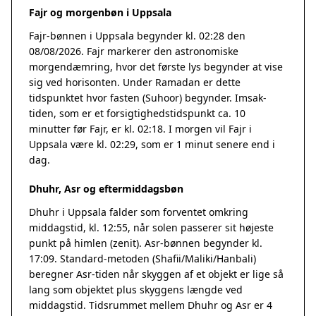
Fajr og morgenbøn i Uppsala
Fajr-bønnen i Uppsala begynder kl. 02:28 den
08/08/2026. Fajr markerer den astronomiske
morgendæmring, hvor det første lys begynder at vise
sig ved horisonten. Under Ramadan er dette
tidspunktet hvor fasten (Suhoor) begynder. Imsak-
tiden, som er et forsigtighedstidspunkt ca. 10
minutter før Fajr, er kl. 02:18. I morgen vil Fajr i
Uppsala være kl. 02:29, som er 1 minut senere end i
dag.
Dhuhr, Asr og eftermiddagsbøn
Dhuhr i Uppsala falder som forventet omkring
middagstid, kl. 12:55, når solen passerer sit højeste
punkt på himlen (zenit). Asr-bønnen begynder kl.
17:09. Standard-metoden (Shafii/Maliki/Hanbali)
beregner Asr-tiden når skyggen af et objekt er lige så
lang som objektet plus skyggens længde ved
middagstid. Tidsrummet mellem Dhuhr og Asr er 4