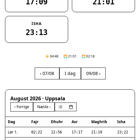
17:09
21:01
ISHA
23:13
☀️ 04:48
🌅 21:01
🌅 02:18
‹ 07/08
I dag
09/08 ›
August 2026 · Uppsala
‹ Forrige
Næste ›
Dag
Fajr
Dhuhr
Asr
Maghrib
Isha
Lør 1.
02:22
12:56
17:17
21:19
23:22