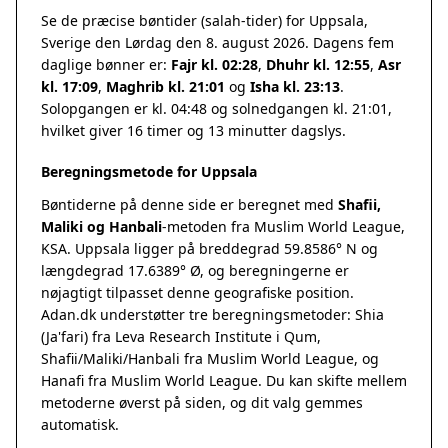
Se de præcise bøntider (salah-tider) for Uppsala,
Sverige den Lørdag den 8. august 2026. Dagens fem
daglige bønner er:
Fajr kl. 02:28
,
Dhuhr kl. 12:55
,
Asr
kl. 17:09
,
Maghrib kl. 21:01
og
Isha kl. 23:13
.
Solopgangen er kl. 04:48 og solnedgangen kl. 21:01,
hvilket giver 16 timer og 13 minutter dagslys.
Beregningsmetode for Uppsala
Bøntiderne på denne side er beregnet med
Shafii,
Maliki og Hanbali
-metoden fra Muslim World League,
KSA. Uppsala ligger på breddegrad 59.8586° N og
længdegrad 17.6389° Ø, og beregningerne er
nøjagtigt tilpasset denne geografiske position.
Adan.dk understøtter tre beregningsmetoder: Shia
(Ja'fari) fra Leva Research Institute i Qum,
Shafii/Maliki/Hanbali fra Muslim World League, og
Hanafi fra Muslim World League. Du kan skifte mellem
metoderne øverst på siden, og dit valg gemmes
automatisk.