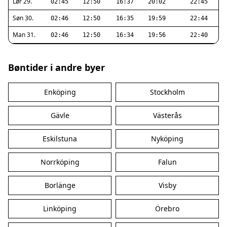
Lør 29.
02:45
12:50
16:37
20:02
22:45
Søn 30.
02:46
12:50
16:35
19:59
22:44
Man 31.
02:46
12:50
16:34
19:56
22:40
Bøntider i andre byer
Enköping
Stockholm
Gävle
Västerås
Eskilstuna
Nyköping
Norrköping
Falun
Borlänge
Visby
Linköping
Örebro