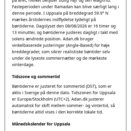
på året, hvilket betyder tidlig Fajr og sen Maghrib.
Fasteperioden under Ramadan kan blive særligt lang i
denne periode. I Uppsala på breddegrad 59.9° N
mærkes årstidernes indflydelse tydeligt på
bøntiderne. Dagslyset den 08/08/2026 er 16 timer og
13 minutter, og bøntiderne justeres dagligt i takt med
solens ændrede position. Adan.dk bruger
vinkelbaserede justeringer (Angle-Based) for høje
breddegrader, som sikrer realistiske bøntider selv
under de lyseste sommernætter og de mørkeste
vinterdage.
Tidszone og sommertid
Bøntiderne er justeret for sommertid (DST), som er
aktiv i Sverige på denne dato. Tidszonen for Uppsala
er Europe/Stockholm (UTC+2). Adan.dk justerer
automatisk for skift mellem sommer- og vintertid, så
bøntiderne altid vises i den korrekte lokale tid.
Månedskalender for Uppsala