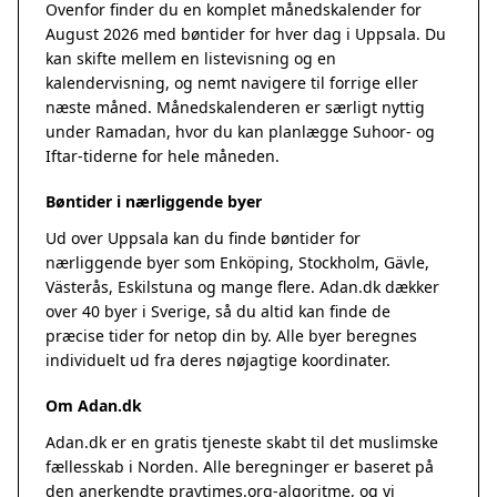
Ovenfor finder du en komplet månedskalender for
August 2026 med bøntider for hver dag i Uppsala. Du
kan skifte mellem en listevisning og en
kalendervisning, og nemt navigere til forrige eller
næste måned. Månedskalenderen er særligt nyttig
under Ramadan, hvor du kan planlægge Suhoor- og
Iftar-tiderne for hele måneden.
Bøntider i nærliggende byer
Ud over Uppsala kan du finde bøntider for
nærliggende byer som Enköping, Stockholm, Gävle,
Västerås, Eskilstuna og mange flere. Adan.dk dækker
over 40 byer i Sverige, så du altid kan finde de
præcise tider for netop din by. Alle byer beregnes
individuelt ud fra deres nøjagtige koordinater.
Om Adan.dk
Adan.dk er en gratis tjeneste skabt til det muslimske
fællesskab i Norden. Alle beregninger er baseret på
den anerkendte
praytimes.org
-algoritme, og vi