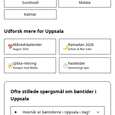
Sundsvall
Motala
Kalmar
Udforsk mere for Uppsala
Månedskalender
Ramadan 2026
📅
🌙
August 2026
Suhoor & Iftar tider
Qibla-retning
Fastetider
🧭
⏱️
Kompas mod Mekka
Sammenlign byer
Ofte stillede spørgsmål om bøntider i
Uppsala
Hvornår er bøntiderne i Uppsala i dag?