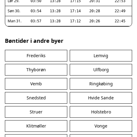
Lør 29.
03:50
13:28
17:15
20:31
22:53
Søn 30.
03:54
13:28
17:14
20:28
22:49
Man 31.
03:57
13:28
17:12
20:26
22:45
Bøntider i andre byer
Frederiks
Lemvig
Thyborøn
Ulfborg
Vemb
Ringkøbing
Snedsted
Hvide Sande
Struer
Holstebro
Klitmøller
Vonge