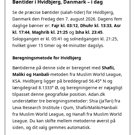
Bøntider i Hvidbjerg, Danmark – i dag
Se de præcise bøntider (salah-tider) for Hvidbjerg,
Danmark den Fredag den 7. august 2026. Dagens fem
daglige bønner er:
Fajr kl. 03:12
,
Dhuhr kl. 13:33
,
Asr
kl. 17:44
,
Maghrib kl. 21:25
og
Isha kl. 23:45
.
Solopgangen er kl. 05:41 og solnedgangen kl. 21:25,
hvilket giver 15 timer og 44 minutter dagslys.
Beregningsmetode for Hvidbjerg
Bøntiderne på denne side er beregnet med
Shafii,
Maliki og Hanbali
-metoden fra Muslim World League,
KSA. Hvidbjerg ligger på breddegrad 56.45° N og
længdegrad 8.1333° Ø, og beregningerne er nøjagtigt
tilpasset denne geografiske position. Adan.dk
understøtter tre beregningsmetoder: Shia (Ja'fari) fra
Leva Research Institute i Qum, Shafii/Maliki/Hanbali
fra Muslim World League, og Hanafi fra Muslim World
League. Du kan skifte mellem metoderne øverst på
siden, og dit valg gemmes automatisk.