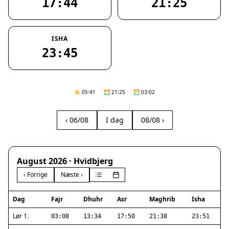
17:44
21:25
ISHA
23:45
☀️ 05:41
🌅 21:25
🌅 03:02
‹ 06/08
I dag
08/08 ›
August 2026 · Hvidbjerg
‹ Forrige
Næste ›
Dag
Fajr
Dhuhr
Asr
Maghrib
Isha
Lør 1.
03:08
13:34
17:50
21:38
23:51