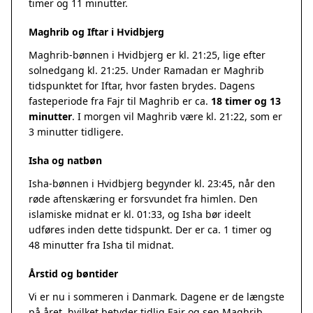
timer og 11 minutter.
Maghrib og Iftar i Hvidbjerg
Maghrib-bønnen i Hvidbjerg er kl. 21:25, lige efter
solnedgang kl. 21:25. Under Ramadan er Maghrib
tidspunktet for Iftar, hvor fasten brydes. Dagens
fasteperiode fra Fajr til Maghrib er ca.
18 timer og 13
minutter
. I morgen vil Maghrib være kl. 21:22, som er
3 minutter tidligere.
Isha og natbøn
Isha-bønnen i Hvidbjerg begynder kl. 23:45, når den
røde aftenskæring er forsvundet fra himlen. Den
islamiske midnat er kl. 01:33, og Isha bør ideelt
udføres inden dette tidspunkt. Der er ca. 1 timer og
48 minutter fra Isha til midnat.
Årstid og bøntider
Vi er nu i sommeren i Danmark. Dagene er de længste
på året, hvilket betyder tidlig Fajr og sen Maghrib.