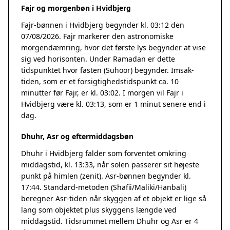
Fajr og morgenbøn i Hvidbjerg
Fajr-bønnen i Hvidbjerg begynder kl. 03:12 den
07/08/2026. Fajr markerer den astronomiske
morgendæmring, hvor det første lys begynder at vise
sig ved horisonten. Under Ramadan er dette
tidspunktet hvor fasten (Suhoor) begynder. Imsak-
tiden, som er et forsigtighedstidspunkt ca. 10
minutter før Fajr, er kl. 03:02. I morgen vil Fajr i
Hvidbjerg være kl. 03:13, som er 1 minut senere end i
dag.
Dhuhr, Asr og eftermiddagsbøn
Dhuhr i Hvidbjerg falder som forventet omkring
middagstid, kl. 13:33, når solen passerer sit højeste
punkt på himlen (zenit). Asr-bønnen begynder kl.
17:44. Standard-metoden (Shafii/Maliki/Hanbali)
beregner Asr-tiden når skyggen af et objekt er lige så
lang som objektet plus skyggens længde ved
middagstid. Tidsrummet mellem Dhuhr og Asr er 4