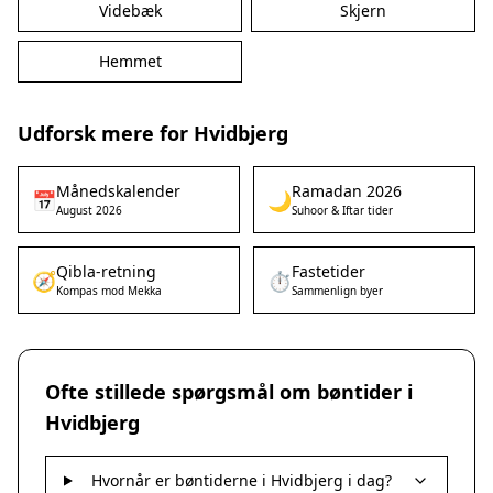
Videbæk
Skjern
Hemmet
Udforsk mere for Hvidbjerg
Månedskalender
Ramadan 2026
📅
🌙
August 2026
Suhoor & Iftar tider
Qibla-retning
Fastetider
🧭
⏱️
Kompas mod Mekka
Sammenlign byer
Ofte stillede spørgsmål om bøntider i
Hvidbjerg
Hvornår er bøntiderne i Hvidbjerg i dag?