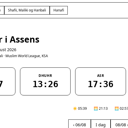
)
Shafii, Maliki og Hanbali
Hanafi
 i Assens
ust 2026
bali · Muslim World League, KSA
DHUHR
ASR
7
13:26
17:36
☀️ 05:39
🌅 21:13
🌅 02:5
‹ 06/08
I dag
08/08 