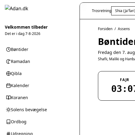
Trosretning
Shia (Ja'fari
Velkommen tilbeder
Forsiden
/
Assens
Det er i dag
7-8-2026
Bøntider
Bøntider
Fredag den 7. aug
Shafii, Maliki og Han
Ramadan
Qibla
FAJR
Kalender
03:0
Koranen
Solens bevægelse
Ordbog
Udregning