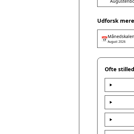
Augustenb
Udforsk mere
Månedskale
📅
August 2026
Ofte still