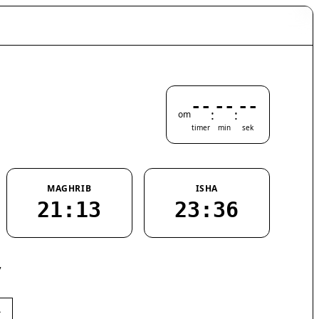
--
--
--
:
:
om
timer
min
sek
MAGHRIB
ISHA
21:13
23:36
7
›