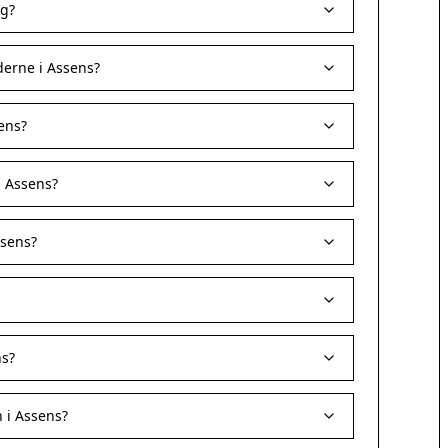
ag?
erne i Assens?
ens?
i Assens?
ssens?
ns?
 i Assens?