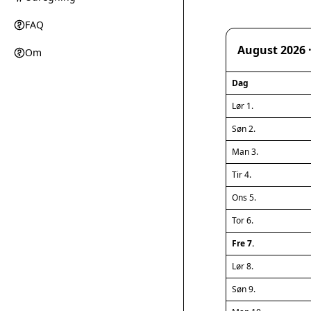
FAQ
August 2026 
Om
Dag
Lør 1.
Søn 2.
Man 3.
Tir 4.
Ons 5.
Tor 6.
Fre 7.
Lør 8.
Søn 9.