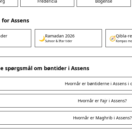
org
Fredericia
Bogense
 for Assens
nder
Ramadan 2026
Qibla-r
🌙
🧭
Suhoor & Iftar tider
Kompas mo
ede spørgsmål om bøntider i Assens
Hvornår er bøntiderne i Assens i 
Hvornår er Fajr i Assens?
Hvornår er Maghrib i Assens?