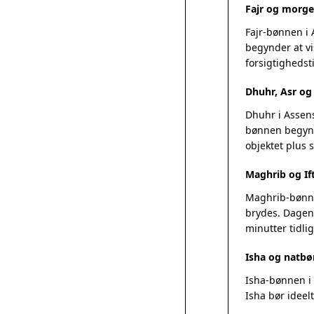
Fajr og morge
Fajr-bønnen i
begynder at vi
forsigtighedsti
Dhuhr, Asr o
Dhuhr i Assens
bønnen begynde
objektet plus
Maghrib og Ift
Maghrib-bønnen
brydes. Dagens
minutter tidlig
Isha og natbø
Isha-bønnen i 
Isha bør ideel