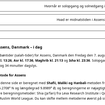
Hvornår er solopgang og solnedgang 
Hvad er midnatstiden i Assens
Assens, Danmark – i dag
 bøntider (salah-tider) for Assens, Danmark den Fredag den 7. au
l. 13:26
,
Asr kl. 17:36
,
Maghrib kl. 21:13
og
Isha kl. 23:36
. Solopga
 og 34 minutter dagslys.
tode for Assens
 denne side er beregnet med
Shafii, Maliki og Hanbali
-metoden fr
.2708° N og længdegrad 9.8989° Ø, og beregningerne er nøjagtigt 
re beregningsmetoder: Shia (Ja'fari) fra Leva Research Institute i 
 Muslim World League. Du kan skifte mellem metoderne øverst på s