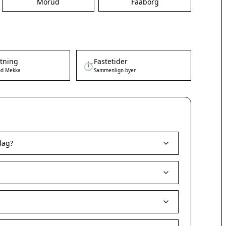
Morud
Faaborg
etning
Fastetider
⏱️
d Mekka
Sammenlign byer
dag?