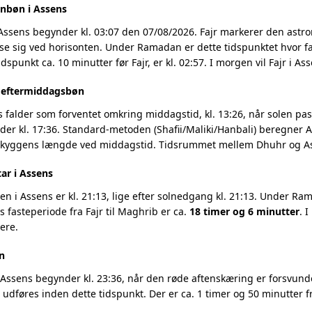
nbøn i Assens
 Assens begynder kl. 03:07 den 07/08/2026. Fajr markerer den ast
se sig ved horisonten. Under Ramadan er dette tidspunktet hvor fa
dspunkt ca. 10 minutter før Fajr, er kl. 02:57. I morgen vil Fajr i A
g eftermiddagsbøn
 falder som forventet omkring middagstid, kl. 13:26, når solen pass
r kl. 17:36. Standard-metoden (Shafii/Maliki/Hanbali) beregner As
 skyggens længde ved middagstid. Tidsrummet mellem Dhuhr og Asr
ar i Assens
 i Assens er kl. 21:13, lige efter solnedgang kl. 21:13. Under Ram
 fasteperiode fra Fajr til Maghrib er ca.
18 timer og 6 minutter
. 
ere.
n
Assens begynder kl. 23:36, når den røde aftenskæring er forsvundet
t udføres inden dette tidspunkt. Der er ca. 1 timer og 50 minutter fr