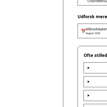
Charlottenl
Udforsk mere 
Månedskale
📅
August 2026
Ofte stille