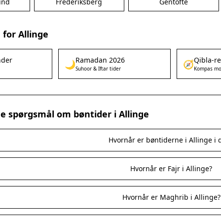
und
Frederiksberg
Gentofte
for Allinge
nder
Ramadan 2026
Qibla-r
🌙
🧭
Suhoor & Iftar tider
Kompas mo
de spørgsmål om bøntider i Allinge
Hvornår er bøntiderne i Allinge i 
Hvornår er Fajr i Allinge?
Hvornår er Maghrib i Allinge?