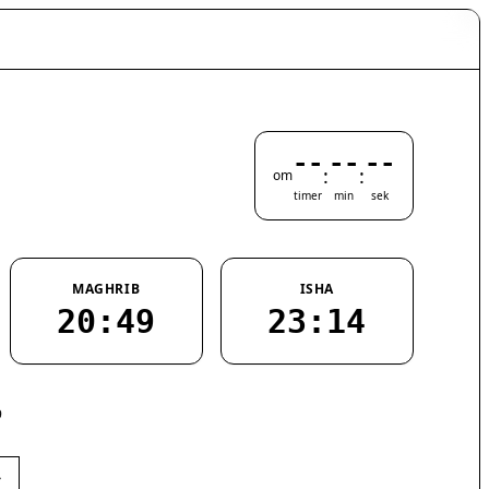
--
--
--
:
:
om
timer
min
sek
MAGHRIB
ISHA
20:49
23:14
9
›