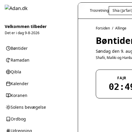
Trosretning
Shia (Ja'fari
Velkommen tilbeder
Forsiden
/
Allinge
Det er i dag
9-8-2026
Bøntider
Bøntider
Søndag den 9. au
Shafii, Maliki og Han
Ramadan
Qibla
FAJR
Kalender
02:4
Koranen
Solens bevægelse
Ordbog
Udregning