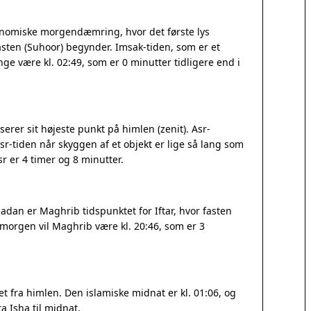
ronomiske morgendæmring, hvor det første lys
sten (Suhoor) begynder. Imsak-tiden, som er et
linge være kl. 02:49, som er 0 minutter tidligere end i
erer sit højeste punkt på himlen (zenit). Asr-
r-tiden når skyggen af et objekt er lige så lang som
 er 4 timer og 8 minutter.
adan er Maghrib tidspunktet for Iftar, hvor fasten
I morgen vil Maghrib være kl. 20:46, som er 3
t fra himlen. Den islamiske midnat er kl. 01:06, og
a Isha til midnat.