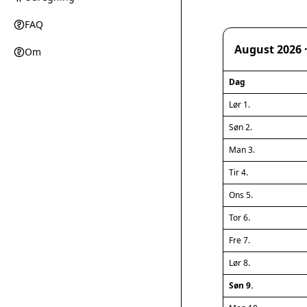
FAQ
August 2026 ·
Om
Dag
Lør 1.
Søn 2.
Man 3.
Tir 4.
Ons 5.
Tor 6.
Fre 7.
Lør 8.
Søn 9.