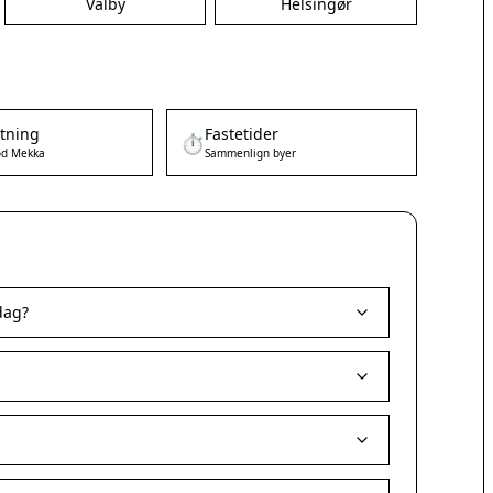
Valby
Helsingør
etning
Fastetider
⏱️
d Mekka
Sammenlign byer
dag?