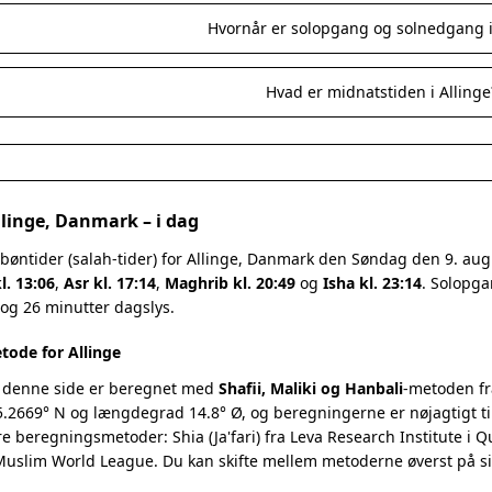
Hvornår er solopgang og solnedgang i
Hvad er midnatstiden i Allinge
llinge, Danmark – i dag
bøntider (salah-tider) for Allinge, Danmark den Søndag den 9. au
l. 13:06
,
Asr kl. 17:14
,
Maghrib kl. 20:49
og
Isha kl. 23:14
. Solopga
 og 26 minutter dagslys.
ode for Allinge
 denne side er beregnet med
Shafii, Maliki og Hanbali
-metoden fr
.2669° N og længdegrad 14.8° Ø, og beregningerne er nøjagtigt ti
re beregningsmetoder: Shia (Ja'fari) fra Leva Research Institute i 
 Muslim World League. Du kan skifte mellem metoderne øverst på s