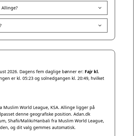
 Allinge?
?
gust 2026. Dagens fem daglige bønner er:
Fajr kl.
ngen er kl. 05:23 og solnedgangen kl. 20:49, hvilket
a Muslim World League, KSA. Allinge ligger på
lpasset denne geografiske position. Adan.dk
Qum, Shafii/Maliki/Hanbali fra Muslim World League,
iden, og dit valg gemmes automatisk.