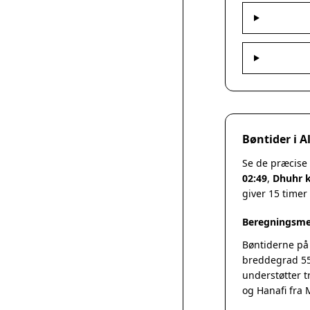
Bøntider i A
Se de præcise 
02:49
,
Dhuhr k
giver 15 timer
Beregningsmet
Bøntiderne på
breddegrad 55
understøtter t
og Hanafi fra