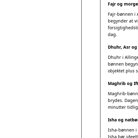
Fajr og morge
Fajr-bønnen i 
begynder at vi
forsigtighedsti
dag.
Dhuhr, Asr o
Dhuhr i Alling
bønnen begynde
objektet plus
Maghrib og Ift
Maghrib-bønnen
brydes. Dagens
minutter tidlig
Isha og natbø
Isha-bønnen i 
Isha bør ideel