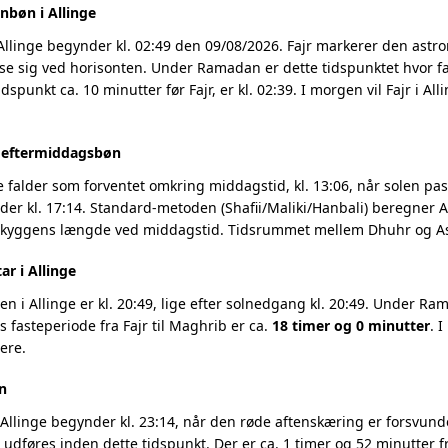
nbøn i Allinge
Allinge begynder kl. 02:49 den 09/08/2026. Fajr markerer den ast
se sig ved horisonten. Under Ramadan er dette tidspunktet hvor fa
dspunkt ca. 10 minutter før Fajr, er kl. 02:39. I morgen vil Fajr i Al
g eftermiddagsbøn
e falder som forventet omkring middagstid, kl. 13:06, når solen pass
r kl. 17:14. Standard-metoden (Shafii/Maliki/Hanbali) beregner As
 skyggens længde ved middagstid. Tidsrummet mellem Dhuhr og Asr
ar i Allinge
 i Allinge er kl. 20:49, lige efter solnedgang kl. 20:49. Under Ram
 fasteperiode fra Fajr til Maghrib er ca.
18 timer og 0 minutter
. 
ere.
n
Allinge begynder kl. 23:14, når den røde aftenskæring er forsvunde
t udføres inden dette tidspunkt. Der er ca. 1 timer og 52 minutter fr