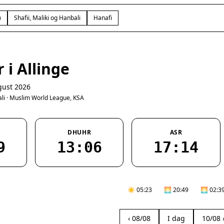
)
Shafii, Maliki og Hanbali
Hanafi
 i Allinge
gust 2026
bali · Muslim World League, KSA
DHUHR
ASR
9
13:06
17:14
☀️ 05:23
🌅 20:49
🌅 02:3
‹ 08/08
I dag
10/08 