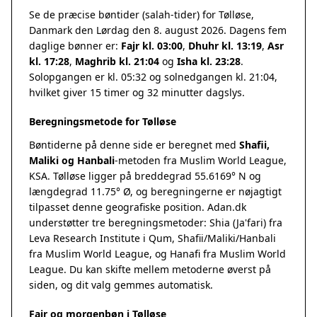
Se de præcise bøntider (salah-tider) for Tølløse,
Danmark den Lørdag den 8. august 2026. Dagens fem
daglige bønner er:
Fajr kl. 03:00
,
Dhuhr kl. 13:19
,
Asr
kl. 17:28
,
Maghrib kl. 21:04
og
Isha kl. 23:28
.
Solopgangen er kl. 05:32 og solnedgangen kl. 21:04,
hvilket giver 15 timer og 32 minutter dagslys.
Beregningsmetode for Tølløse
Bøntiderne på denne side er beregnet med
Shafii,
Maliki og Hanbali
-metoden fra Muslim World League,
KSA. Tølløse ligger på breddegrad 55.6169° N og
længdegrad 11.75° Ø, og beregningerne er nøjagtigt
tilpasset denne geografiske position. Adan.dk
understøtter tre beregningsmetoder: Shia (Ja'fari) fra
Leva Research Institute i Qum, Shafii/Maliki/Hanbali
fra Muslim World League, og Hanafi fra Muslim World
League. Du kan skifte mellem metoderne øverst på
siden, og dit valg gemmes automatisk.
Fajr og morgenbøn i Tølløse