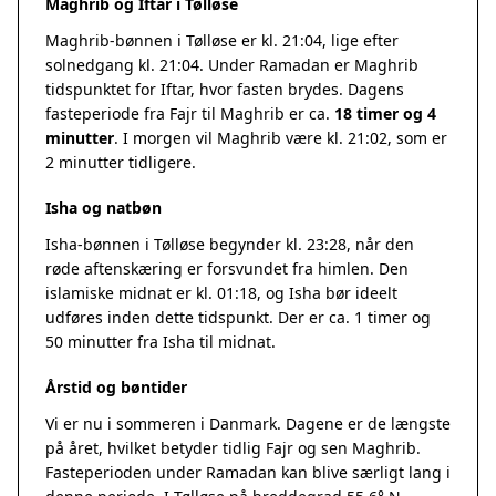
Maghrib og Iftar i Tølløse
Maghrib-bønnen i Tølløse er kl. 21:04, lige efter
solnedgang kl. 21:04. Under Ramadan er Maghrib
tidspunktet for Iftar, hvor fasten brydes. Dagens
fasteperiode fra Fajr til Maghrib er ca.
18 timer og 4
minutter
. I morgen vil Maghrib være kl. 21:02, som er
2 minutter tidligere.
Isha og natbøn
Isha-bønnen i Tølløse begynder kl. 23:28, når den
røde aftenskæring er forsvundet fra himlen. Den
islamiske midnat er kl. 01:18, og Isha bør ideelt
udføres inden dette tidspunkt. Der er ca. 1 timer og
50 minutter fra Isha til midnat.
Årstid og bøntider
Vi er nu i sommeren i Danmark. Dagene er de længste
på året, hvilket betyder tidlig Fajr og sen Maghrib.
Fasteperioden under Ramadan kan blive særligt lang i