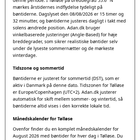
denne periode. I Tølløse på breddegrad 55.6° N
mærkes årstidernes indflydelse tydeligt på
bøntiderne. Dagslyset den 08/08/2026 er 15 timer og
32 minutter, og bøntiderne justeres dagligt i takt med
solens ændrede position. Adan.dk bruger
vinkelbaserede justeringer (Angle-Based) for høje
breddegrader, som sikrer realistiske bøntider selv
under de lyseste sommernætter og de mørkeste
vinterdage.
Tidszone og sommertid
Bøntiderne er justeret for sommertid (DST), som er
aktiv i Danmark på denne dato. Tidszonen for Tølløse
er Europe/Copenhagen (UTC+2). Adan.dk justerer
automatisk for skift mellem sommer- og vintertid, så
bøntiderne altid vises i den korrekte lokale tid.
Månedskalender for Tølløse
Ovenfor finder du en komplet månedskalender for
August 2026 med bøntider for hver dag i Tølløse. Du