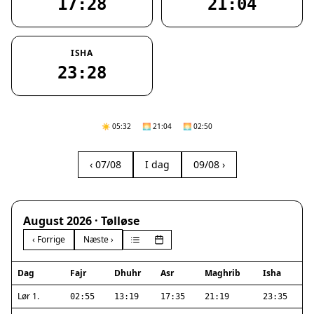
17:28
21:04
ISHA
23:28
☀️ 05:32
🌅 21:04
🌅 02:50
‹ 07/08
I dag
09/08 ›
August 2026 · Tølløse
‹ Forrige
Næste ›
Dag
Fajr
Dhuhr
Asr
Maghrib
Isha
Lør 1.
02:55
13:19
17:35
21:19
23:35