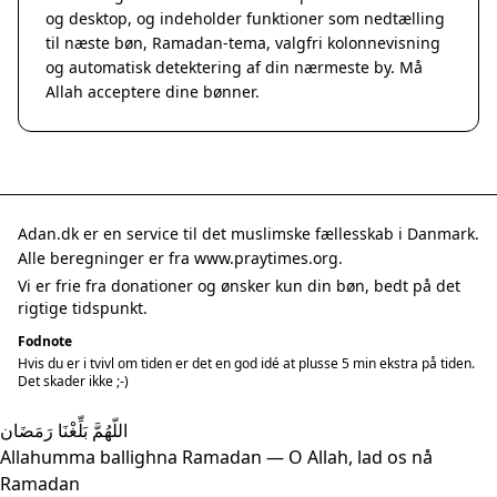
og desktop, og indeholder funktioner som nedtælling
til næste bøn, Ramadan-tema, valgfri kolonnevisning
og automatisk detektering af din nærmeste by. Må
Allah acceptere dine bønner.
Adan.dk er en service til det muslimske fællesskab i Danmark.
Alle beregninger er fra www.praytimes.org.
Vi er frie fra donationer og ønsker kun din bøn, bedt på det
rigtige tidspunkt.
Fodnote
Hvis du er i tvivl om tiden er det en god idé at plusse 5 min ekstra på tiden.
Det skader ikke ;-)
اللّهُمَّ بَلِّغْنَا رَمَضَان
Allahumma ballighna Ramadan — O Allah, lad os nå
Ramadan