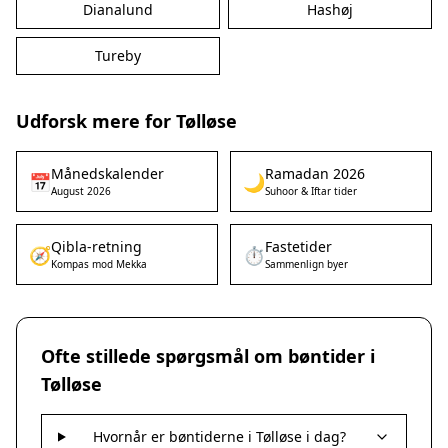
Dianalund
Hashøj
Tureby
Udforsk mere for Tølløse
Månedskalender
Ramadan 2026
📅
🌙
August 2026
Suhoor & Iftar tider
Qibla-retning
Fastetider
🧭
⏱️
Kompas mod Mekka
Sammenlign byer
Ofte stillede spørgsmål om bøntider i
Tølløse
Hvornår er bøntiderne i Tølløse i dag?