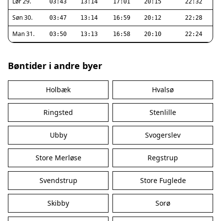
Lør 29.
03:43
13:14
17:01
20:15
22:32
Søn 30.
03:47
13:14
16:59
20:12
22:28
Man 31.
03:50
13:13
16:58
20:10
22:24
Bøntider i andre byer
Holbæk
Hvalsø
Ringsted
Stenlille
Ubby
Svogerslev
Store Merløse
Regstrup
Svendstrup
Store Fuglede
Skibby
Sorø