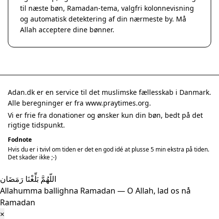
til næste bøn, Ramadan-tema, valgfri kolonnevisning
og automatisk detektering af din nærmeste by. Må
Allah acceptere dine bønner.
Adan.dk er en service til det muslimske fællesskab i Danmark.
Alle beregninger er fra www.praytimes.org.
Vi er frie fra donationer og ønsker kun din bøn, bedt på det
rigtige tidspunkt.
Fodnote
Hvis du er i tvivl om tiden er det en god idé at plusse 5 min ekstra på tiden.
Det skader ikke ;-)
اللّهُمَّ بَلِّغْنَا رَمَضَان
Allahumma ballighna Ramadan — O Allah, lad os nå
Ramadan
×