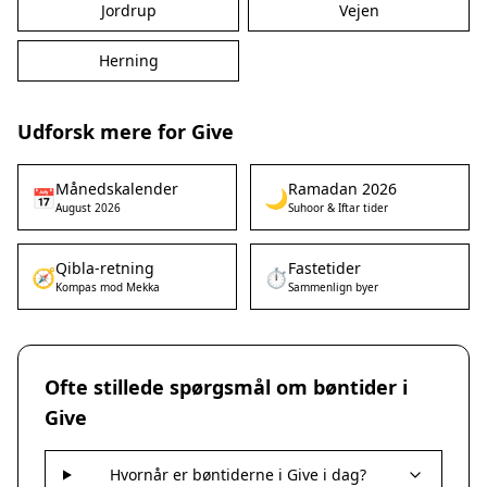
Jordrup
Vejen
Herning
Udforsk mere for Give
Månedskalender
Ramadan 2026
📅
🌙
August 2026
Suhoor & Iftar tider
Qibla-retning
Fastetider
🧭
⏱️
Kompas mod Mekka
Sammenlign byer
Ofte stillede spørgsmål om bøntider i
Give
Hvornår er bøntiderne i Give i dag?