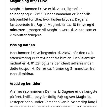
Maghrib og Iftar i Give
Maghrib-bønnen i Give er kl. 21:11, lige efter
solnedgang kl. 21:11. Under Ramadan er Maghrib
tidspunktet for Iftar, hvor fasten brydes. Dagens
fasteperiode fra Fajr til Maghrib er ca.
18 timer og 0
minutter
. I morgen vil Maghrib være kl. 21:09, som er
2 minutter tidligere.
Isha og natbøn
Isha-bønnen i Give begynder kl. 23:37, når den røde
aftenskæring er forsvundet fra himlen. Den islamiske
midnat er kl. 01:28, og Isha bør ideelt udføres inden
dette tidspunkt. Der er ca. 1 timer og 51 minutter fra
Isha til midnat.
Årstid og bøntider
Vi er nu i sommeren i Danmark. Dagene er de længste
på året, hvilket betyder tidlig Fajr og sen Maghrib.
Fasteperioden under Ramadan kan blive særligt lang i