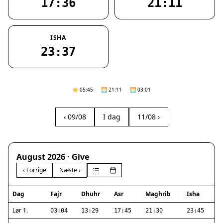
17:36
21:11
ISHA
23:37
☀️ 05:45
🌅 21:11
🌅 03:01
‹ 09/08
I dag
11/08 ›
August 2026 · Give
‹ Forrige
Næste ›
Dag
Fajr
Dhuhr
Asr
Maghrib
Isha
Lør 1.
03:04
13:29
17:45
21:30
23:45