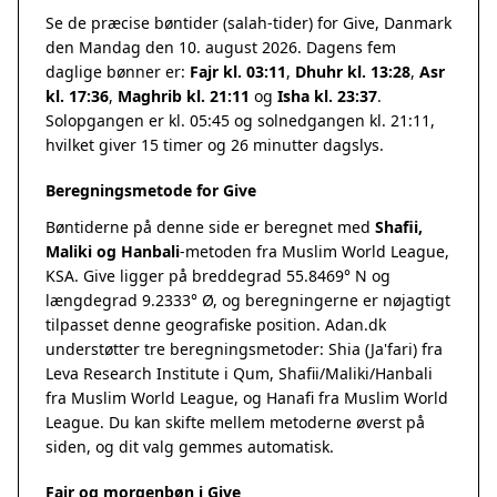
Se de præcise bøntider (salah-tider) for Give, Danmark
den Mandag den 10. august 2026. Dagens fem
daglige bønner er:
Fajr kl. 03:11
,
Dhuhr kl. 13:28
,
Asr
kl. 17:36
,
Maghrib kl. 21:11
og
Isha kl. 23:37
.
Solopgangen er kl. 05:45 og solnedgangen kl. 21:11,
hvilket giver 15 timer og 26 minutter dagslys.
Beregningsmetode for Give
Bøntiderne på denne side er beregnet med
Shafii,
Maliki og Hanbali
-metoden fra Muslim World League,
KSA. Give ligger på breddegrad 55.8469° N og
længdegrad 9.2333° Ø, og beregningerne er nøjagtigt
tilpasset denne geografiske position. Adan.dk
understøtter tre beregningsmetoder: Shia (Ja'fari) fra
Leva Research Institute i Qum, Shafii/Maliki/Hanbali
fra Muslim World League, og Hanafi fra Muslim World
League. Du kan skifte mellem metoderne øverst på
siden, og dit valg gemmes automatisk.
Fajr og morgenbøn i Give