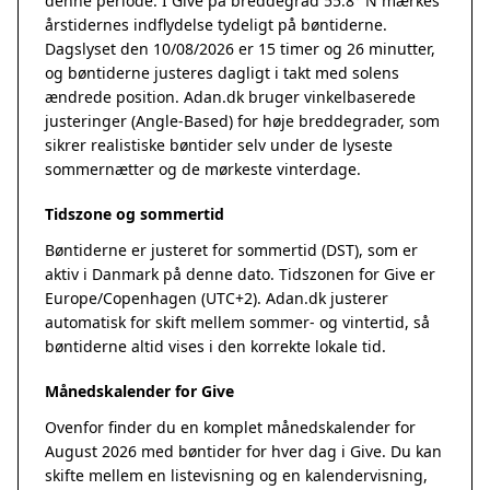
denne periode. I Give på breddegrad 55.8° N mærkes
årstidernes indflydelse tydeligt på bøntiderne.
Dagslyset den 10/08/2026 er 15 timer og 26 minutter,
og bøntiderne justeres dagligt i takt med solens
ændrede position. Adan.dk bruger vinkelbaserede
justeringer (Angle-Based) for høje breddegrader, som
sikrer realistiske bøntider selv under de lyseste
sommernætter og de mørkeste vinterdage.
Tidszone og sommertid
Bøntiderne er justeret for sommertid (DST), som er
aktiv i Danmark på denne dato. Tidszonen for Give er
Europe/Copenhagen (UTC+2). Adan.dk justerer
automatisk for skift mellem sommer- og vintertid, så
bøntiderne altid vises i den korrekte lokale tid.
Månedskalender for Give
Ovenfor finder du en komplet månedskalender for
August 2026 med bøntider for hver dag i Give. Du kan
skifte mellem en listevisning og en kalendervisning,