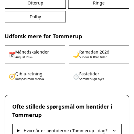
Otterup
Ringe
Dalby
Udforsk mere for Tommerup
Månedskalender
Ramadan 2026
📅
🌙
August 2026
Suhoor & Iftar tider
Qibla-retning
Fastetider
🧭
⏱️
Kompas mod Mekka
Sammenlign byer
Ofte stillede spørgsmål om bøntider i
Tommerup
Hvornår er bøntiderne i Tommerup i dag?