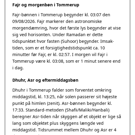
Fajr og morgenbøn i Tommerup
Fajr-bønnen i Tommerup begynder kl. 03:07 den
09/08/2026. Fajr markerer den astronomiske
morgendæmring, hvor det første lys begynder at vise
sig ved horisonten. Under Ramadan er dette
tidspunktet hvor fasten (Suhoor) begynder. Imsak-
tiden, som er et forsigtighedstidspunkt ca. 10
minutter før Fajr, er kl. 02:57. I morgen vil Fajr i
Tommerup være kl. 03:08, som er 1 minut senere end
i dag.
Dhuhr, Asr og eftermiddagsbøn
Dhuhr i Tommerup falder som forventet omkring
middagstid, kl. 13:25, når solen passerer sit højeste
punkt på himlen (zenit). Asr-bønnen begynder kl.
17:33. Standard-metoden (Shafii/Maliki/Hanbali)
beregner Asr-tiden når skyggen af et objekt er lige så
lang som objektet plus skyggens længde ved
middagstid. Tidsrummet mellem Dhuhr og Asr er 4