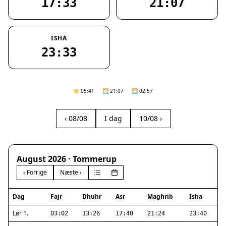
17:33
21:07
ISHA
23:33
☀️ 05:41
🌅 21:07
🌅 02:57
‹ 08/08
I dag
10/08 ›
August 2026 · Tommerup
‹ Forrige
Næste ›
Dag
Fajr
Dhuhr
Asr
Maghrib
Isha
Lør 1.
03:02
13:26
17:40
21:24
23:40