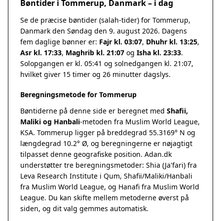
Bøntider i Tommerup, Danmark – i dag
Se de præcise bøntider (salah-tider) for Tommerup,
Danmark den Søndag den 9. august 2026. Dagens
fem daglige bønner er:
Fajr kl. 03:07
,
Dhuhr kl. 13:25
,
Asr kl. 17:33
,
Maghrib kl. 21:07
og
Isha kl. 23:33
.
Solopgangen er kl. 05:41 og solnedgangen kl. 21:07,
hvilket giver 15 timer og 26 minutter dagslys.
Beregningsmetode for Tommerup
Bøntiderne på denne side er beregnet med
Shafii,
Maliki og Hanbali
-metoden fra Muslim World League,
KSA. Tommerup ligger på breddegrad 55.3169° N og
længdegrad 10.2° Ø, og beregningerne er nøjagtigt
tilpasset denne geografiske position. Adan.dk
understøtter tre beregningsmetoder: Shia (Ja'fari) fra
Leva Research Institute i Qum, Shafii/Maliki/Hanbali
fra Muslim World League, og Hanafi fra Muslim World
League. Du kan skifte mellem metoderne øverst på
siden, og dit valg gemmes automatisk.