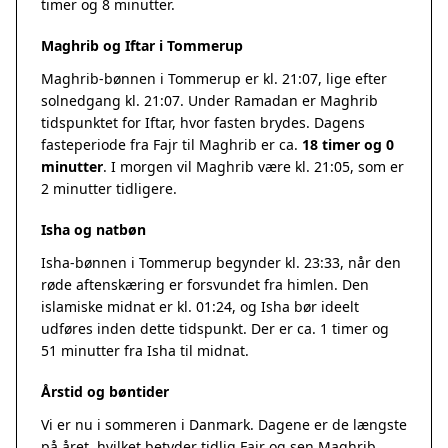
timer og 8 minutter.
Maghrib og Iftar i Tommerup
Maghrib-bønnen i Tommerup er kl. 21:07, lige efter
solnedgang kl. 21:07. Under Ramadan er Maghrib
tidspunktet for Iftar, hvor fasten brydes. Dagens
fasteperiode fra Fajr til Maghrib er ca.
18 timer og 0
minutter
. I morgen vil Maghrib være kl. 21:05, som er
2 minutter tidligere.
Isha og natbøn
Isha-bønnen i Tommerup begynder kl. 23:33, når den
røde aftenskæring er forsvundet fra himlen. Den
islamiske midnat er kl. 01:24, og Isha bør ideelt
udføres inden dette tidspunkt. Der er ca. 1 timer og
51 minutter fra Isha til midnat.
Årstid og bøntider
Vi er nu i sommeren i Danmark. Dagene er de længste
på året, hvilket betyder tidlig Fajr og sen Maghrib.