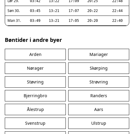
Lør 29.
03:42
13:22
17:09
20:25
22:48
Søn 30.
03:45
13:21
17:07
20:22
22:44
Man 31.
03:49
13:21
17:05
20:20
22:40
Bøntider i andre byer
Arden
Mariager
Nørager
Skørping
Støvring
Strøvring
Bjerringbro
Randers
Ålestrup
Aars
Svenstrup
Ulstrup