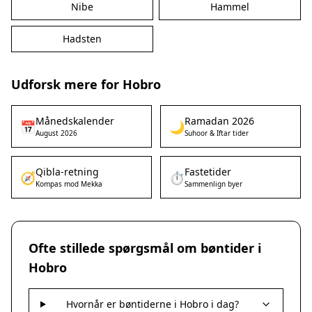
Nibe
Hammel
Hadsten
Udforsk mere for Hobro
Månedskalender
Ramadan 2026
📅
🌙
August 2026
Suhoor & Iftar tider
Qibla-retning
Fastetider
🧭
⏱️
Kompas mod Mekka
Sammenlign byer
Ofte stillede spørgsmål om bøntider i
Hobro
Hvornår er bøntiderne i Hobro i dag?