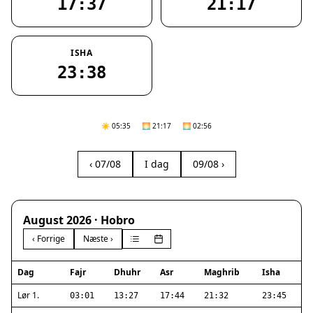
17:37
21:17
ISHA
23:38
☀️ 05:35
🌅 21:17
🌅 02:56
‹ 07/08
I dag
09/08 ›
August 2026 · Hobro
‹ Forrige
Næste ›
Dag
Fajr
Dhuhr
Asr
Maghrib
Isha
Lør 1.
03:01
13:27
17:44
21:32
23:45