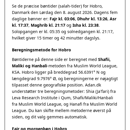
Se de præcise bøntider (salah-tider) for Hobro,
Danmark den Lørdag den 8. august 2026. Dagens fem
daglige bønner er:
Fajr kl. 03:06
,
Dhuhr kl. 13:26
,
Asr
kl. 17:37
,
Maghrib kl. 21:17
og
Isha kl. 23:38
.
Solopgangen er kl. 05:35 og solnedgangen kl. 21:17,
hvilket giver 15 timer og 42 minutter dagslys.
Beregningsmetode for Hobro
Bøntiderne på denne side er beregnet med
Shafii,
Maliki og Hanbali
-metoden fra Muslim World League,
KSA. Hobro ligger på breddegrad 56.6391° N og
længdegrad 9.7976° Ø, og beregningerne er nøjagtigt
tilpasset denne geografiske position. Adan.dk
understøtter tre beregningsmetoder: Shia (Ja'fari) fra
Leva Research Institute i Qum, Shafii/Maliki/Hanbali
fra Muslim World League, og Hanafi fra Muslim World
League. Du kan skifte mellem metoderne øverst på
siden, og dit valg gemmes automatisk.
Fajr og morgenbøn i Hobro