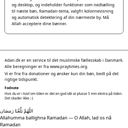
og desktop, og indeholder funktioner som nedtælling
til næste bøn, Ramadan-tema, valgfri kolonnevisning
og automatisk detektering af din nærmeste by. Må
Allah acceptere dine bønner.
Adan.dk er en service til det muslimske fællesskab i Danmark.
Alle beregninger er fra www.praytimes.org.
Vi er frie fra donationer og ønsker kun din bøn, bedt på det
rigtige tidspunkt.
Fodnote
Hvis du er i tvivl om tiden er det en god idé at plusse 5 min ekstra på tiden.
Det skader ikke ;-)
اللّهُمَّ بَلِّغْنَا رَمَضَان
Allahumma ballighna Ramadan — O Allah, lad os nå
Ramadan