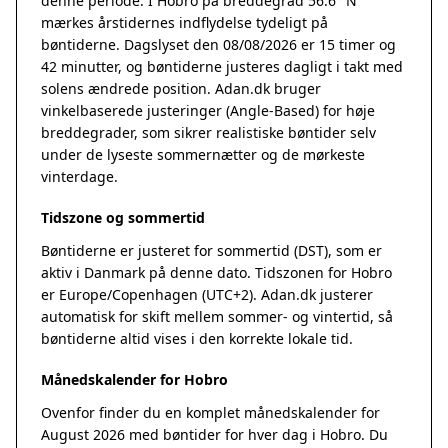
denne periode. I Hobro på breddegrad 56.6° N
mærkes årstidernes indflydelse tydeligt på
bøntiderne. Dagslyset den 08/08/2026 er 15 timer og
42 minutter, og bøntiderne justeres dagligt i takt med
solens ændrede position. Adan.dk bruger
vinkelbaserede justeringer (Angle-Based) for høje
breddegrader, som sikrer realistiske bøntider selv
under de lyseste sommernætter og de mørkeste
vinterdage.
Tidszone og sommertid
Bøntiderne er justeret for sommertid (DST), som er
aktiv i Danmark på denne dato. Tidszonen for Hobro
er Europe/Copenhagen (UTC+2). Adan.dk justerer
automatisk for skift mellem sommer- og vintertid, så
bøntiderne altid vises i den korrekte lokale tid.
Månedskalender for Hobro
Ovenfor finder du en komplet månedskalender for
August 2026 med bøntider for hver dag i Hobro. Du