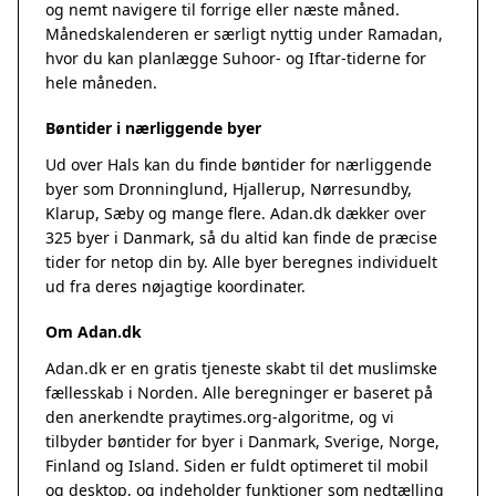
og nemt navigere til forrige eller næste måned.
Månedskalenderen er særligt nyttig under Ramadan,
hvor du kan planlægge Suhoor- og Iftar-tiderne for
hele måneden.
Bøntider i nærliggende byer
Ud over Hals kan du finde bøntider for nærliggende
byer som Dronninglund, Hjallerup, Nørresundby,
Klarup, Sæby og mange flere. Adan.dk dækker over
325 byer i Danmark, så du altid kan finde de præcise
tider for netop din by. Alle byer beregnes individuelt
ud fra deres nøjagtige koordinater.
Om Adan.dk
Adan.dk er en gratis tjeneste skabt til det muslimske
fællesskab i Norden. Alle beregninger er baseret på
den anerkendte
praytimes.org
-algoritme, og vi
tilbyder bøntider for byer i Danmark, Sverige, Norge,
Finland og Island. Siden er fuldt optimeret til mobil
og desktop, og indeholder funktioner som nedtælling