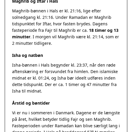
Maghrib og Iftar i Hals
Maghrib-bønnen i Hals er kl. 21:16, lige efter
solnedgang kl. 21:16. Under Ramadan er Maghrib
tidspunktet for Iftar, hvor fasten brydes. Dagens
fasteperiode fra Fajr til Maghrib er ca.
18 timer og 13
minutter
. I morgen vil Maghrib være kl. 21:14, som er
2 minutter tidligere.
Isha og natbøn
Isha-bønnen i Hals begynder kl. 23:37, når den røde
aftenskæring er forsvundet fra himlen. Den islamiske
midnat er kl. 01:24, og Isha bør ideelt udføres inden
dette tidspunkt. Der er ca. 1 timer og 47 minutter fra
Isha til midnat.
Årstid og bøntider
Vi er nu i sommeren i Danmark. Dagene er de længste
på året, hvilket betyder tidlig Fajr og sen Maghrib.
Fasteperioden under Ramadan kan blive særligt lang i