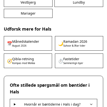
Vestbjerg
Lundby
Mariager
Udforsk mere for Hals
Månedskalender
Ramadan 2026
📅
🌙
August 2026
Suhoor & Iftar tider
Qibla-retning
Fastetider
🧭
⏱️
Kompas mod Mekka
Sammenlign byer
Ofte stillede spørgsmål om bøntider i
Hals
Hvornår er bøntiderne i Hals i dag?