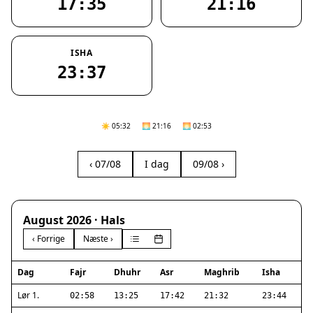
17:35
21:16
ISHA
23:37
☀️ 05:32
🌅 21:16
🌅 02:53
‹ 07/08
I dag
09/08 ›
August 2026 · Hals
‹ Forrige
Næste ›
Dag
Fajr
Dhuhr
Asr
Maghrib
Isha
Lør 1.
02:58
13:25
17:42
21:32
23:44