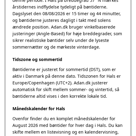
denne periode. I Hals på breddegrad 57° N mærkes
årstidernes indflydelse tydeligt på bøntiderne.
Dagslyset den 08/08/2026 er 15 timer og 44 minutter,
og bøntiderne justeres dagligt i takt med solens
ændrede position. Adan.dk bruger vinkelbaserede
justeringer (Angle-Based) for høje breddegrader, som
sikrer realistiske bøntider selv under de lyseste
sommernætter og de mørkeste vinterdage.
Tidszone og sommertid
Bøntiderne er justeret for sommertid (DST), som er
aktiv i Danmark på denne dato. Tidszonen for Hals er
Europe/Copenhagen (UTC+2). Adan.dk justerer
automatisk for skift mellem sommer- og vintertid, så
bøntiderne altid vises i den korrekte lokale tid.
Månedskalender for Hals
Ovenfor finder du en komplet månedskalender for
August 2026 med bøntider for hver dag i Hals. Du kan
skifte mellem en listevisning og en kalendervisning,