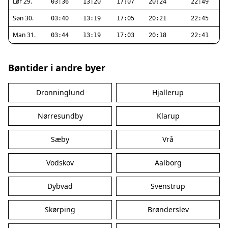
Lør 29.
03:36
13:20
17:07
20:24
22:49
Søn 30.
03:40
13:19
17:05
20:21
22:45
Man 31.
03:44
13:19
17:03
20:18
22:41
Bøntider i andre byer
Dronninglund
Hjallerup
Nørresundby
Klarup
Sæby
Vrå
Vodskov
Aalborg
Dybvad
Svenstrup
Skørping
Brønderslev