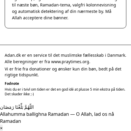
til næste bøn, Ramadan-tema, valgfri kolonnevisning
og automatisk detektering af din nærmeste by. Må
Allah acceptere dine bønner.
Adan.dk er en service til det muslimske fællesskab i Danmark.
Alle beregninger er fra www.praytimes.org.
Vi er frie fra donationer og ønsker kun din bøn, bedt på det
rigtige tidspunkt.
Fodnote
Hvis du er i tvivl om tiden er det en god idé at plusse 5 min ekstra på tiden.
Det skader ikke ;-)
اللّهُمَّ بَلِّغْنَا رَمَضَان
Allahumma ballighna Ramadan — O Allah, lad os nå
Ramadan
×