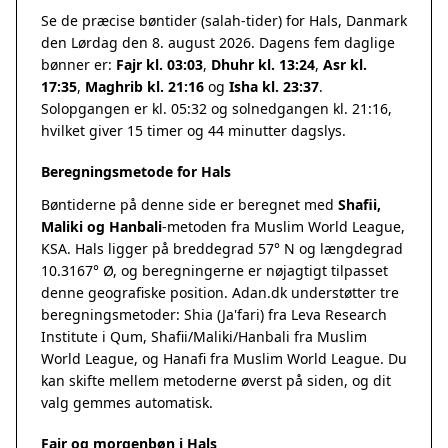
Se de præcise bøntider (salah-tider) for Hals, Danmark
den Lørdag den 8. august 2026. Dagens fem daglige
bønner er:
Fajr kl. 03:03
,
Dhuhr kl. 13:24
,
Asr kl.
17:35
,
Maghrib kl. 21:16
og
Isha kl. 23:37
.
Solopgangen er kl. 05:32 og solnedgangen kl. 21:16,
hvilket giver 15 timer og 44 minutter dagslys.
Beregningsmetode for Hals
Bøntiderne på denne side er beregnet med
Shafii,
Maliki og Hanbali
-metoden fra Muslim World League,
KSA. Hals ligger på breddegrad 57° N og længdegrad
10.3167° Ø, og beregningerne er nøjagtigt tilpasset
denne geografiske position. Adan.dk understøtter tre
beregningsmetoder: Shia (Ja'fari) fra Leva Research
Institute i Qum, Shafii/Maliki/Hanbali fra Muslim
World League, og Hanafi fra Muslim World League. Du
kan skifte mellem metoderne øverst på siden, og dit
valg gemmes automatisk.
Fajr og morgenbøn i Hals