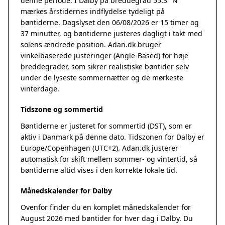
denne periode. I Dalby på breddegrad 55.3° N
mærkes årstidernes indflydelse tydeligt på
bøntiderne. Dagslyset den 06/08/2026 er 15 timer og
37 minutter, og bøntiderne justeres dagligt i takt med
solens ændrede position. Adan.dk bruger
vinkelbaserede justeringer (Angle-Based) for høje
breddegrader, som sikrer realistiske bøntider selv
under de lyseste sommernætter og de mørkeste
vinterdage.
Tidszone og sommertid
Bøntiderne er justeret for sommertid (DST), som er
aktiv i Danmark på denne dato. Tidszonen for Dalby er
Europe/Copenhagen (UTC+2). Adan.dk justerer
automatisk for skift mellem sommer- og vintertid, så
bøntiderne altid vises i den korrekte lokale tid.
Månedskalender for Dalby
Ovenfor finder du en komplet månedskalender for
August 2026 med bøntider for hver dag i Dalby. Du