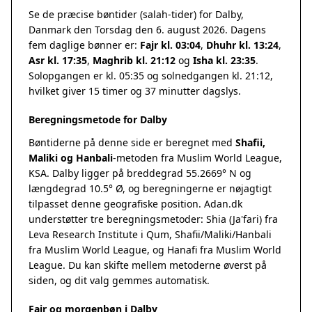
Se de præcise bøntider (salah-tider) for Dalby,
Danmark den Torsdag den 6. august 2026. Dagens
fem daglige bønner er:
Fajr kl. 03:04
,
Dhuhr kl. 13:24
,
Asr kl. 17:35
,
Maghrib kl. 21:12
og
Isha kl. 23:35
.
Solopgangen er kl. 05:35 og solnedgangen kl. 21:12,
hvilket giver 15 timer og 37 minutter dagslys.
Beregningsmetode for Dalby
Bøntiderne på denne side er beregnet med
Shafii,
Maliki og Hanbali
-metoden fra Muslim World League,
KSA. Dalby ligger på breddegrad 55.2669° N og
længdegrad 10.5° Ø, og beregningerne er nøjagtigt
tilpasset denne geografiske position. Adan.dk
understøtter tre beregningsmetoder: Shia (Ja'fari) fra
Leva Research Institute i Qum, Shafii/Maliki/Hanbali
fra Muslim World League, og Hanafi fra Muslim World
League. Du kan skifte mellem metoderne øverst på
siden, og dit valg gemmes automatisk.
Fajr og morgenbøn i Dalby