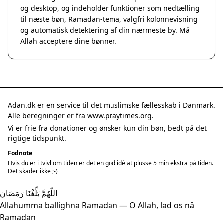
og desktop, og indeholder funktioner som nedtælling
til næste bøn, Ramadan-tema, valgfri kolonnevisning
og automatisk detektering af din nærmeste by. Må
Allah acceptere dine bønner.
Adan.dk er en service til det muslimske fællesskab i Danmark.
Alle beregninger er fra www.praytimes.org.
Vi er frie fra donationer og ønsker kun din bøn, bedt på det
rigtige tidspunkt.
Fodnote
Hvis du er i tvivl om tiden er det en god idé at plusse 5 min ekstra på tiden.
Det skader ikke ;-)
اللّهُمَّ بَلِّغْنَا رَمَضَان
Allahumma ballighna Ramadan — O Allah, lad os nå
Ramadan