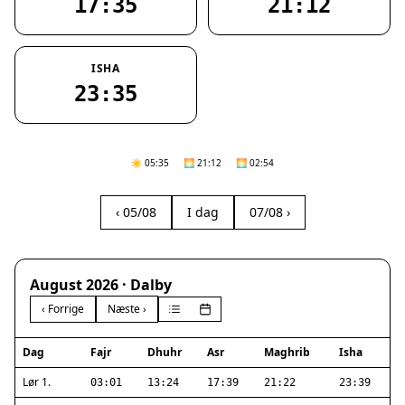
17:35
21:12
ISHA
23:35
☀️ 05:35
🌅 21:12
🌅 02:54
‹ 05/08
I dag
07/08 ›
August 2026 · Dalby
‹ Forrige
Næste ›
Dag
Fajr
Dhuhr
Asr
Maghrib
Isha
Lør 1.
03:01
13:24
17:39
21:22
23:39