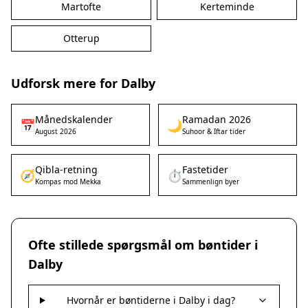
Martofte
Kerteminde
Otterup
Udforsk mere for Dalby
Månedskalender
Ramadan 2026
📅
🌙
August 2026
Suhoor & Iftar tider
Qibla-retning
Fastetider
🧭
⏱️
Kompas mod Mekka
Sammenlign byer
Ofte stillede spørgsmål om bøntider i
Dalby
Hvornår er bøntiderne i Dalby i dag?