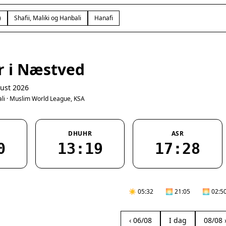
)
Shafii, Maliki og Hanbali
Hanafi
r i Næstved
ust 2026
bali · Muslim World League, KSA
DHUHR
ASR
0
13:19
17:28
☀️ 05:32
🌅 21:05
🌅 02:5
‹ 06/08
I dag
08/08 