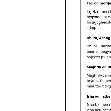
Fajr og morg
Fajr-bønnen i
begynder at vi
forsigtighedsti
i dag.
Dhuhr, Asr o
Dhuhr i Næstve
bønnen begynde
objektet plus
Maghrib og If
Maghrib-bønnen
brydes. Dagens
minutter tidlig
Isha og natbø
Isha-bønnen i 
Isha bør ideel