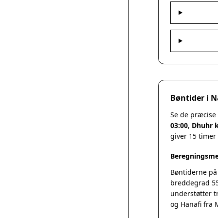
Bøntider i 
Se de præcise
03:00
,
Dhuhr k
giver 15 timer
Beregningsme
Bøntiderne på
breddegrad 55
understøtter t
og Hanafi fra