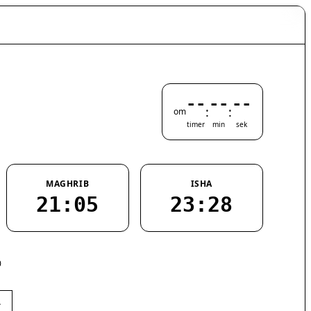
--
--
--
:
:
om
timer
min
sek
MAGHRIB
ISHA
21:05
23:28
0
›