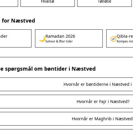
Hvalsø
Tølløse
 for Næstved
nder
Ramadan 2026
Qibla-r
🌙
🧭
Suhoor & Iftar tider
Kompas mo
ede spørgsmål om bøntider i Næstved
Hvornår er bøntiderne i Næstved i
Hvornår er Fajr i Næstved?
Hvornår er Maghrib i Næstved