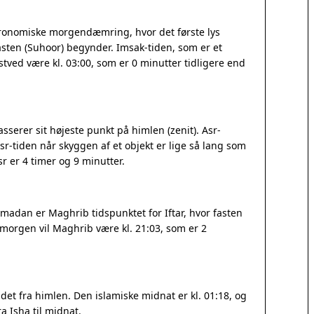
tronomiske morgendæmring, hvor det første lys
sten (Suhoor) begynder. Imsak-tiden, som er et
æstved være kl. 03:00, som er 0 minutter tidligere end
serer sit højeste punkt på himlen (zenit). Asr-
r-tiden når skyggen af et objekt er lige så lang som
 er 4 timer og 9 minutter.
madan er Maghrib tidspunktet for Iftar, hvor fasten
I morgen vil Maghrib være kl. 21:03, som er 2
et fra himlen. Den islamiske midnat er kl. 01:18, og
a Isha til midnat.