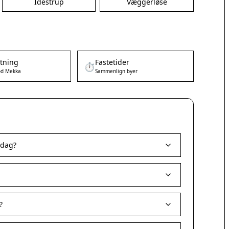
Idestrup
Væggerløse
etning
Fastetider
⏱️
d Mekka
Sammenlign byer
 dag?
?