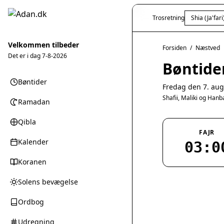
Trosretning
Shia (Ja'fari
Velkommen tilbeder
Forsiden
/
Næstved
Det er i dag
7-8-2026
Bøntide
Bøntider
Fredag den 7. aug
Shafii, Maliki og Han
Ramadan
Qibla
FAJR
Kalender
03:0
Koranen
Solens bevægelse
Ordbog
Udregning