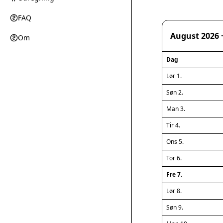
FAQ
August 2026 
Om
Dag
Lør 1.
Søn 2.
Man 3.
Tir 4.
Ons 5.
Tor 6.
Fre 7.
Lør 8.
Søn 9.