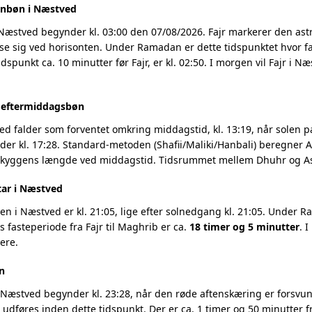
enbøn i Næstved
 Næstved begynder kl. 03:00 den 07/08/2026. Fajr markerer den as
se sig ved horisonten. Under Ramadan er dette tidspunktet hvor fa
dspunkt ca. 10 minutter før Fajr, er kl. 02:50. I morgen vil Fajr i N
g eftermiddagsbøn
d falder som forventet omkring middagstid, kl. 13:19, når solen pas
r kl. 17:28. Standard-metoden (Shafii/Maliki/Hanbali) beregner As
 skyggens længde ved middagstid. Tidsrummet mellem Dhuhr og Asr
tar i Næstved
 i Næstved er kl. 21:05, lige efter solnedgang kl. 21:05. Under Ra
 fasteperiode fra Fajr til Maghrib er ca.
18 timer og 5 minutter
. 
ere.
n
Næstved begynder kl. 23:28, når den røde aftenskæring er forsvund
t udføres inden dette tidspunkt. Der er ca. 1 timer og 50 minutter fr