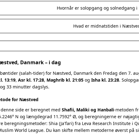
Hvornår er solopgang og solnedgang i
Hvad er midnatstiden i Næstve
Næstved, Danmark – i dag
 bøntider (salah-tider) for Næstved, Danmark den Fredag den 7. a
l. 13:19
,
Asr kl. 17:28
,
Maghrib kl. 21:05
og
Isha kl. 23:28
. Solopga
 og 33 minutter dagslys.
tode for Næstved
 denne side er beregnet med
Shafii, Maliki og Hanbali
-metoden fr
.2246° N og længdegrad 11.7592° Ø, og beregningerne er nøjagtigt
re beregningsmetoder: Shia (Ja'fari) fra Leva Research Institute i 
 Muslim World League. Du kan skifte mellem metoderne øverst på s