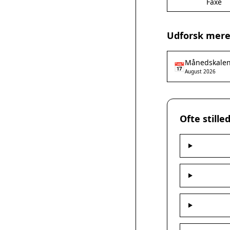
Faxe
Udforsk mere
Månedskale
📅
August 2026
Ofte still