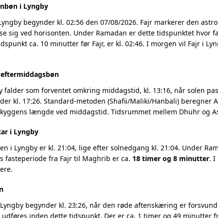
enbøn i Lyngby
 Lyngby begynder kl. 02:56 den 07/08/2026. Fajr markerer den ast
se sig ved horisonten. Under Ramadan er dette tidspunktet hvor fa
dspunkt ca. 10 minutter før Fajr, er kl. 02:46. I morgen vil Fajr i L
g eftermiddagsbøn
 falder som forventet omkring middagstid, kl. 13:16, når solen pass
r kl. 17:26. Standard-metoden (Shafii/Maliki/Hanbali) beregner As
 skyggens længde ved middagstid. Tidsrummet mellem Dhuhr og Asr
tar i Lyngby
 i Lyngby er kl. 21:04, lige efter solnedgang kl. 21:04. Under Ram
 fasteperiode fra Fajr til Maghrib er ca.
18 timer og 8 minutter
. 
ere.
n
Lyngby begynder kl. 23:26, når den røde aftenskæring er forsvundet
t udføres inden dette tidspunkt. Der er ca. 1 timer og 49 minutter fr