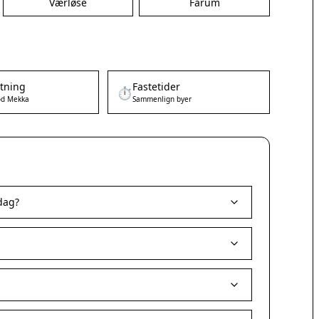
Værløse
Farum
etning
Fastetider
⏱️
d Mekka
Sammenlign byer
dag?