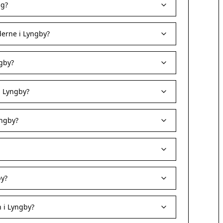
ag?
erne i Lyngby?
gby?
i Lyngby?
yngby?
?
by?
 i Lyngby?