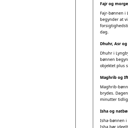
Fajr og morg
Fajr-bønnen i
begynder at vi
forsigtighedsti
dag.
Dhuhr, Asr o
Dhuhr i Lyngby
bønnen begynde
objektet plus
Maghrib og If
Maghrib-bønnen
brydes. Dagens
minutter tidlig
Isha og natbø
Isha-bønnen i 
Isha bør ideel