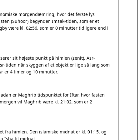
ronomiske morgendæmring, hvor det første lys
sten (Suhoor) begynder. Imsak-tiden, som er et
yngby være kl. 02:56, som er 0 minutter tidligere end i
erer sit højeste punkt på himlen (zenit). Asr-
r-tiden når skyggen af et objekt er lige så lang som
 er 4 timer og 10 minutter.
adan er Maghrib tidspunktet for Iftar, hvor fasten
I morgen vil Maghrib være kl. 21:02, som er 2
 fra himlen. Den islamiske midnat er kl. 01:15, og
a Isha til midnat.