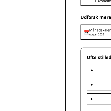
Hørshol
Udforsk mere
Månedskale
📅
August 2026
Ofte still