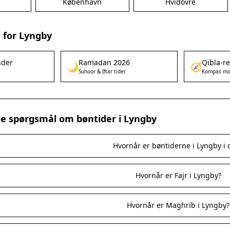
m
København
Hvidovre
 for Lyngby
nder
Ramadan 2026
Qibla-r
🌙
🧭
Suhoor & Iftar tider
Kompas mo
ede spørgsmål om bøntider i Lyngby
Hvornår er bøntiderne i Lyngby i 
Hvornår er Fajr i Lyngby?
Hvornår er Maghrib i Lyngby?