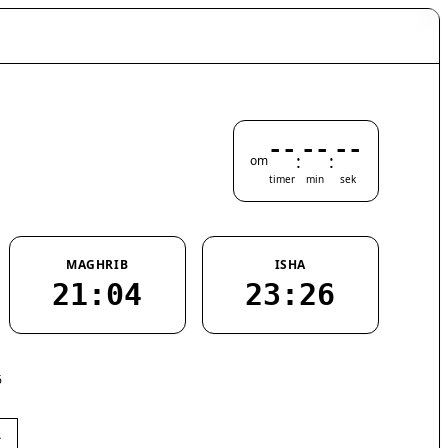
--
--
--
:
:
om
timer
min
sek
MAGHRIB
ISHA
21:04
23:26
6
›