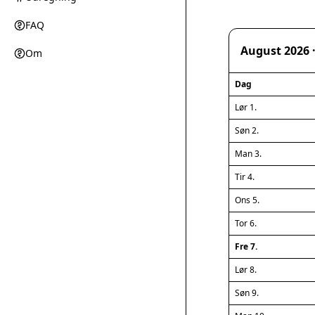
FAQ
August 2026 
Om
Dag
Lør 1.
Søn 2.
Man 3.
Tir 4.
Ons 5.
Tor 6.
Fre 7.
Lør 8.
Søn 9.