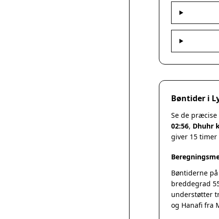
Bøntider i 
Se de præcise
02:56
,
Dhuhr k
giver 15 timer
Beregningsme
Bøntiderne på
breddegrad 55
understøtter t
og Hanafi fra