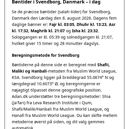
Bøntider i Svendborg, Danmark – i dag
Se de præcise bøntider (salah-tider) for Svendborg,
Danmark den Lørdag den 8. august 2026. Dagens fem
daglige bønner er:
Fajr kl. 03:05
,
Dhuhr kl. 13:23
,
Asr
kl. 17:32
,
Maghrib kl. 21:07
og
Isha kl. 23:32
.
Solopgangen er kl. 05:39 og solnedgangen kl. 21:07,
hvilket giver 15 timer og 28 minutter dagslys.
Beregningsmetode for Svendborg
Bøntiderne på denne side er beregnet med
Shafii,
Maliki og Hanbali
-metoden fra Muslim World League,
KSA. Svendborg ligger på breddegrad 55.0674° N og
længdegrad 10.6073° Ø, og beregningerne er
nøjagtigt tilpasset denne geografiske position.
Adan.dk understøtter tre beregningsmetoder: Shia
(Ja'fari) fra Leva Research Institute i Qum,
Shafii/Maliki/Hanbali fra Muslim World League, og
Hanafi fra Muslim World League. Du kan skifte mellem
metoderne øverst på siden, og dit valg gemmes
automatisk.