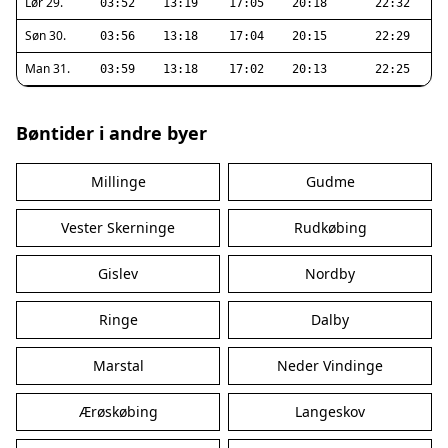
Lør 29.
03:52
13:19
17:05
20:18
22:32
Søn 30.
03:56
13:18
17:04
20:15
22:29
Man 31.
03:59
13:18
17:02
20:13
22:25
Bøntider i andre byer
Millinge
Gudme
Vester Skerninge
Rudkøbing
Gislev
Nordby
Ringe
Dalby
Marstal
Neder Vindinge
Ærøskøbing
Langeskov