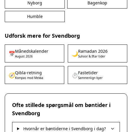
Nyborg
Bagenkop
Humble
Udforsk mere for Svendborg
Månedskalender
Ramadan 2026
📅
🌙
August 2026
Suhoor & Iftar tider
Qibla-retning
Fastetider
🧭
⏱️
Kompas mod Mekka
Sammenlign byer
Ofte stillede spørgsmål om bøntider i
Svendborg
Hvornår er bøntiderne i Svendborg i dag?