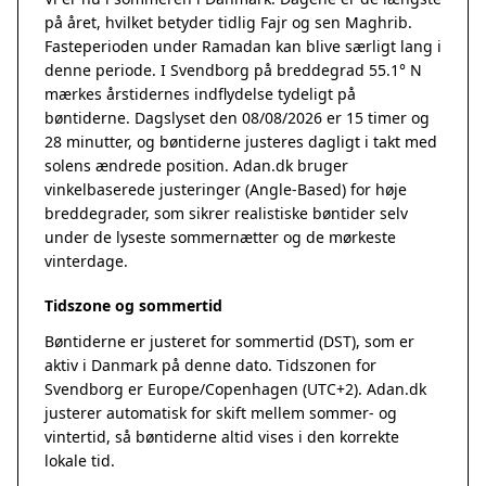
på året, hvilket betyder tidlig Fajr og sen Maghrib.
Fasteperioden under Ramadan kan blive særligt lang i
denne periode. I Svendborg på breddegrad 55.1° N
mærkes årstidernes indflydelse tydeligt på
bøntiderne. Dagslyset den 08/08/2026 er 15 timer og
28 minutter, og bøntiderne justeres dagligt i takt med
solens ændrede position. Adan.dk bruger
vinkelbaserede justeringer (Angle-Based) for høje
breddegrader, som sikrer realistiske bøntider selv
under de lyseste sommernætter og de mørkeste
vinterdage.
Tidszone og sommertid
Bøntiderne er justeret for sommertid (DST), som er
aktiv i Danmark på denne dato. Tidszonen for
Svendborg er Europe/Copenhagen (UTC+2). Adan.dk
justerer automatisk for skift mellem sommer- og
vintertid, så bøntiderne altid vises i den korrekte
lokale tid.