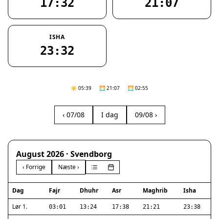
17:32
21:07
ISHA
23:32
☀️ 05:39
🌅 21:07
🌅 02:55
‹ 07/08
I dag
09/08 ›
August 2026 · Svendborg
‹ Forrige
Næste ›
Dag
Fajr
Dhuhr
Asr
Maghrib
Isha
Lør 1.
03:01
13:24
17:38
21:21
23:38