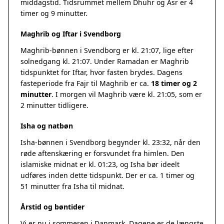
middagstid. Tidsrummet mellem Dhuhr og Asr er 4
timer og 9 minutter.
Maghrib og Iftar i Svendborg
Maghrib-bønnen i Svendborg er kl. 21:07, lige efter
solnedgang kl. 21:07. Under Ramadan er Maghrib
tidspunktet for Iftar, hvor fasten brydes. Dagens
fasteperiode fra Fajr til Maghrib er ca.
18 timer og 2
minutter
. I morgen vil Maghrib være kl. 21:05, som er
2 minutter tidligere.
Isha og natbøn
Isha-bønnen i Svendborg begynder kl. 23:32, når den
røde aftenskæring er forsvundet fra himlen. Den
islamiske midnat er kl. 01:23, og Isha bør ideelt
udføres inden dette tidspunkt. Der er ca. 1 timer og
51 minutter fra Isha til midnat.
Årstid og bøntider
Vi er nu i sommeren i Danmark. Dagene er de længste