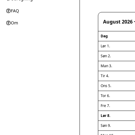
FAQ
August 2026 
Om
Dag
Lør 1.
Søn 2.
Man 3.
Tir 4.
Ons 5.
Tor 6.
Fre 7.
Lør 8.
Søn 9.