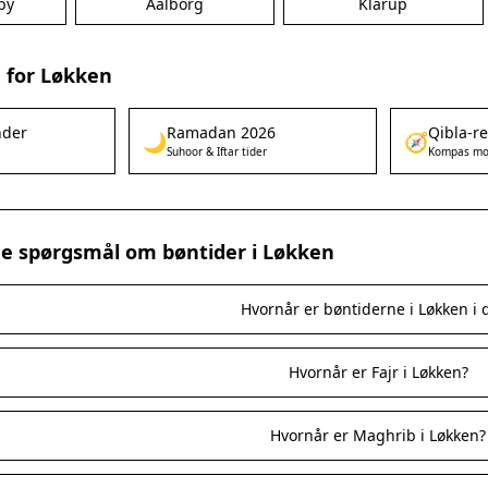
by
Aalborg
Klarup
 for Løkken
nder
Ramadan 2026
Qibla-r
🌙
🧭
Suhoor & Iftar tider
Kompas mo
ede spørgsmål om bøntider i Løkken
Hvornår er bøntiderne i Løkken i 
Hvornår er Fajr i Løkken?
Hvornår er Maghrib i Løkken?