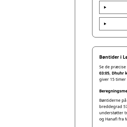
Bøntider i 
Se de præcise
03:05
,
Dhuhr k
giver 15 timer
Beregningsme
Bøntiderne på
breddegrad 57
understøtter t
og Hanafi fra