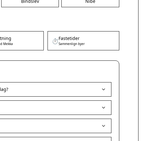
Bindslev
Nibe
etning
Fastetider
⏱️
d Mekka
Sammenlign byer
dag?