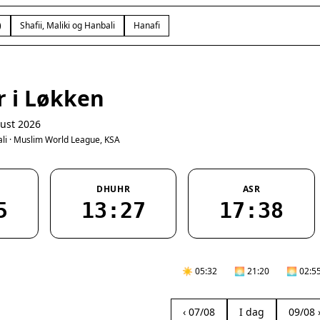
)
Shafii, Maliki og Hanbali
Hanafi
r i Løkken
ust 2026
bali · Muslim World League, KSA
DHUHR
ASR
5
13:27
17:38
☀️ 05:32
🌅 21:20
🌅 02:5
‹ 07/08
I dag
09/08 