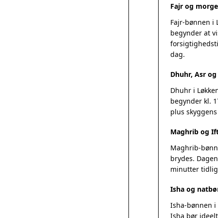
Fajr og morg
Fajr-bønnen i 
begynder at vi
forsigtighedsti
dag.
Dhuhr, Asr o
Dhuhr i Løkken
begynder kl. 1
plus skyggens
Maghrib og If
Maghrib-bønnen
brydes. Dagens
minutter tidlig
Isha og natbø
Isha-bønnen i 
Isha bør ideel