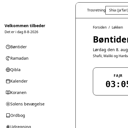
Trosretning
Shia (Ja'fari
Velkommen tilbeder
Forsiden
/
Løkken
Det er i dag
8-8-2026
Bøntide
Bøntider
Lørdag den 8. aug
Shafii, Maliki og Han
Ramadan
Qibla
FAJR
Kalender
03:0
Koranen
Solens bevægelse
Ordbog
Udregning