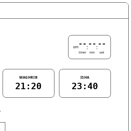
--
--
--
:
:
om
timer
min
sek
MAGHRIB
ISHA
21:20
23:40
5
›