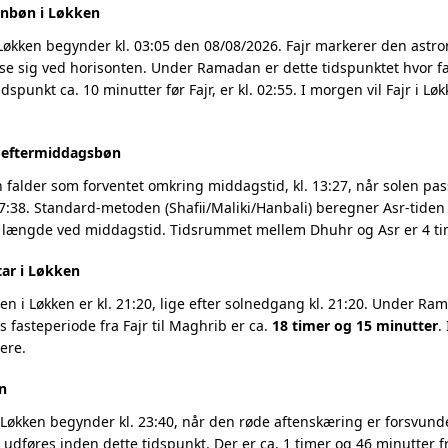
enbøn i Løkken
Løkken begynder kl. 03:05 den 08/08/2026. Fajr markerer den astr
se sig ved horisonten. Under Ramadan er dette tidspunktet hvor fa
dspunkt ca. 10 minutter før Fajr, er kl. 02:55. I morgen vil Fajr i Lø
g eftermiddagsbøn
 falder som forventet omkring middagstid, kl. 13:27, når solen pas
7:38. Standard-metoden (Shafii/Maliki/Hanbali) beregner Asr-tiden 
 længde ved middagstid. Tidsrummet mellem Dhuhr og Asr er 4 tim
tar i Løkken
 i Løkken er kl. 21:20, lige efter solnedgang kl. 21:20. Under Ram
 fasteperiode fra Fajr til Maghrib er ca.
18 timer og 15 minutter
.
ere.
n
Løkken begynder kl. 23:40, når den røde aftenskæring er forsvundet
t udføres inden dette tidspunkt. Der er ca. 1 timer og 46 minutter fr