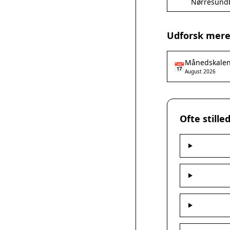
Nørresund
Udforsk mere
Månedskale
📅
August 2026
Ofte still