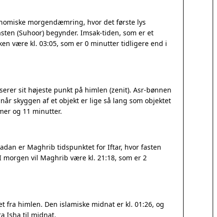
onomiske morgendæmring, hvor det første lys
sten (Suhoor) begynder. Imsak-tiden, som er et
kken være kl. 03:05, som er 0 minutter tidligere end i
serer sit højeste punkt på himlen (zenit). Asr-bønnen
når skyggen af et objekt er lige så lang som objektet
er og 11 minutter.
adan er Maghrib tidspunktet for Iftar, hvor fasten
 I morgen vil Maghrib være kl. 21:18, som er 2
 fra himlen. Den islamiske midnat er kl. 01:26, og
a Isha til midnat.