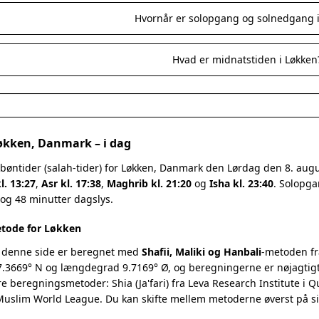
Hvornår er solopgang og solnedgang i
Hvad er midnatstiden i Løkken
Løkken, Danmark – i dag
 bøntider (salah-tider) for Løkken, Danmark den Lørdag den 8. au
l. 13:27
,
Asr kl. 17:38
,
Maghrib kl. 21:20
og
Isha kl. 23:40
. Solopga
 og 48 minutter dagslys.
tode for Løkken
 denne side er beregnet med
Shafii, Maliki og Hanbali
-metoden fr
.3669° N og længdegrad 9.7169° Ø, og beregningerne er nøjagtigt 
re beregningsmetoder: Shia (Ja'fari) fra Leva Research Institute i 
 Muslim World League. Du kan skifte mellem metoderne øverst på s