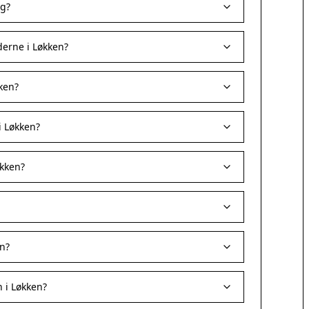
ag?
erne i Løkken?
ken?
i Løkken?
økken?
en?
 i Løkken?